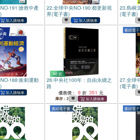
O‧191:搶救中產
22.
全球中央NO‧190:都更新視
23.
島嶼
)
界(電子書)
(電子書)
書紐電子
90 折
O‧188:衝刺運動
26.
中央社100年：自由永續之
27.
全球中
)
路
(電子書)
9
351
優惠價：
庫存：2
書紐電子書
書紐電子