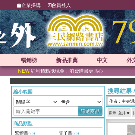
企業採購
會員登入
暢銷榜
新品
推薦
中文
外
NEW
紅利積點抵現金，消費購書更貼心
搜尋結果
縮小範圍
作者：中央通
篩選商品
顯示
商品類型
繁體書
電子書
(96)
(25)