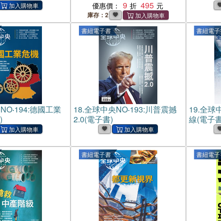
9
495
優惠價：
庫存：2
書紐電子書
書紐電子
O‧194:德國工業
18.
全球中央NO‧193:川普震撼
19.
全球中
)
2.0(電子書)
線(電子書
書紐電子書
書紐電子