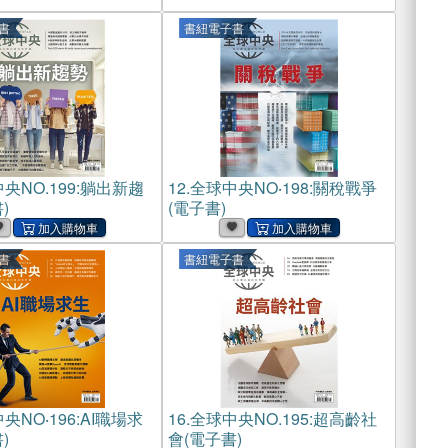
書
書紐電子書
央NO.199:躺出新趨
12.
全球中央NO‧198:關稅戰爭
)
(電子書)
書
書紐電子書
央NO‧196:AI職場求
16.
全球中央NO.195:超高齡社
)
會(電子書)