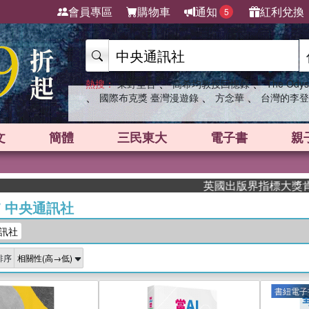
會員專區
購物車
通知
紅利兌換
5
、
、
熱搜：
東野圭吾
高希均教授回憶錄
The Odys
、
、
、
國際布克獎 臺灣漫遊錄
方念華
台灣的李登
文
簡體
三民東大
電子書
親
英國出版界指標大獎肯定！A.F.
/
中央通訊社
訊社
排序
書紐電子