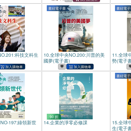
書紐電子書
書紐電子
O.201:科技文科生
10.
全球中央NO.200:川普的美
11.
全球中
國夢(電子書)
勢(電子書
書紐電子
90 折
O‧197:綠領新世
14.
企業的淨零必修課
15.
全球中
生(電子書