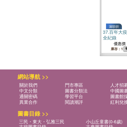
滿額折
37.
百年大疫：
全紀錄
優惠價
庫存：1
網站導航 >>
關於我們
門市專區
人才招
中文分類
圖書分類法
中國圖
通關密碼
學習平台
圖書館採
異業合作
閱讀潮評
紅利兌
圖書目錄 >>
三民・東大・弘雅三民
小山丘童書(0-6歲)
古籍圖書目錄
古典圖書目錄