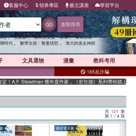
客服中心
領券專區
藝文講座
學習平台
進階搜尋
GO
、
、
、
sey
父親節
如果歷史是一群喵
暑期推薦
、
、
輝時代
數學女孩：黎曼猜想
偉大的迷走神經
子
文具選物
漫畫
教科考用
165反詐騙
 Steadman 獲年度作家，《史坎德》系列帶你踏上熱血奇幻旅程
共
121
筆
第
1
/ 4
頁
書
書紐電子書