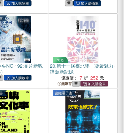
書
70 折
央NO‧192:晶片新戰
20.
第十一屆臺北學：凝聚魅力‧
)
譜寫新記憶
7
252
優惠價：
無庫存
書
書紐電子書