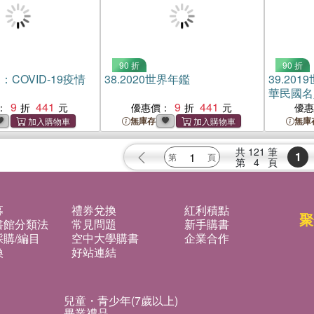
90 折
90 折
COVID-19疫情
38.
2020世界年鑑
39.
201
華民國名
9
441
9
441
：
優惠價：
優
無庫存
無庫
共
121
筆
1
第
4
頁
募
禮券兌換
紅利積點
聚
書館分類法
常見問題
新手購書
購/編目
空中大學購書
企業合作
換
好站連結
兒童・青少年(7歲以上)
畢業禮品