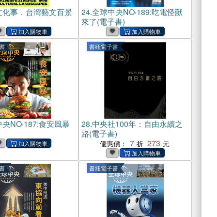
文化事．台灣藝文百景
24.
全球中央NO‧189:吃電怪獸
來了(電子書)
書
書紐電子書
央NO‧187:食安風暴
28.
中央社100年：自由永續之
路(電子書)
7
273
優惠價：
書
書紐電子書