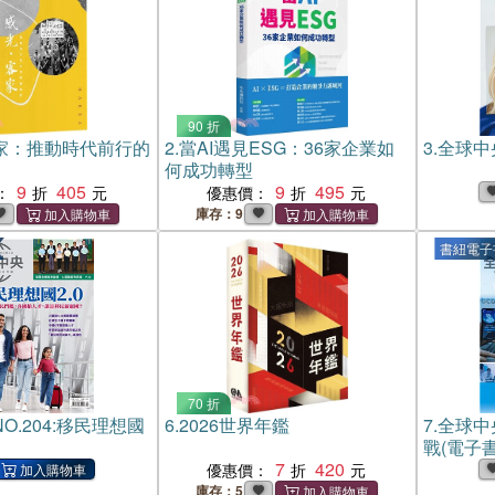
90 折
家：推動時代前行的
2.
當AI遇見ESG：36家企業如
3.
全球中央
何成功轉型
9
405
9
495
：
優惠價：
庫存：9
書紐電子
70 折
O.204:移民理想國
6.
2026世界年鑑
7.
全球中央
戰(電子書
7
420
優惠價：
庫存：5