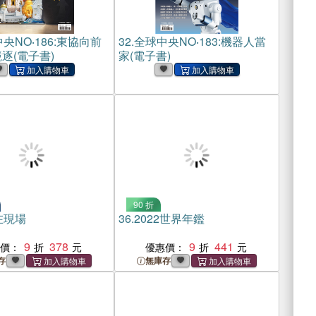
央NO‧186:東協向前
32.
全球中央NO‧183:機器人當
逐(電子書)
家(電子書)
90 折
在現場
36.
2022世界年鑑
9
378
9
441
惠價：
優惠價：
存
無庫存