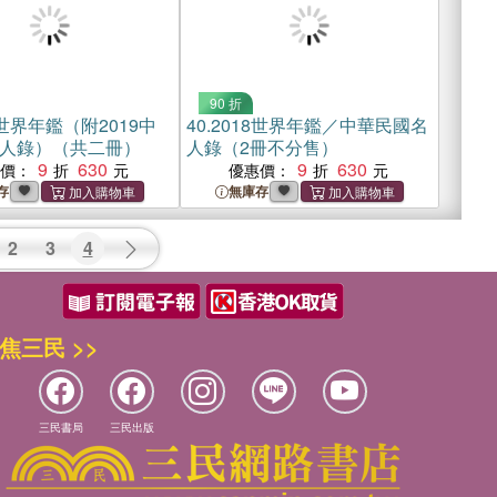
90 折
9世界年鑑（附2019中
40.
2018世界年鑑／中華民國名
人錄）（共二冊）
人錄（2冊不分售）
9
630
9
630
惠價：
優惠價：
存
無庫存
2
3
4
焦三民 >>
三民書局
三民出版