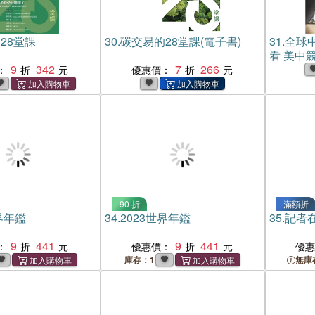
28堂課
30.
碳交易的28堂課(電子書)
31.
全球中
看 美中競
9
342
7
266
：
優惠價：
90 折
滿額折
界年鑑
34.
2023世界年鑑
35.
記者
9
441
9
441
：
優惠價：
優
庫存：1
無庫