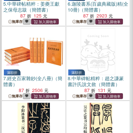
5.
中華碑帖精粹：姜夔王獻
6.
迦陵書系(百歲典藏版)精(全
之保母志跋（簡體書）
10冊)（簡體書）
87
125
87
2923
無庫存
無庫存
滿額折
滿額折
7.
經史百家雜鈔(全八冊)（簡
8.
中華碑帖精粹：趙之謙篆
體書）
書許氏說文敘（簡體書）
87
2506
87
131
無庫存
無庫存