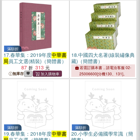
滿額折
17.
春華集：2019年度
中華書
18.
中國四大名著(線裝繡像典
局
員工文選(精裝)（簡體書）
藏)（簡體書）
87
313
若需訂購本書，請電洽客服 02-
無庫存
25006600[分機130、131]。
滿額折
滿額折
19.
春華集：2018年度
中華書
20.
小學生必備國學常識（簡
局
員工文選（簡體書）
體書）