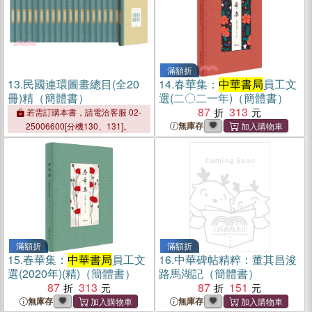
滿額折
13.
民國連環圖畫總目(全20
14.
春華集：
中華書局
員工文
冊)精（簡體書）
選(二〇二一年)（簡體書）
87
313
若需訂購本書，請電洽客服 02-
無庫存
25006600[分機130、131]。
滿額折
滿額折
15.
春華集：
中華書局
員工文
16.
中華碑帖精粹：董其昌浚
選(2020年)(精)（簡體書）
路馬湖記（簡體書）
87
313
87
151
無庫存
無庫存