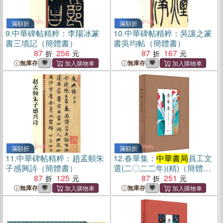
滿額折
滿額折
9.
中華碑帖精粹：李陽冰篆
10.
中華碑帖精粹：吳讓之篆
書三墳記（簡體書）
書吳均帖（簡體書）
87
256
87
167
無庫存
無庫存
滿額折
滿額折
11.
中華碑帖精粹：趙孟頫朱
12.
春華集：
中華書局
員工文
子感興詩（簡體書）
選(二〇二二年)(精)（簡體
87
125
書）
87
251
無庫存
無庫存