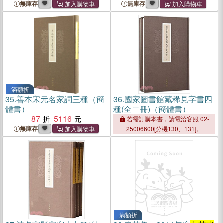
無庫存
無庫存
滿額折
35.
善本宋元名家詞三種（簡
36.
國家圖書館藏稀見字書四
體書）
種(全二冊)（簡體書）
87
5116
若需訂購本書，請電洽客服 02-
無庫存
25006600[分機130、131]。
滿額折