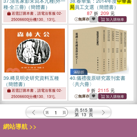
37.
清名家影宋寫本九種(外一
38.
春華集：2014年度
中華書
種‧全三冊)（簡體書）
局
員工文選（簡體書）
87
209
若需訂購本書，請電洽客服 02-
無庫存
25006600[分機130、131]。
滿額折
39.
稀見明史研究資料五種
40.
儀禮復原研究叢刊套書
（簡體書）
〈共六冊〉
9
2115
若需訂購本書，請電洽客服 02-
無庫存
25006600[分機130、131]。
共
515
筆
第
13
頁
網站導航 >>