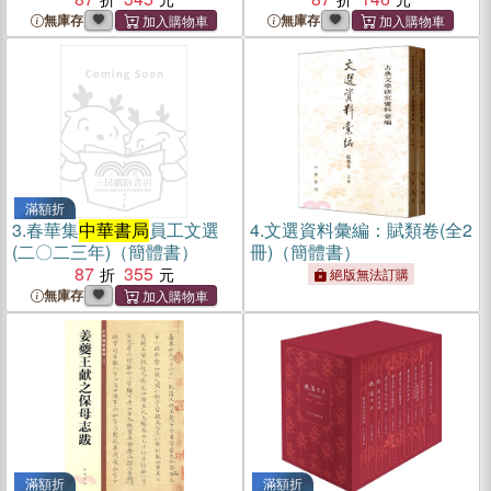
無庫存
無庫存
滿額折
3.
春華集
中華書局
員工文選
4.
文選資料彙編：賦類卷(全2
(二〇二三年)（簡體書）
冊)（簡體書）
87
355
絕版無法訂購
無庫存
滿額折
滿額折