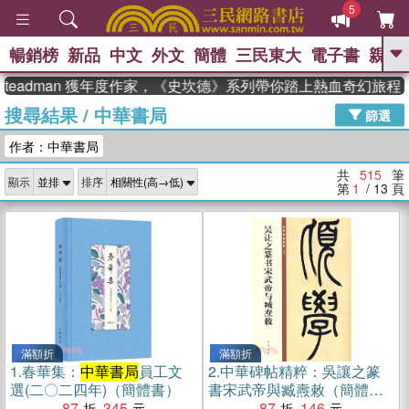
5
暢銷榜
新品
中文
外文
簡體
三民東大
電子書
親子
GO
adman 獲年度作家，《史坎德》系列帶你踏上熱血奇幻旅程
搜尋結果
/
中華書局
、
熱搜：
東野圭吾
高希均教授回憶錄
篩選
、
、
、
The Odyssey
父親節
如果歷
作者：中華書局
、
、
史是一群喵
暑期推薦
國際布克
、
、
獎 臺灣漫遊錄
方念華
台灣的李
共
515
筆
顯示
排序
、
、
登輝時代
數學女孩：黎曼猜想
第
1
/ 13
頁
偉大的迷走神經
滿額折
滿額折
1.
春華集：
中華書局
員工文
2.
中華碑帖精粹：吳讓之篆
選(二〇二四年)（簡體書）
書宋武帝與臧燾敕（簡體
87
345
書）
87
146