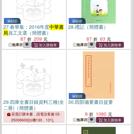
滿額折
滿額折
27.
春華集：2016年度
中華書
28.
禮記（簡體書）
局
員工文選（簡體書）
87
209
87
63
無庫存
無庫存
滿額折
29.
四庫全書目錄資料三種(全
30.
四部備要書目提要
二冊)（簡體書）
9
1080
若需訂購本書，請電洽客服 02-
無庫存
25006600[分機130、131]。