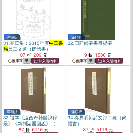
滿額折
滿額折
31.
春華集：2015年度
中華書
32.
四部備要書目提要
局
員工文選（簡體書）
87
209
9
1530
無庫存
無庫存
滿額折
滿額折
33.
祖本《遠西奇器圖說錄
34.
稀見明刻詩文評二種（簡
最》《新制諸器圖說》（簡
體書）
體書）
87
5116
87
5116