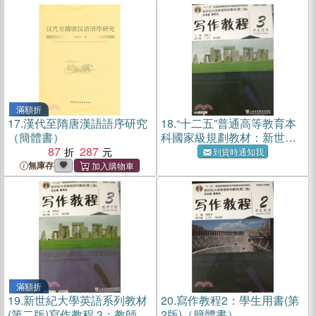
滿額折
17.
漢代至隋唐漢語語序研究
18.
“十二五”普通高等教育本
（簡體書）
科國家級規劃教材：新世紀
87
287
大學英語(第二版)寫作教程3
到貨時通知我
學生用書（簡體書）
無庫存
滿額折
19.
新世紀大學英語系列教材
20.
寫作教程2：學生用書(第
(第二版)寫作教程.3：教師手
2版)（簡體書）