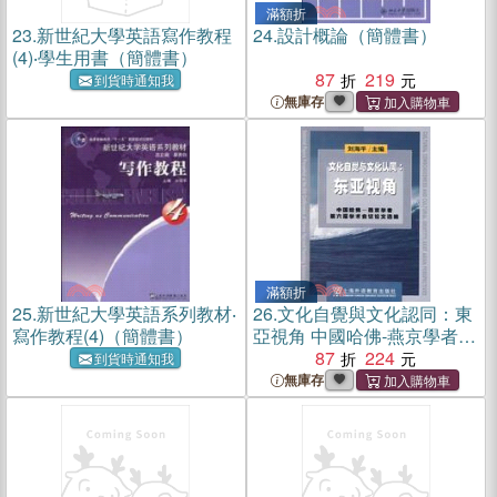
滿額折
23.
新世紀大學英語寫作教程
24.
設計概論（簡體書）
(4)‧學生用書（簡體書）
87
219
到貨時通知我
無庫存
滿額折
25.
新世紀大學英語系列教材‧
26.
文化自覺與文化認同：東
寫作教程(4)（簡體書）
亞視角 中國哈佛-燕京學者第
六屆學術會議論文選編（簡
87
224
到貨時通知我
體書）
無庫存