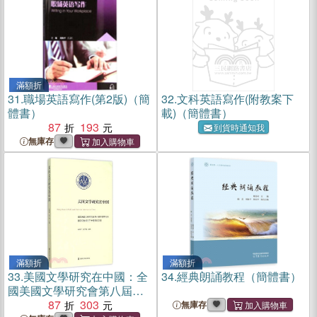
滿額折
31.
職場英語寫作(第2版)（簡
32.
文科英語寫作(附教案下
體書）
載)（簡體書）
87
193
到貨時通知我
無庫存
滿額折
滿額折
33.
美國文學研究在中國：全
34.
經典朗誦教程（簡體書）
國美國文學研究會第八屆專
題研討會暨研究會成立三十
87
303
無庫存