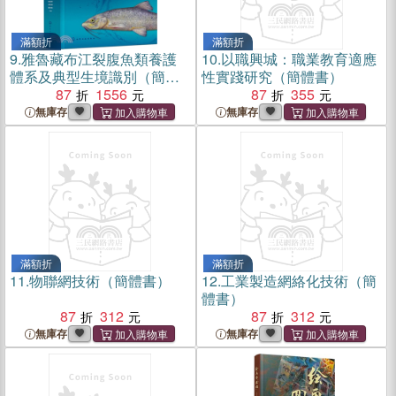
滿額折
滿額折
9.
雅魯藏布江裂腹魚類養護
10.
以職興城：職業教育適應
體系及典型生境識別（簡體
性實踐研究（簡體書）
書）
87
1556
87
355
無庫存
無庫存
滿額折
滿額折
11.
物聯網技術（簡體書）
12.
工業製造網絡化技術（簡
體書）
87
312
87
312
無庫存
無庫存