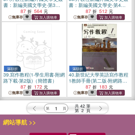
書：新編美國文學史‧第3卷
書：新編美國文學史‧第4卷
（簡體書）
87
564
（簡體書）
87
512
無庫存
無庫存
滿額折
滿額折
39.
寫作教程(1‧學生用書‧附網
40.
新世紀大學英語寫作教程
路下載‧第2版)（簡體書）
1教師手冊(第二版‧附網路下
87
172
載)（簡體書）
87
183
無庫存
無庫存
共
42
筆
第
2
頁
網站導航 >>