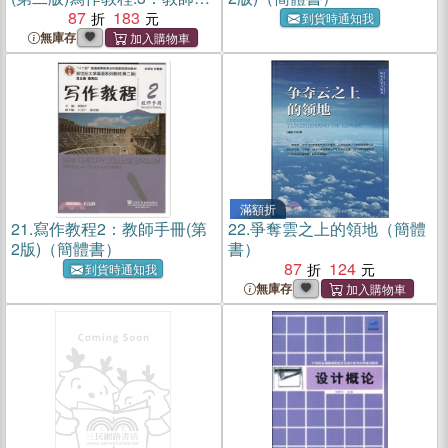
冊（簡體書）
87
183
到貨時通知我
無庫存
滿額折
21.
寫作教程2：教師手冊(第
22.
爭奪雲之上的領地（簡體
2版)（簡體書）
書）
87
124
到貨時通知我
無庫存