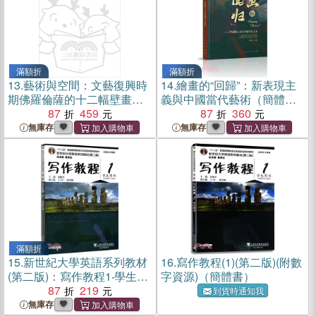
滿額折
滿額折
13.
藝術與空間：文藝復興時
14.
繪畫的“回歸”：新表現主
期佛羅倫薩的十二幅壁畫
義與中國當代藝術（簡體
（簡體書）
87
459
書）
87
360
無庫存
無庫存
滿額折
15.
新世紀大學英語系列教材
16.
寫作教程(1)(第二版)(附數
(第二版)：寫作教程1‧學生用
字資源)（簡體書）
書（簡體書）
87
219
到貨時通知我
無庫存