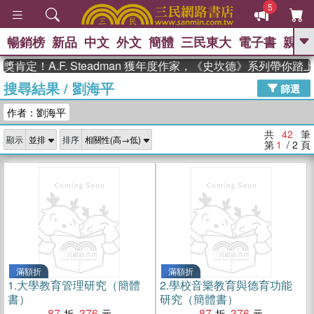
5
暢銷榜
新品
中文
外文
簡體
三民東大
電子書
親子
GO
A.F. Steadman 獲年度作家，《史坎德》系列帶你踏上熱血
搜尋結果
/
劉海平
、
熱搜：
東野圭吾
高希均教授回憶錄
篩選
、
、
、
The Odyssey
父親節
如果歷
作者：劉海平
、
、
史是一群喵
暑期推薦
國際布克
、
、
獎 臺灣漫遊錄
方念華
台灣的李
共
42
筆
顯示
排序
、
、
登輝時代
數學女孩：黎曼猜想
第
1
/ 2
頁
偉大的迷走神經
滿額折
滿額折
1.
大學教育管理研究（簡體
2.
學校音樂教育與德育功能
書）
研究（簡體書）
87
376
87
376