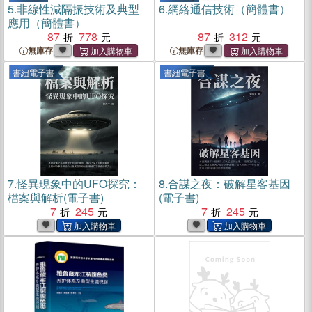
5.
非線性減隔振技術及典型
6.
網絡通信技術（簡體書）
應用（簡體書）
87
778
87
312
無庫存
無庫存
書紐電子書
書紐電子書
7.
怪異現象中的UFO探究：
8.
合謀之夜：破解星客基因
檔案與解析(電子書)
(電子書)
7
245
7
245