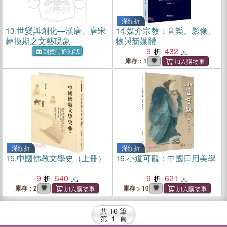
滿額折
13.
世變與創化―漢唐、唐宋
14.
媒介宗教：音樂、影像、
轉換期之文藝現象
物與新媒體
9
432
到貨時通知我
庫存：1
滿額折
滿額折
15.
中國佛教文學史（上冊）
16.
小道可觀：中國日用美學
9
540
9
621
庫存：2
庫存 > 10
共
16
筆
第
1
頁