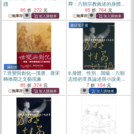
踐
釋：六朝宗教敘述的身體實
85
272
踐與空間書寫
95
764
無庫存
無庫存
書紐電子書
滿額折
7.
世變與創化―漢唐、唐宋
8.
身體、性別、階級：六朝
轉換期之文藝現象
志怪的常異論述與小說美學
85
374
(電子書)
7
154
無庫存