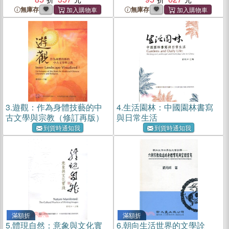
無庫存
無庫存
3.
遊觀：作為身體技藝的中
4.
生活園林：中國園林書寫
古文學與宗教（修訂再版）
與日常生活
到貨時通知我
到貨時通知我
滿額折
滿額折
5.
體現自然：意象與文化實
6.
朝向生活世界的文學詮