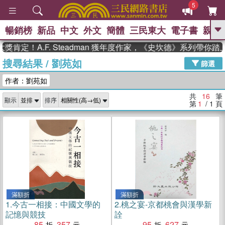
5
暢銷榜
新品
中文
外文
簡體
三民東大
電子書
親子
GO
定！A.F. Steadman 獲年度作家，《史坎德》系列帶你踏上
搜尋結果
/
劉苑如
、
熱搜：
東野圭吾
高希均教授回憶錄
篩選
、
、
、
The Odyssey
父親節
如果歷
作者：劉苑如
、
、
史是一群喵
暑期推薦
國際布克
、
、
獎 臺灣漫遊錄
方念華
台灣的李
共
16
筆
顯示
排序
、
、
登輝時代
數學女孩：黎曼猜想
第
1
/ 1
頁
偉大的迷走神經
滿額折
滿額折
1.
今古一相接：中國文學的
2.
桃之宴-京都桃會與漢學新
記憶與競技
詮
85
357
95
627