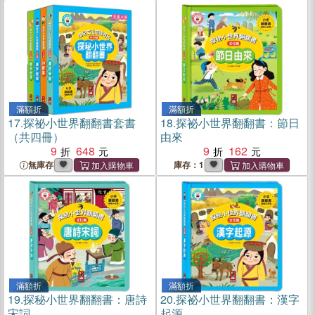
滿額折
滿額折
17.
探祕小世界翻翻書套書
18.
探祕小世界翻翻書：節日
（共四冊）
由來
9
648
9
162
無庫存
庫存：1
滿額折
滿額折
19.
探秘小世界翻翻書：唐詩
20.
探祕小世界翻翻書：漢字
宋詞
起源