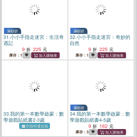
滿額折
滿額折
31.
小小手指走迷宮：生活奇
32.
小小手指走迷宮：奇妙的
遇記
自然
9
225
9
225
庫存：1
庫存：1
滿額折
33.
我的第一本數學啟蒙：數
34.
我的第一本數學啟蒙：數
學遊戲貼紙書2-3歲
學遊戲貼紙書4-5歲
9
162
到貨時通知我
庫存：3