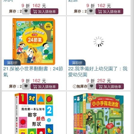
9
162
9
162
庫存：2
庫存：2
滿額折
滿額折
21.
探祕小世界翻翻書：24節
22.
我準備好上幼兒園了：我
氣
愛幼兒園
9
162
9
252
庫存：2
無庫存