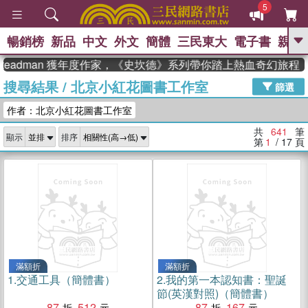
5
暢銷榜
新品
中文
外文
簡體
三民東大
電子書
親子
GO
adman 獲年度作家，《史坎德》系列帶你踏上熱血奇幻旅程
搜尋結果
/
北京小紅花圖書工作室
、
熱搜：
東野圭吾
高希均教授回憶錄
篩選
、
、
、
The Odyssey
父親節
如果歷
作者：北京小紅花圖書工作室
、
、
史是一群喵
暑期推薦
國際布克
、
、
獎 臺灣漫遊錄
方念華
台灣的李
共
641
筆
顯示
排序
、
、
登輝時代
數學女孩：黎曼猜想
第
1
/ 17
頁
偉大的迷走神經
滿額折
滿額折
1.
交通工具（簡體書）
2.
我的第一本認知書：聖誕
節(英漢對照)（簡體書）
87
512
87
167