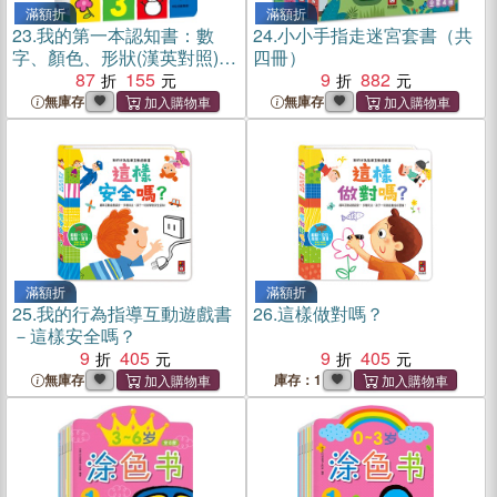
滿額折
滿額折
23.
我的第一本認知書：數
24.
小小手指走迷宮套書（共
字、顏色、形狀(漢英對照)
四冊）
（簡體書）
87
155
9
882
無庫存
無庫存
滿額折
滿額折
25.
我的行為指導互動遊戲書
26.
這樣做對嗎？
－這樣安全嗎？
9
405
9
405
無庫存
庫存：1