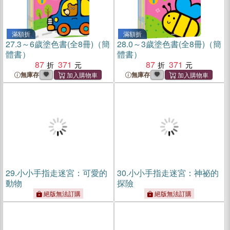
滿額折
滿額折
27.
3～6歲塗色書(全8冊)（簡
28.
0～3歲塗色書(全8冊)（簡
體書）
體書）
87
371
87
371
無庫存
無庫存
29.
小小手指走迷宮：可愛的
30.
小小手指走迷宮：神祕的
動物
探險
絕版無法訂購
絕版無法訂購