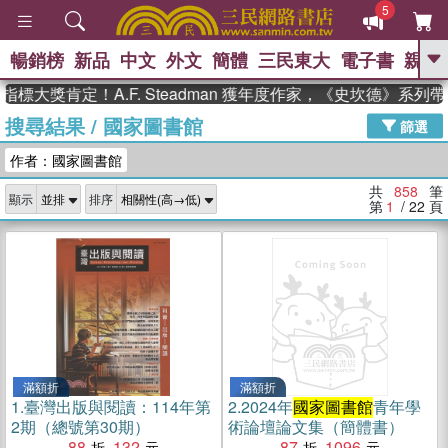
5
暢銷榜
新品
中文
外文
簡體
三民東大
電子書
親子
GO
獎肯定！A.F. Steadman 獲年度作家，《史坎德》系列帶你
搜尋結果
/
國家圖書館
、
、
熱搜：
東野圭吾
The Odyssey
篩選
、
、
父親節
如果歷史是一群喵
暑期
作者：國家圖書館
、
、
推薦
國際布克獎 臺灣漫遊錄
方
、
、
念華
台灣的李登輝時代
數學女
共
858
筆
顯示
排序
、
孩：黎曼猜想
偉大的迷走神經
第
1
/ 22
頁
滿額折
滿額折
1.
臺灣出版與閱讀：114年第
2.
2024年
國家圖書館
青年學
2期（總號第30期）
術論壇論文集（簡體書）
88
132
87
1096