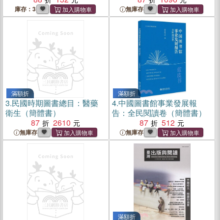
庫存：3
無庫存
滿額折
滿額折
3.
民國時期圖書總目：醫藥
4.
中國圖書館事業發展報
衛生（簡體書）
告：全民閱讀卷（簡體書）
87
2610
87
512
無庫存
無庫存
滿額折