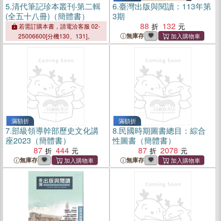
5.
清代筆記珍本叢刊‧第二輯
6.
臺灣出版與閱讀：113年第
(全五十八冊)（簡體書）
3期
88
132
若需訂購本書，請電洽客服 02-
無庫存
25006600[分機130、131]。
滿額折
滿額折
7.
部級領導幹部歷史文化講
8.
民國時期圖書總目：綜合
座2023（簡體書）
性圖書（簡體書）
87
444
87
2078
無庫存
無庫存