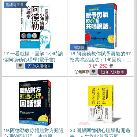
書紐電子書
滿額折
17.
一看就懂！圖解 1小時讀
18.
阿德勒教你賦予勇氣的67
懂阿德勒心理學(電子書)
招共鳴說話法：1句回應＋善
意的眼神，就能讓對方愛你
9
252
到不要不要的技巧！
無庫存
19.
阿德勒教你體貼對方難過
20.
圖解阿德勒心理學拋開過
心理的回話課：連戴爾．卡
去，人生從此與眾不同