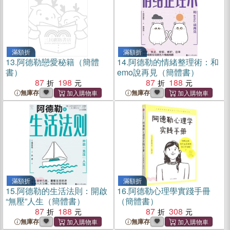
滿額折
滿額折
13.
阿德勒戀愛秘籍（簡體
14.
阿德勒的情緒整理術：和
書）
emo說再見（簡體書）
87
198
87
188
無庫存
無庫存
滿額折
滿額折
15.
阿德勒的生活法則：開啟
16.
阿德勒心理學實踐手冊
“無壓”人生（簡體書）
（簡體書）
87
188
87
308
無庫存
無庫存