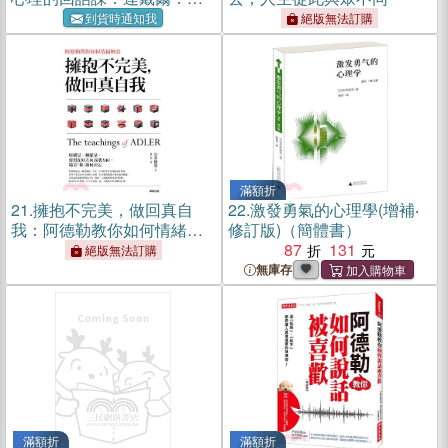
內基都深受影響的33句正向
到貨時通知我
絕版無法訂購
說話技巧！
滿額折
21.
擁抱不完美，做回真自
22.
激發勇氣的心理學(增補‧
我：阿德勒教你如何情緒解
修訂版)（簡體書）
套
87
131
絕版無法訂購
無庫存
滿額折
滿額折