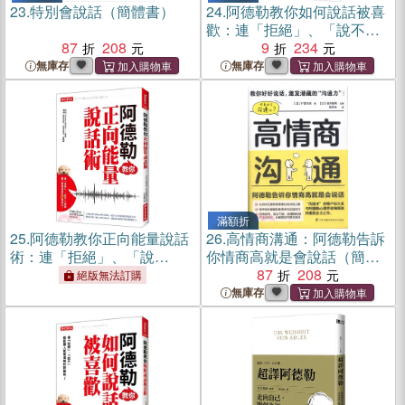
23.
特別會說話（簡體書）
24.
阿德勒教你如何說話被喜
歡：連「拒絕」、「說不」
87
208
都能讓人感覺溫暖的說話
9
234
術！（復刻版）
無庫存
無庫存
滿額折
25.
阿德勒教你正向能量說話
26.
高情商溝通：阿德勒告訴
術：連「拒絕」、「說
你情商高就是會說話（簡體
不」，都能讓人感覺溫暖的
書）
87
208
絕版無法訂購
85個技巧！
無庫存