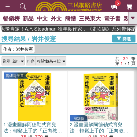
5
暢銷榜
新品
中文
外文
簡體
三民東大
電子書
親子
GO
！A.F. Steadman 獲年度作家，《史坎德》系列帶你踏上
搜尋結果
/
岩井俊憲
、
熱搜：
東野圭吾
高希均教授回憶錄
篩選
、
、
、
The Odyssey
父親節
如果歷
作者：岩井俊憲
、
、
史是一群喵
暑期推薦
國際布克
、
、
獎 臺灣漫遊錄
方念華
台灣的李
共
32
筆
顯示
排序
、
、
登輝時代
數學女孩：黎曼猜想
第
1
/ 1
頁
偉大的迷走神經
書紐電子書
滿額折
1.
漫畫圖解阿德勒式育兒
2.
漫畫圖解阿德勒式育兒
法：輕鬆上手的「正向教
法：輕鬆上手的「正向教
養」指南，掌握六大育兒方
75
270
養」指南，掌握六大育兒方
9
324