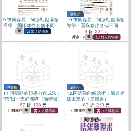
滿額折
9.
求同存異，阿德勒職場領
10.
求同存異，阿德勒職場領
導學：團隊夥伴各個不同，
導學：團隊夥伴各個不同，
照樣帶出績效的勇氣領導(電
照樣帶出績效的勇氣領導
9
324
子書)
庫存：2
滿額折
滿額折
11.
阿德勒的領導力速成法：
12.
阿德勒的傾聽術：溝通是
“誇”出一支好團隊（簡體書）
聽出來的（簡體書）
87
198
87
219
無庫存
無庫存