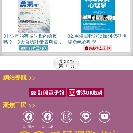
31.
你真的有被討厭的勇氣
32.
用漫畫輕鬆讀懂阿德勒職
嗎？：9大自我評量表與實踐
場勇氣心理學
故事
到貨時通知我
絕版無法訂購
共
32
筆
第
1
頁
網站導航 >>
聚焦三民 >>
三民書局
三民出版