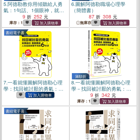
5.
阿德勒教你用傾聽給人勇
6.
圖解阿德勒職場心理學
氣：1句話、1個眼神，就能
（簡體書）
讓對方敞開心房的療癒技
9
252
87
308
巧！（復刻版）
庫存：1
無庫存
書紐電子書
滿額折
7.
一看就懂圖解阿德勒心理
8.
一看就懂圖解阿德勒心理
學：找回被討厭的勇氣：拋
學－找回被討厭的勇氣：拋
開過去，激發勇氣，人生從
開過去，激發勇氣，人生從
9
342
此與眾不同的6堂課(電子書)
此與眾不同的6堂課【暢銷紀
庫存：1
念版】
書紐電子書