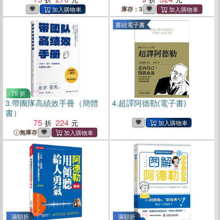
針，養出獨立又自信的孩子
針，養出獨立又自信的孩子
庫存：3
(電子書)
書紐電子書
75 折
3.
帶團隊高績效手冊（簡體
4.
超譯阿德勒(電子書)
書）
75
224
無庫存
滿額折
滿額折