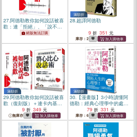
滿額折
27.
阿德勒教你如何說話被喜
28.
超譯阿德勒
歡：連「拒絕」、「說不」
都能讓人感覺溫暖的技術
9
351
絕版無法訂購
庫存：2
滿額折
滿額折
29.
阿德勒教你如何說話被喜
30.
【漫畫版】3小時讀懂阿
歡（復刻版）＋連卡內基都
德勒：經典心理學中的處世
想學的將心比心說話術
9
349
之道
79
331
無庫存
庫存：6