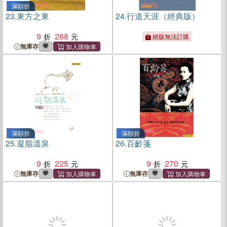
滿額折
23.
東方之東
24.
行道天涯（經典版）
9
288
絕版無法訂購
無庫存
滿額折
滿額折
25.
凝脂溫泉
26.
百齡箋
9
225
9
270
無庫存
無庫存