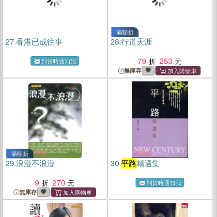
滿額折
27.
香港已成往事
28.
行道天涯
79
253
到貨時通知我
無庫存
滿額折
29.
浪漫不浪漫
30.
平路
精選集
9
270
到貨時通知我
無庫存