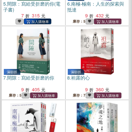
5.
間隙：寫給受折磨的你(電
6.
南極‧極南：人生的探索與
子書)
抵達
7
315
9
432
庫存：5
滿額折
滿額折
7.
間隙：寫給受折磨的你
8.
袒露的心
9
405
9
360
庫存：5
庫存：7