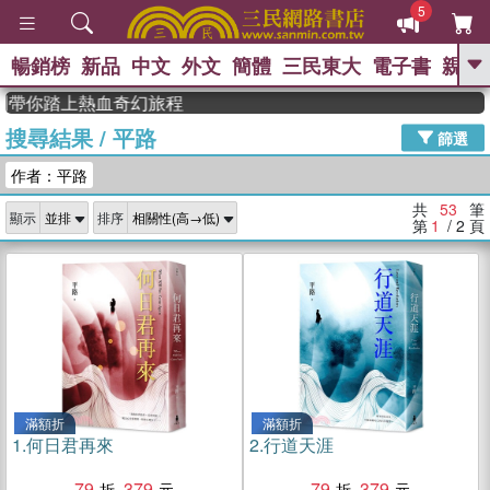
5
暢銷榜
新品
中文
外文
簡體
三民東大
電子書
親子
GO
你踏上熱血奇幻旅程
搜尋結果
/
平路
、
、
熱搜：
東野圭吾
The Odyssey
篩選
、
、
父親節
如果歷史是一群喵
暑期
作者：平路
、
、
推薦
國際布克獎 臺灣漫遊錄
方
、
、
念華
台灣的李登輝時代
數學女
共
53
筆
顯示
排序
、
孩：黎曼猜想
偉大的迷走神經
第
1
/ 2
頁
滿額折
滿額折
1.
何日君再來
2.
行道天涯
79
379
79
379