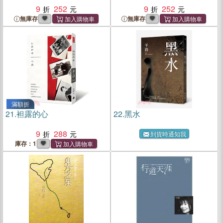
9
252
9
252
無庫存
無庫存
滿額折
21.
袒露的心
22.
黑水
9
288
到貨時通知我
庫存：1