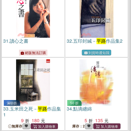
31.
讀心之書
32.
五印封緘－
平路
作品集2
絕版無法訂購
到貨時通知我
滿額折
50 折
33.
玉米田之死－
平路
作品集
34.
點滴纏綿
1
9
180
5
135
無庫存
庫存：2