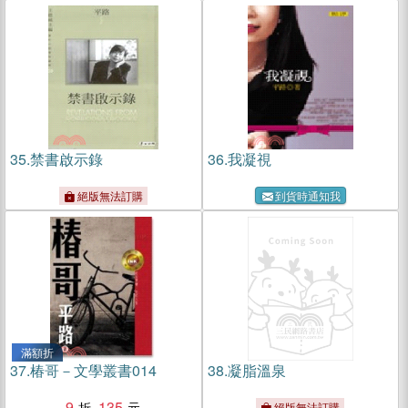
35.
禁書啟示錄
36.
我凝視
絕版無法訂購
到貨時通知我
滿額折
37.
椿哥－文學叢書014
38.
凝脂溫泉
9
135
絕版無法訂購