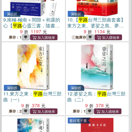
滿額折
滿額折
9.
南極‧極南＋間隙＋袒露的
10.
【
平路
台灣三部曲套書】
心【
平路
心靈三書，隨書附
東方之東、婆娑之島、夢魂
贈心靈書籤】
9
1197
之地（共三冊）
9
1134
庫存：1
無庫存
滿額折
滿額折
11.
東方之東：
平路
台灣三部
12.
婆娑之島：
平路
台灣三部
曲（一）
曲（二）
9
378
9
378
庫存：2
庫存：1
書紐電子書