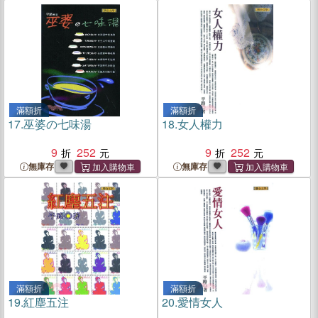
滿額折
滿額折
17.
巫婆の七味湯
18.
女人權力
9
252
9
252
無庫存
無庫存
滿額折
滿額折
19.
紅塵五注
20.
愛情女人