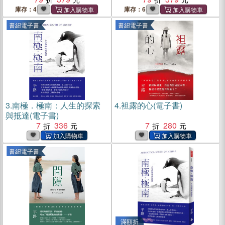
庫存：4
庫存：6
書紐電子書
書紐電子書
3.
南極．極南：人生的探索
4.
袒露的心(電子書)
與抵達(電子書)
7
336
7
280
書紐電子書
滿額折