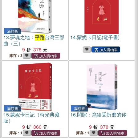
滿額折
13.
夢魂之地：
平路
台灣三部
14.
蒙妮卡日記(電子書)
曲（三）
9
378
庫存：3
滿額折
滿額折
15.
蒙妮卡日記（時光典藏
16.
間隙：寫給受折磨的你
版）
9
360
9
378
庫存：1
庫存：1