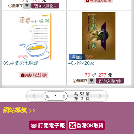
無庫存
滿額折
39.
巫婆の七味湯
40.
小說20家
79
277
絕版無法訂購
無庫存
共
53
筆
第
2
頁
網站導航 >>