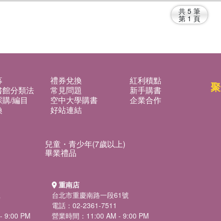
共
5
筆
第
1
頁
募
禮券兌換
紅利積點
聚
書館分類法
常見問題
新手購書
購/編目
空中大學購書
企業合作
換
好站連結
兒童・青少年(7歲以上)
畢業禮品
重南店
號
台北市重慶南路一段61號
電話：02-2361-7511
 9:00 PM
營業時間：11:00 AM - 9:00 PM