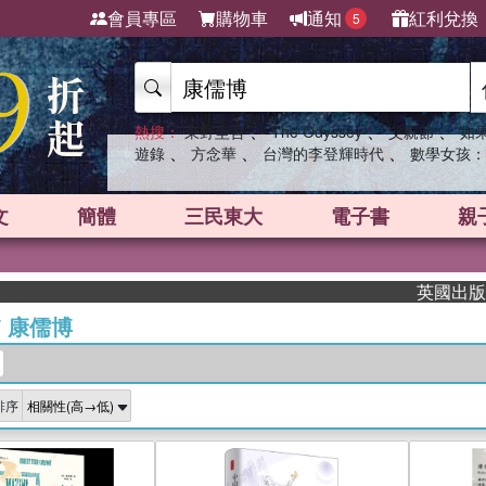
會員專區
購物車
通知
紅利兌換
5
、
、
、
熱搜：
東野圭吾
The Odyssey
父親節
如
、
、
、
遊錄
方念華
台灣的李登輝時代
數學女孩：
文
簡體
三民東大
電子書
親
英國出版界指
/
康儒博
排序