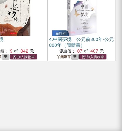
滿額折
境
4.
中國夢境：公元前300年-公元
800年（簡體書）
9
342
87
407
惠價：
優惠價：
2
無庫存