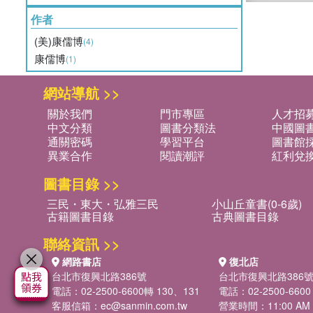
作者
(美)康儒博
(4)
康儒博
(1)
網站導航 >>
關於我們
門市專區
人才招
中文分類
圖書分類法
中國圖
通關密碼
學習平台
圖書館採
異業合作
閱讀潮評
紅利兌
圖書目錄 >>
三民・東大・弘雅三民
小山丘童書(0-6歲)
古籍圖書目錄
古典圖書目錄
聯絡資訊 >>
網路書店
復北店
台北市復興北路386號
台北市復興北路386
電話：02-2500-6600轉 130、131
電話：02-2500-6600
客服信箱：
ec@sanmin.com.tw
營業時間：11:00 AM -