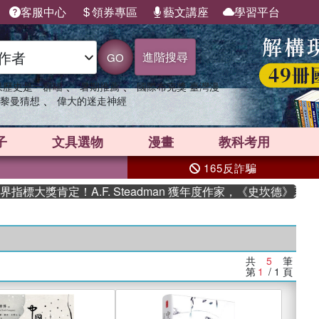
客服中心
領券專區
藝文講座
學習平台
進階搜尋
GO
、
、
果歷史是一群喵
暑期推薦
國際布克獎 臺灣漫
、
黎曼猜想
偉大的迷走神經
子
文具選物
漫畫
教科考用
165反詐騙
標大獎肯定！A.F. Steadman 獲年度作家，《史坎德》系列
共
5
筆
第
1
/ 1
頁