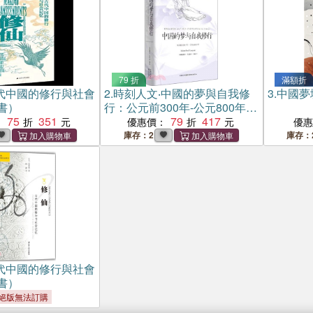
79 折
滿額折
代中國的修行與社會
2.
時刻人文‧中國的夢與自我修
3.
中國夢
書）
行：公元前300年-公元800年
75
351
（簡體書）
79
417
：
優惠價：
優
庫存：2
庫存：
代中國的修行與社會
書）
絕版無法訂購