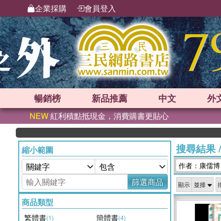
企業採購
會員登入
暢銷榜
新品
推薦
中文
外
NEW
紅利積點抵現金，消費購書更貼心
搜尋結果
縮小範圍
作者：康儒博
篩選商品
顯示
商品類型
繁體書
簡體書
(1)
(4)