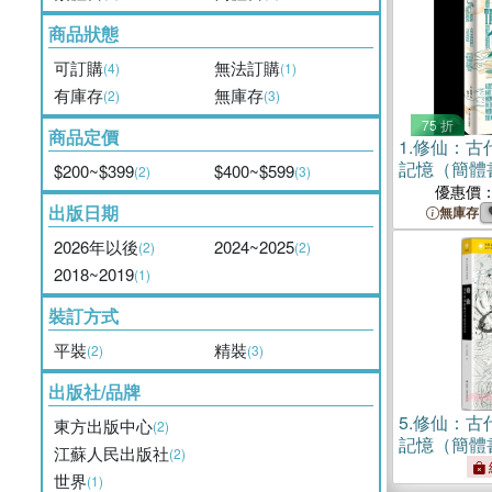
商品狀態
可訂購
無法訂購
(4)
(1)
有庫存
無庫存
(2)
(3)
75 折
商品定價
1.
修仙：古
記憶（簡體
$200~$399
$400~$599
(2)
(3)
優惠價
出版日期
無庫存
2026年以後
2024~2025
(2)
(2)
2018~2019
(1)
裝訂方式
平裝
精裝
(2)
(3)
出版社/品牌
5.
修仙：古
東方出版中心
(2)
記憶（簡體
江蘇人民出版社
(2)
世界
(1)