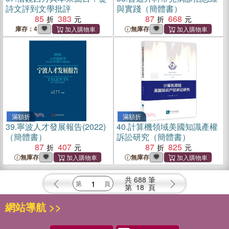
詩文評到文學批評
與實踐（簡體書）
85
383
87
668
庫存：4
無庫存
滿額折
滿額折
39.
寧波人才發展報告(2022)
40.
計算機領域美國知識產權
（簡體書）
訴訟研究（簡體書）
87
407
87
825
無庫存
無庫存
共
688
筆
第
18
頁
網站導航 >>