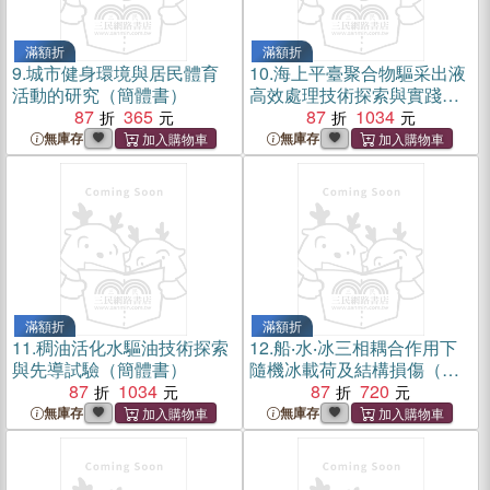
滿額折
滿額折
9.
城市健身環境與居民體育
10.
海上平臺聚合物驅采出液
活動的研究（簡體書）
高效處理技術探索與實踐
87
365
（簡體書）
87
1034
無庫存
無庫存
滿額折
滿額折
11.
稠油活化水驅油技術探索
12.
船‧水‧冰三相耦合作用下
與先導試驗（簡體書）
隨機冰載荷及結構損傷（簡
87
1034
體書）
87
720
無庫存
無庫存