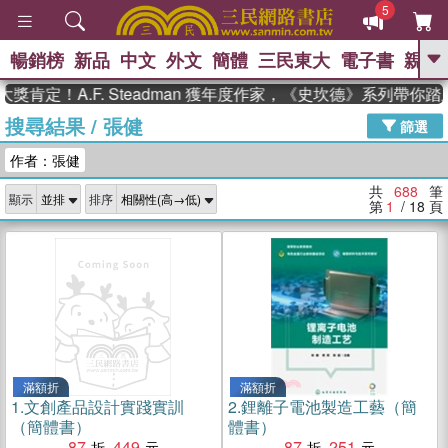
5
暢銷榜
新品
中文
外文
簡體
三民東大
電子書
親子
GO
！A.F. Steadman 獲年度作家，《史坎德》系列帶你踏上熱
搜尋結果
/
張健
、
、
熱搜：
東野圭吾
The Odyssey
篩選
、
、
父親節
如果歷史是一群喵
暑期
作者：張健
、
、
推薦
國際布克獎 臺灣漫遊錄
方
、
、
念華
台灣的李登輝時代
數學女
共
688
筆
顯示
排序
、
孩：黎曼猜想
偉大的迷走神經
第
1
/ 18
頁
滿額折
滿額折
1.
文創產品設計實踐實訓
2.
鋰離子電池製造工藝（簡
（簡體書）
體書）
87
449
87
251