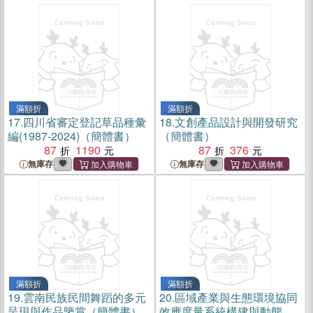
滿額折
滿額折
17.
四川省審定登記草品種彙
18.
文創產品設計與開發研究
編(1987-2024)（簡體書）
（簡體書）
87
1190
87
376
無庫存
無庫存
滿額折
滿額折
19.
雲南民族民間舞蹈的多元
20.
區域產業與生態環境協同
呈現與作品鑒賞（簡體書）
效應度量系統構建與動態評