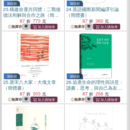
滿額折
滿額折
23.
構建命運共同體：二戰後
24.
英語國際新聞編譯引論
德法和解與合作之路（簡體
（簡體書）
書）
87
773
87
360
無庫存
無庫存
滿額折
滿額折
25.
唐宋八大家：大塊文章
26.
追逐生命的理性與詩意：
（簡體書）
讀書，思考，與自己為友；
87
303
寫作，成長，與自己為伴。
87
256
（簡體書）
無庫存
無庫存