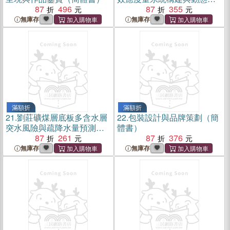
87
496
價研究：以京津冀產業協同
87
355
發展為背（簡體書）
無庫存
無庫存
滿額折
滿額折
21.
劉莊礦煤層底板多含水層
22.
包裝設計與品牌策劃（簡
突水風險與疏降水量預測
體書）
（簡體書）
87
261
87
376
無庫存
無庫存