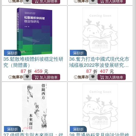
無庫存
無庫存
滿額折
滿額折
35.
鬆散堆積體斜坡穩定性研
36.
奮力打造中國式現代化市
究（簡體書）
域樣板2022寧波發展研究報
87
459
告（簡體書）
87
407
無庫存
無庫存
滿額折
滿額折
37.
借鏡西方與本來面目：從
38.
普通外科常見病診治思維