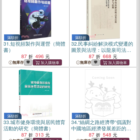
滿額折
滿額折
31.
短視頻製作與運營（簡體
32.
民事糾紛解決模式變遷的
書）
圖景與法理：以龍泉司法檔
87
496
案為中心的考察（簡體書）
87
668
無庫存
無庫存
滿額折
滿額折
33.
城市健身環境與居民體育
34.
“絲綢之路經濟帶”倡議對
活動的研究（簡體書）
中國地區經濟發展差距的影
87
313
響（簡體書）
87
548