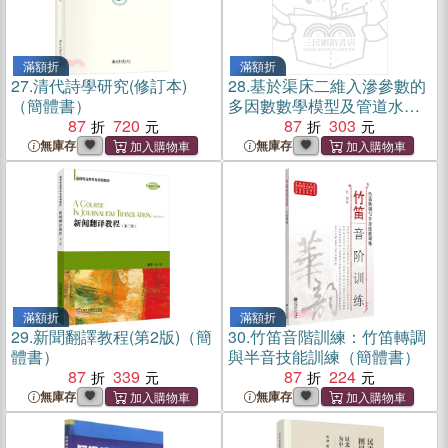
滿額折
滿額折
27.
清代詩學研究(修訂本)
28.
基於渠床二維入滲參數的
（簡體書）
多因數數學模型及管道水利
87
720
用效率計算方法研究（簡體
87
303
書）
無庫存
無庫存
滿額折
滿額折
29.
新聞翻譯教程(第2版)（簡
30.
竹笛音階訓練：竹笛轉調
體書）
與半音技能訓練（簡體書）
87
339
87
224
無庫存
無庫存