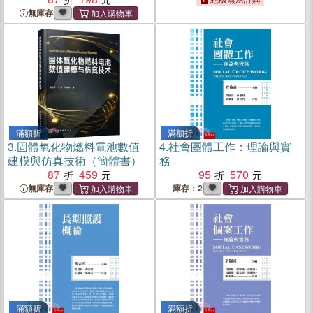
無庫存
滿額折
滿額折
3.
固體氧化物燃料電池數值
4.
社會團體工作：理論與實
建模與仿真技術（簡體書）
務
87
459
95
570
無庫存
庫存：2
滿額折
滿額折