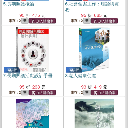
5.
長期照護概論
6.
社會個案工作：理論與實
務
95
475
95
665
庫存：2
庫存：2
滿額折
滿額折
7.
長期照護活動設計手冊
8.
老人健康促進
95
238
93
419
庫存：2
庫存：2