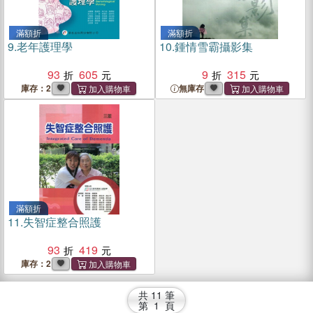
滿額折
滿額折
9.
老年護理學
10.
鍾情雪霸攝影集
93
605
9
315
庫存：2
無庫存
滿額折
11.
失智症整合照護
93
419
庫存：2
共
11
筆
第
1
頁