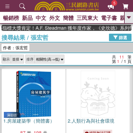
5
暢銷榜
新品
中文
外文
簡體
三民東大
電子書
親子
GO
標大獎肯定！A.F. Steadman 獲年度作家，《史坎德》系列
搜尋結果
/
張宏哲
、
熱搜：
東野圭吾
高希均教授回憶錄
篩選
、
、
、
The Odyssey
父親節
如果歷
作者：張宏哲
、
、
史是一群喵
暑期推薦
國際布克
、
、
獎 臺灣漫遊錄
方念華
台灣的李
共
11
筆
顯示
排序
、
、
登輝時代
數學女孩：黎曼猜想
第
1
/ 1
頁
偉大的迷走神經
滿額折
1.
房屋建築學（簡體書）
2.
人類行為與社會環境
87
198
絕版無法訂購