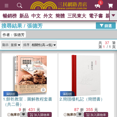
5
暢銷榜
新品
中文
外文
簡體
三民東大
電子書
親子
GO
搜尋結果
/
張德芳
篩選
熱搜：
作者：張德芳
共
37
筆
顯示
排序
第
1
/ 1
頁
滿額折
滿額折
1.
餅乾教室．圖解教程套書
2.
簡牘樓札記（簡體書）
（共二冊）
9
431
87
355
無庫存
無庫存