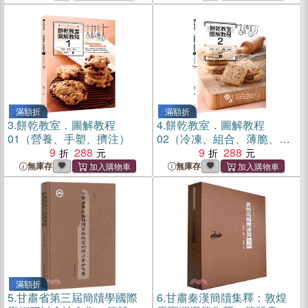
滿額折
滿額折
3.
餅乾教室．圖解教程
4.
餅乾教室．圖解教程
01（營養、手塑、擠注）
02（冷凍、組合、薄脆、鹹
9
288
味）
9
288
無庫存
無庫存
滿額折
5.
甘肅省第三屆簡牘學國際
6.
甘肅秦漢簡牘集釋：敦煌