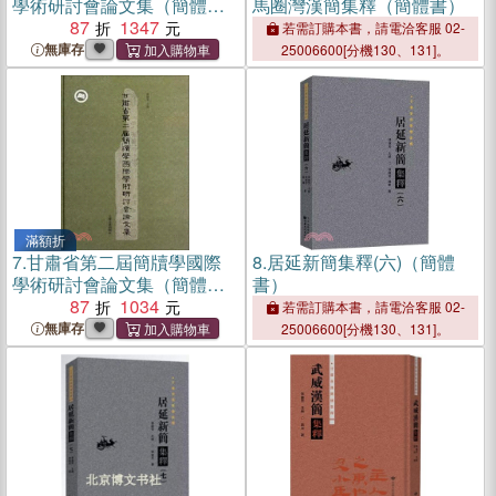
學術研討會論文集（簡體
馬圈灣漢簡集釋（簡體書）
書）
87
1347
若需訂購本書，請電洽客服 02-
無庫存
25006600[分機130、131]。
滿額折
7.
甘肅省第二屆簡牘學國際
8.
居延新簡集釋(六)（簡體
學術研討會論文集（簡體
書）
書）
87
1034
若需訂購本書，請電洽客服 02-
無庫存
25006600[分機130、131]。