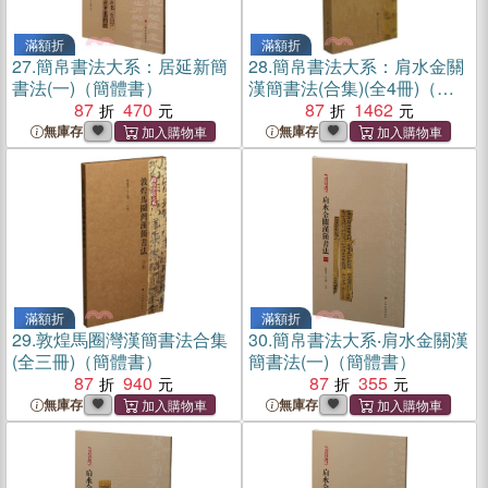
滿額折
滿額折
27.
簡帛書法大系：居延新簡
28.
簡帛書法大系：肩水金關
書法(一)（簡體書）
漢簡書法(合集)(全4冊)（簡
87
470
體書）
87
1462
無庫存
無庫存
滿額折
滿額折
29.
敦煌馬圈灣漢簡書法合集
30.
簡帛書法大系‧肩水金關漢
(全三冊)（簡體書）
簡書法(一)（簡體書）
87
940
87
355
無庫存
無庫存