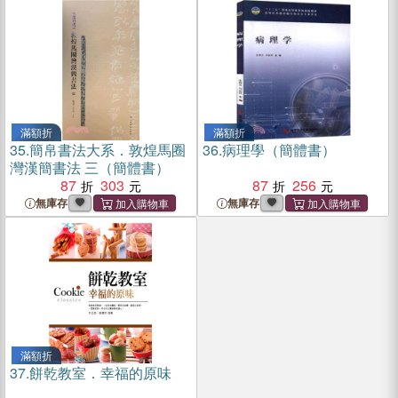
滿額折
滿額折
35.
簡帛書法大系．敦煌馬圈
36.
病理學（簡體書）
灣漢簡書法 三（簡體書）
87
303
87
256
無庫存
無庫存
滿額折
37.
餅乾教室．幸福的原味