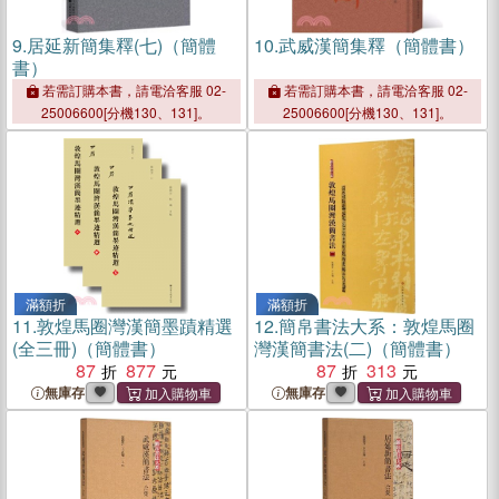
9.
居延新簡集釋(七)（簡體
10.
武威漢簡集釋（簡體書）
書）
若需訂購本書，請電洽客服 02-
若需訂購本書，請電洽客服 02-
25006600[分機130、131]。
25006600[分機130、131]。
滿額折
滿額折
11.
敦煌馬圈灣漢簡墨蹟精選
12.
簡帛書法大系：敦煌馬圈
(全三冊)（簡體書）
灣漢簡書法(二)（簡體書）
87
877
87
313
無庫存
無庫存