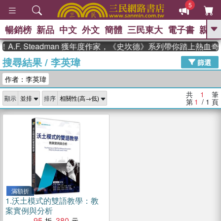
5
暢銷榜
新品
中文
外文
簡體
三民東大
電子書
親子
GO
.F. Steadman 獲年度作家，《史坎德》系列帶你踏上熱血奇
搜尋結果
/
李英瑋
、
、
熱搜：
東野圭吾
The Odyssey
篩選
、
、
父親節
如果歷史是一群喵
暑期
作者：李英瑋
、
、
推薦
國際布克獎 臺灣漫遊錄
方
、
、
念華
台灣的李登輝時代
數學女
共
1
筆
顯示
排序
、
孩：黎曼猜想
偉大的迷走神經
第
1
/ 1
頁
滿額折
1.
沃土模式的雙語教學：教
案實例與分析
95
380