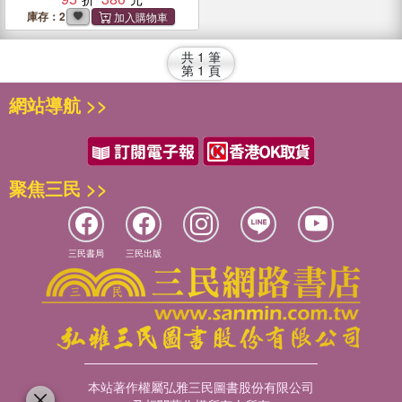
庫存：2
共
1
筆
第
1
頁
網站導航 >>
聚焦三民 >>
三民書局
三民出版
本站著作權屬弘雅三民圖書股份有限公司