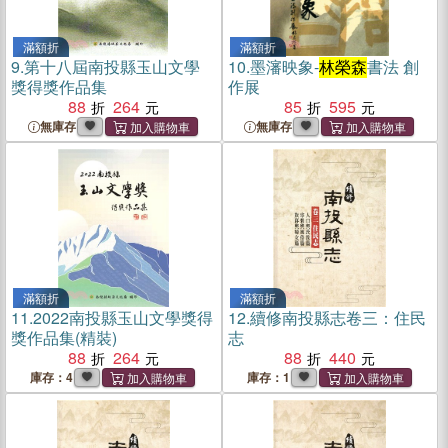
滿額折
滿額折
9.
第十八屆南投縣玉山文學
10.
墨瀋映象-
林榮森
書法 創
獎得獎作品集
作展
88
264
85
595
無庫存
無庫存
滿額折
滿額折
11.
2022南投縣玉山文學獎得
12.
續修南投縣志卷三：住民
獎作品集(精裝)
志
88
264
88
440
庫存：4
庫存：1