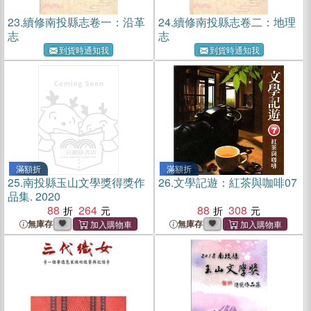
23.
續修南投縣志卷一：沿革
24.
續修南投縣志卷二：地理
志
志
到貨時通知我
到貨時通知我
滿額折
滿額折
25.
南投縣玉山文學獎得獎作
26.
文學記遊：紅茶與咖啡07
品集. 2020
88
264
88
308
無庫存
無庫存