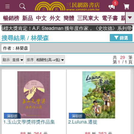
5
暢銷榜
新品
中文
外文
簡體
三民東大
電子書
親子
GO
肯定！A.F. Steadman 獲年度作家，《史坎德》系列帶你踏
搜尋結果
/
林榮森
、
、
熱搜：
東野圭吾
The Odyssey
篩選
、
、
、
父親節
花開錦繡
暑期推薦
作者：林榮森
、
、
方念華
台灣的李登輝時代
數學
、
女孩：黎曼猜想
偉大的迷走神經
共
29
筆
顯示
排序
、
、
如果歷史是一群喵
臺灣漫遊錄
第
1
/ 1
頁
滿額折
滿額折
1.
玉山文學獎得獎作品集
2.
Luluna.遷徙
88
264
88
352