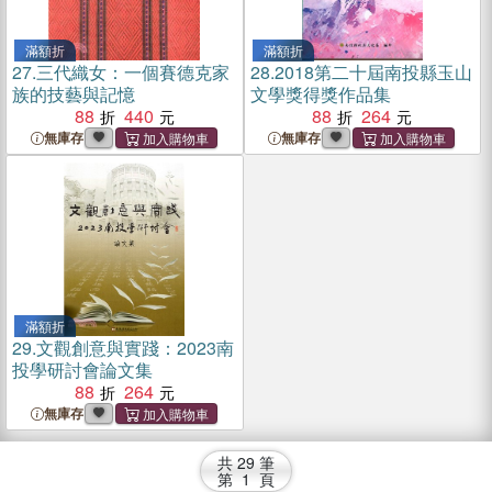
滿額折
滿額折
27.
三代織女：一個賽德克家
28.
2018第二十屆南投縣玉山
族的技藝與記憶
文學獎得獎作品集
88
440
88
264
無庫存
無庫存
滿額折
29.
文觀創意與實踐：2023南
投學研討會論文集
88
264
無庫存
共
29
筆
第
1
頁