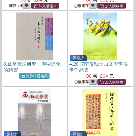
庫存：4
無庫存
滿額折
3.
章草書法研究：漢字進化
4.
2017南投縣玉山文學獎得
的精靈
獎作品集
88
264
到貨時通知我
無庫存
滿額折
滿額折