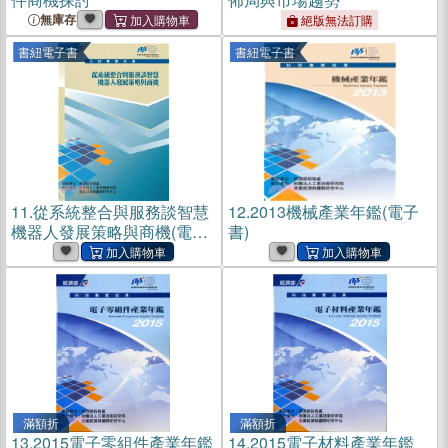
無庫存
絕版無法訂購
書紐電子書
書紐電子書
11.
從系統整合與服務談智慧
12.
2013機械產業年鑑(電子
機器人發展策略與商機(電子
書)
書)
滿額折
滿額折
13.
2015電子零組件產業年鑑
14.
2015電子材料產業年鑑