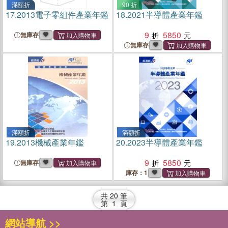
滿額折
90 折
17.
2013電子零組件產業年鑑
18.
2021半導體產業年鑑
9
5850
無庫存
無庫存
滿額折
滿額折
19.
2013機械產業年鑑
20.
2023半導體產業年鑑
9
5850
無庫存
庫存：1
共
20
筆
第
1
頁
網站導航 >>