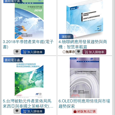
書紐電子書
滿額折
3.
2018半導體產業年鑑(電子
4.
物聯網應用發展趨勢與商
書)
機：智慧車載篇
無庫存
書紐電子書
5.
台灣被動元件產業佈局馬
6.
OLED照明應用情境與市場
來西亞與泰國之策略研究(電
趨勢探索
子書)
絕版無法訂購