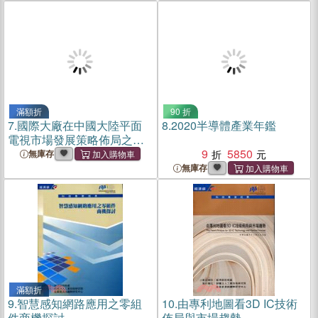
滿額折
90 折
7.
國際大廠在中國大陸平面
8.
2020半導體產業年鑑
電視市場發展策略佈局之影
響與對策分析
9
5850
無庫存
無庫存
滿額折
9.
智慧感知網路應用之零組
10.
由專利地圖看3D IC技術
件商機探討
佈局與市場趨勢