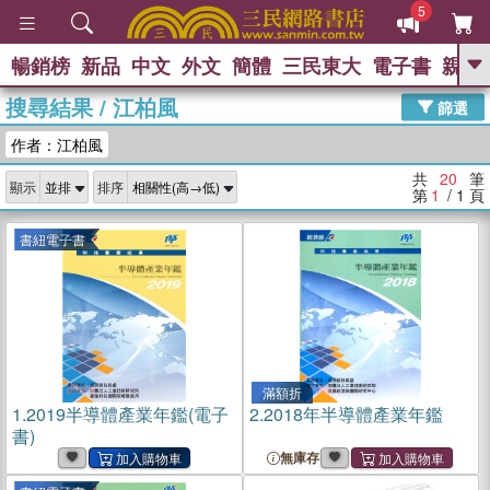
5
暢銷榜
新品
中文
外文
簡體
三民東大
電子書
親子
GO
搜尋結果
/
江柏風
篩選
熱搜：
作者：江柏風
共
20
筆
顯示
排序
第
1
/ 1
頁
書紐電子書
滿額折
1.
2019半導體產業年鑑(電子
2.
2018年半導體產業年鑑
書)
無庫存