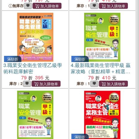
無庫存
庫存：1
滿額折
滿額折
3.
職業安全衛生管理乙級學
4.
最新職業衛生管理甲級 贏
術科題庫解密
家攻略（重點精華＋精選試
79
395
題）
79
410
庫存：2
庫存：1
滿額折