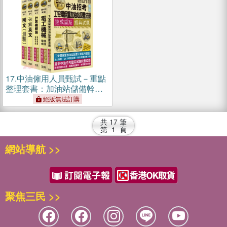
17.
中油僱用人員甄試－重點
整理套書：加油站儲備幹部
類
絕版無法訂購
共
17
筆
第
1
頁
網站導航 >>
聚焦三民 >>