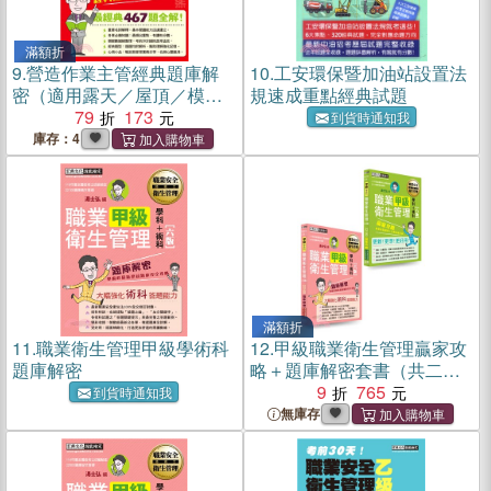
滿額折
9.
營造作業主管經典題庫解
10.
工安環保暨加油站設置法
密（適用露天／屋頂／模板
規速成重點經典試題
作業主管）
79
173
到貨時通知我
庫存：4
滿額折
11.
職業衛生管理甲級學術科
12.
甲級職業衛生管理贏家攻
題庫解密
略＋題庫解密套書（共二
冊）
9
765
到貨時通知我
無庫存