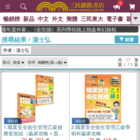
5
暢銷榜
新品
中文
外文
簡體
三民東大
電子書
親子
GO
an 獲年度作家，《史坎德》系列帶你踏上熱血奇幻旅程
搜尋結果
/
湯士弘
、
熱搜：
東野圭吾
高希均教授回憶錄
篩選
、
、
、
The Odyssey
父親節
如果歷
作者：湯士弘
、
、
史是一群喵
暑期推薦
國際布克
、
、
獎 臺灣漫遊錄
方念華
台灣的李
共
17
筆
顯示
排序
、
、
登輝時代
數學女孩：黎曼猜想
第
1
/ 1
頁
偉大的迷走神經
滿額折
滿額折
1.
職業安全衛生管理乙級搶
2.
職業安全衛生管理乙級學
勝套裝組（贏家攻略＋題庫
術科贏家攻略
解密）
79
797
79
418