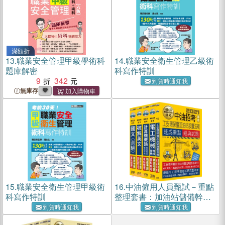
滿額折
13.
職業安全管理甲級學術科
14.
職業安全衛生管理乙級術
題庫解密
科寫作特訓
9
342
到貨時通知我
無庫存
15.
職業安全衛生管理甲級術
16.
中油僱用人員甄試－重點
科寫作特訓
整理套書：加油站儲備幹部
類
到貨時通知我
到貨時通知我