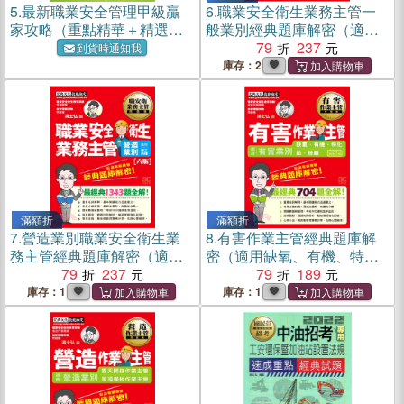
5.
最新職業安全管理甲級贏
6.
職業安全衛生業務主管一
家攻略（重點精華＋精選試
般業別經典題庫解密（適用
題）
甲乙丙種）
79
237
到貨時通知我
庫存：2
滿額折
滿額折
7.
營造業別職業安全衛生業
8.
有害作業主管經典題庫解
務主管經典題庫解密（適用
密（適用缺氧、有機、特
甲乙丙種）
79
237
化、鉛、粉塵）
79
189
庫存：1
庫存：1