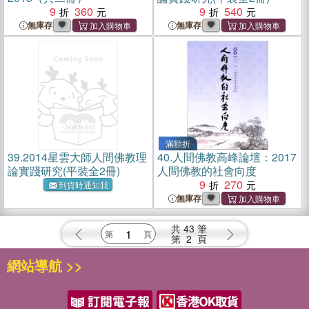
9
360
9
540
無庫存
無庫存
滿額折
39.
2014星雲大師人間佛教理
40.
人間佛教高峰論壇：2017
論實踐研究(平裝全2冊)
人間佛教的社會向度
9
270
到貨時通知我
無庫存
共
43
筆
第
2
頁
網站導航 >>