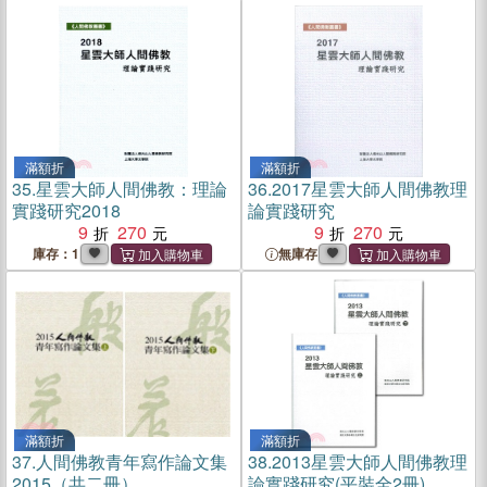
滿額折
滿額折
35.
星雲大師人間佛教：理論
36.
2017星雲大師人間佛教理
實踐研究2018
論實踐研究
9
270
9
270
庫存：1
無庫存
滿額折
滿額折
37.
人間佛教青年寫作論文集
38.
2013星雲大師人間佛教理
2015（共二冊）
論實踐研究(平裝全2冊)