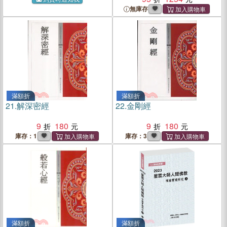
無庫存
滿額折
滿額折
21.
解深密經
22.
金剛經
9
180
9
180
庫存：1
庫存：3
滿額折
滿額折