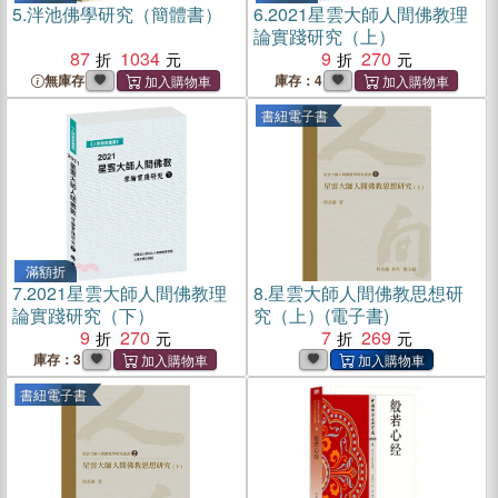
5.
泮池佛學研究（簡體書）
6.
2021星雲大師人間佛教理
論實踐研究（上）
87
1034
9
270
無庫存
庫存：4
書紐電子書
滿額折
7.
2021星雲大師人間佛教理
8.
星雲大師人間佛教思想研
論實踐研究（下）
究（上）(電子書)
9
270
7
269
庫存：3
書紐電子書