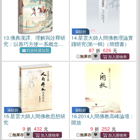
滿額折
13.
佛典漢譯、理解與詮釋研
14.
星雲大師人間佛教理論實
究：以善巧方便一系概念思
踐研究(第一輯)（簡體書）
想為中心(全二冊)（簡體書）
87
626
到貨時通知我
無庫存
滿額折
滿額折
15.
星雲大師人間佛教思想研
16.
2014人間佛教高峰論壇：
究
開放
9
432
9
252
無庫存
無庫存