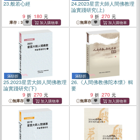
23.
般若心經
24.
2023星雲大師人間佛教理
論實踐研究(上)
9
180
9
270
庫存：3
無庫存
滿額折
滿額折
25.
2023星雲大師人間佛教理
26.
《人間佛教佛陀本懷》輯
論實踐研究(下)
要
9
270
9
270
無庫存
無庫存