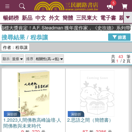
5
暢銷榜
新品
中文
外文
簡體
三民東大
電子書
親子
GO
肯定！A.F. Steadman 獲年度作家，《史坎德》系列帶你踏
搜尋結果
/
程恭讓
、
熱搜：
東野圭吾
高希均教授回憶錄
篩選
、
、
、
The Odyssey
父親節
如果歷
作者：程恭讓
、
、
史是一群喵
暑期推薦
國際布克
、
、
獎 臺灣漫遊錄
方念華
台灣的李
共
43
筆
顯示
排序
、
、
登輝時代
數學女孩：黎曼猜想
第
1
/ 2
頁
偉大的迷走神經
滿額折
滿額折
1.
2023人間佛教高峰論壇‧人
2.
思語之間（簡體書）
間佛教與未來時代
9
270
87
2286