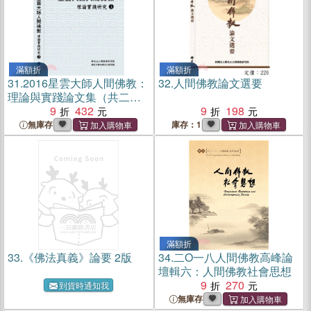
滿額折
滿額折
31.
2016星雲大師人間佛教：
32.
人間佛教論文選要
理論與實踐論文集（共二
冊）
9
432
9
198
無庫存
庫存：1
滿額折
33.
《佛法真義》論要 2版
34.
二O一八人間佛教高峰論
壇輯六：人間佛教社會思想
9
270
到貨時通知我
無庫存