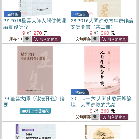
滿額折
滿額折
27.
2019星雲大師人間佛教理
28.
2016人間佛教青年寫作論
論實踐研究
文集套書（共二冊）
9
270
9
360
庫存：1
無庫存
滿額折
29.
星雲大師《佛法真義》論
30.
二○一六‧人間佛教高峰論
要
壇：人間佛教的共識
9
360
到貨時通知我
無庫存