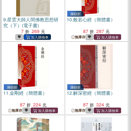
滿額折
9.
星雲大師人間佛教思想研
10.
般若心經（簡體書）
究（下）(電子書)
7
269
87
287
無庫存
滿額折
滿額折
11.
金剛經（簡體書）
12.
解深密經（簡體書）
87
224
87
324
無庫存
無庫存