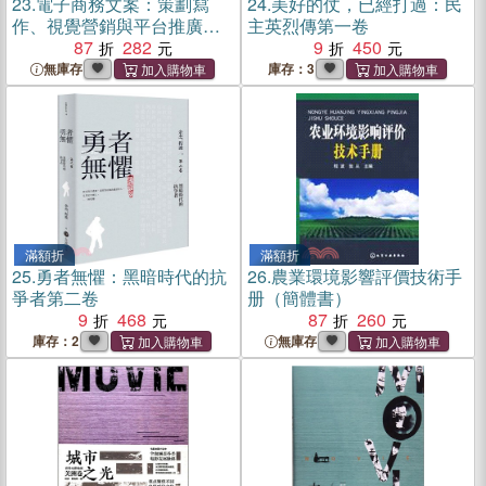
23.
電子商務文案：策劃寫
24.
美好的仗，已經打過：民
作、視覺營銷與平台推廣
主英烈傳第一卷
(AIGC版‧微課版‧第2版)（簡
87
282
9
450
體書）
無庫存
庫存：3
滿額折
滿額折
25.
勇者無懼：黑暗時代的抗
26.
農業環境影響評價技術手
爭者第二卷
册（簡體書）
9
468
87
260
庫存：2
無庫存