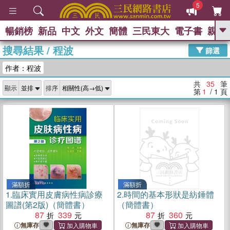
5
暢銷榜
新品
中文
外文
簡體
三民東大
電子書
親子
GO
搜尋結果
/
程波
篩選
熱搜：
作者：程波
共
35
筆
顯示
排序
第
1
/ 1
頁
滿額折
滿額折
1.
臨床實用皮膚病性病診療
2.
時間的基本形狀是紡錘體
圖譜(第2版)（簡體書）
（簡體書）
87
339
87
360
無庫存
無庫存