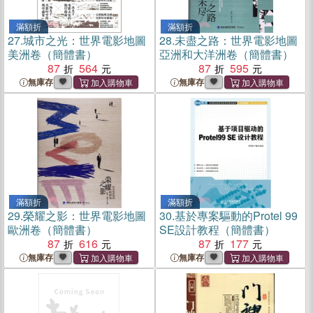
滿額折
滿額折
27.
城市之光：世界電影地圖
28.
未盡之路：世界電影地圖
美洲卷（簡體書）
亞洲和大洋洲卷（簡體書）
87
564
87
595
無庫存
無庫存
滿額折
滿額折
29.
榮耀之影：世界電影地圖
30.
基於專案驅動的Protel 99
歐洲卷（簡體書）
SE設計教程（簡體書）
87
616
87
177
無庫存
無庫存