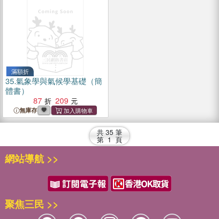
滿額折
35.
氣象學與氣候學基礎（簡
體書）
87
209
無庫存
共
35
筆
第
1
頁
網站導航 >>
聚焦三民 >>