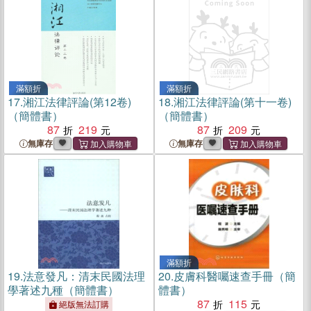
滿額折
滿額折
17.
湘江法律評論(第12卷)
18.
湘江法律評論(第十一卷)
（簡體書）
（簡體書）
87
219
87
209
無庫存
無庫存
滿額折
19.
法意發凡：清末民國法理
20.
皮膚科醫囑速查手冊（簡
學著述九種（簡體書）
體書）
87
115
絕版無法訂購