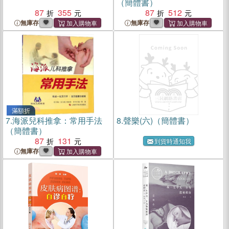
（簡體書）
87
355
87
512
無庫存
無庫存
滿額折
7.
海派兒科推拿：常用手法
8.
聲樂(六)（簡體書）
（簡體書）
87
131
到貨時通知我
無庫存