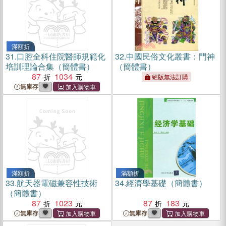
滿額折
31.
口腔全科住院醫師規範化
32.
中國民俗文化叢書：門神
培訓理論合集（簡體書）
（簡體書）
87
1034
絕版無法訂購
無庫存
滿額折
滿額折
33.
航天器電磁兼容性技術
34.
經濟學基礎（簡體書）
（簡體書）
87
1023
87
183
無庫存
無庫存