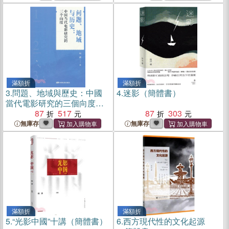
滿額折
滿額折
3.
問題、地域與歷史：中國
4.
迷影（簡體書）
當代電影研究的三個向度
（簡體書）
87
517
87
303
無庫存
無庫存
滿額折
滿額折
5.
“光影中國”十講（簡體書）
6.
西方現代性的文化起源