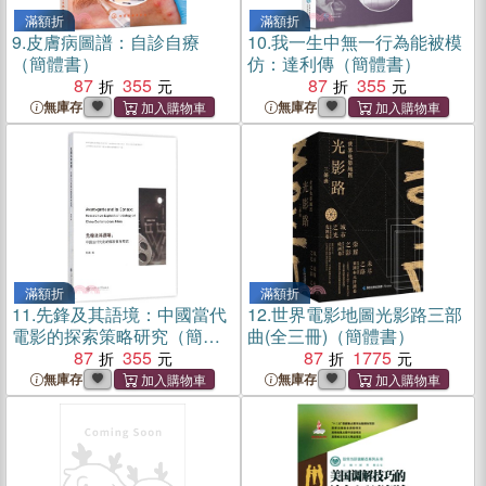
滿額折
滿額折
9.
皮膚病圖譜：自診自療
10.
我一生中無一行為能被模
（簡體書）
仿：達利傳（簡體書）
87
355
87
355
無庫存
無庫存
滿額折
滿額折
11.
先鋒及其語境：中國當代
12.
世界電影地圖光影路三部
電影的探索策略研究（簡體
曲(全三冊)（簡體書）
書）
87
355
87
1775
無庫存
無庫存