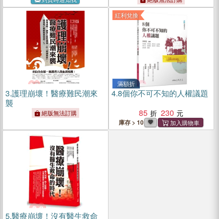
紅利兌換
滿額折
3.
護理崩壞！醫療難民潮來
4.
8個你不可不知的人權議題
襲
85
230
絕版無法訂購
庫存 > 10
5.
醫療崩壞！沒有醫生救命