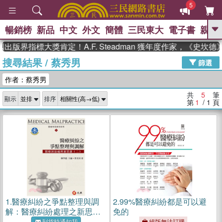
5
暢銷榜
新品
中文
外文
簡體
三民東大
電子書
親子
GO
出版界指標大獎肯定！A.F. Steadman 獲年度作家，《史坎
搜尋結果
/
蔡秀男
、
熱搜：
東野圭吾
高希均教授回憶錄
篩選
、
、
、
The Odyssey
父親節
如果歷
作者：蔡秀男
、
、
史是一群喵
暑期推薦
國際布克
、
、
獎 臺灣漫遊錄
方念華
台灣的李
共
5
筆
顯示
排序
、
、
登輝時代
數學女孩：黎曼猜想
第
1
/ 1
頁
偉大的迷走神經
1.
醫療糾紛之爭點整理與調
2.
99%醫療糾紛都是可以避
解：醫療糾紛處理之新思維
免的
（二）
到貨時通知我
絕版無法訂購