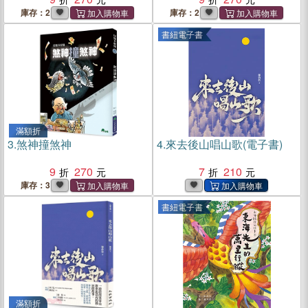
庫存：2
庫存：2
書紐電子書
滿額折
3.
煞神撞煞神
4.
來去後山唱山歌(電子書)
9
270
7
210
庫存：3
書紐電子書
滿額折