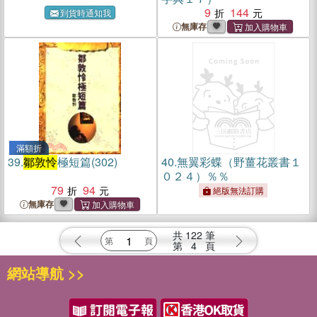
9
144
到貨時通知我
無庫存
滿額折
39.
鄒敦怜
極短篇(302)
40.
無翼彩蝶（野薑花叢書１
０２４）％％
79
94
絕版無法訂購
無庫存
共
122
筆
第
4
頁
網站導航 >>