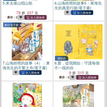
5.
來去後山唱山歌
6.
山海經裡的故事5：東海先
生的萬里行蹤(電子書)
79
237
庫存：2
書紐電子書
滿額折
7.
山海經裡的故事（4）：東
8.
愛，從我開始：守護每個
海先生的不繫之舟(電子書)
不一樣的你
9
315
庫存：2