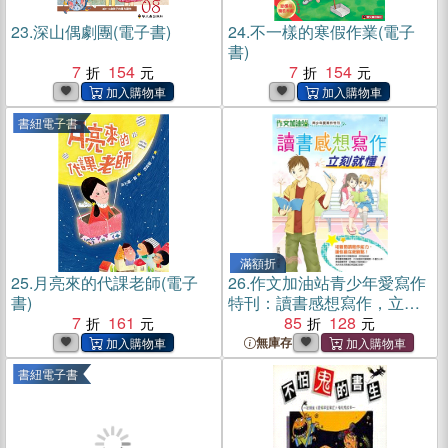
23.
深山偶劇團(電子書)
24.
不一樣的寒假作業(電子
書)
7
154
7
154
書紐電子書
滿額折
25.
月亮來的代課老師(電子
26.
作文加油站青少年愛寫作
書)
特刊：讀書感想寫作，立刻
7
161
就懂！
85
128
無庫存
書紐電子書