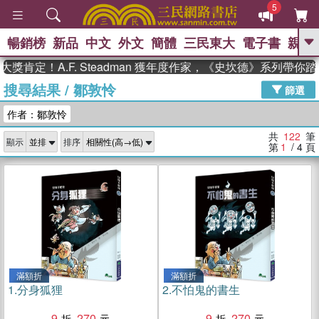
5
暢銷榜
新品
中文
外文
簡體
三民東大
電子書
親子
GO
！A.F. Steadman 獲年度作家，《史坎德》系列帶你踏上熱
搜尋結果
/
鄒敦怜
、
、
熱搜：
東野圭吾
The Odyssey
篩選
、
、
父親節
如果歷史是一群喵
暑期
作者：鄒敦怜
、
、
推薦
國際布克獎 臺灣漫遊錄
方
、
、
念華
台灣的李登輝時代
數學女
共
122
筆
顯示
排序
、
孩：黎曼猜想
偉大的迷走神經
第
1
/ 4
頁
滿額折
滿額折
1.
分身狐狸
2.
不怕鬼的書生
9
270
9
270