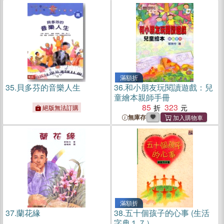
滿額折
35.
貝多芬的音樂人生
36.
和小朋友玩閱讀遊戲：兒
童繪本親師手冊
85
323
絕版無法訂購
無庫存
滿額折
37.
蘭花緣
38.
五十個孩子的心事 (生活
字典１７）