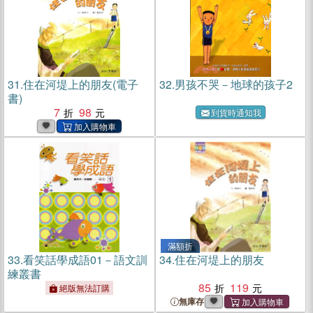
31.
住在河堤上的朋友(電子
32.
男孩不哭－地球的孩子2
書)
7
98
到貨時通知我
滿額折
33.
看笑話學成語01－語文訓
34.
住在河堤上的朋友
練叢書
85
119
絕版無法訂購
無庫存