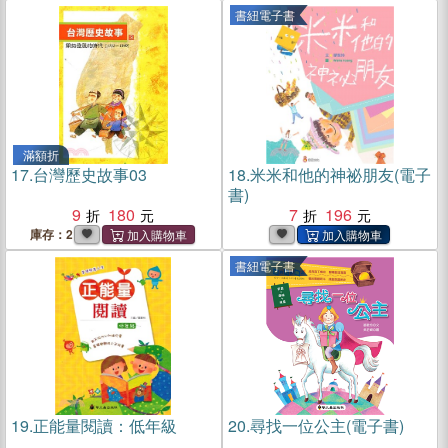
書紐電子書
滿額折
17.
台灣歷史故事03
18.
米米和他的神祕朋友(電子
書)
9
180
7
196
庫存：2
書紐電子書
19.
正能量閱讀：低年級
20.
尋找一位公主(電子書)