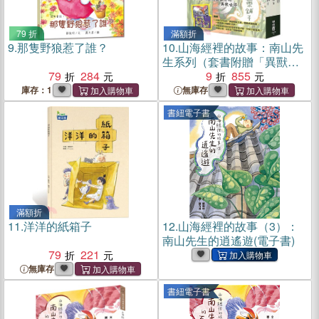
79 折
滿額折
9.
那隻野狼惹了誰？
10.
山海經裡的故事：南山先
生系列（套書附贈「異獸探
79
284
險之旅」雙面桌遊海報）
9
855
（共三冊）
庫存：1
無庫存
書紐電子書
滿額折
11.
洋洋的紙箱子
12.
山海經裡的故事（3）：
南山先生的逍遙遊(電子書)
79
221
無庫存
書紐電子書