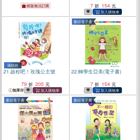
7
154
絕版無法訂購
書紐電子書
滿額折
21.
啟程吧！玫瑰公主號
22.
轉學生亞美(電子書)
79
205
7
154
無庫存
書紐電子書
書紐電子書