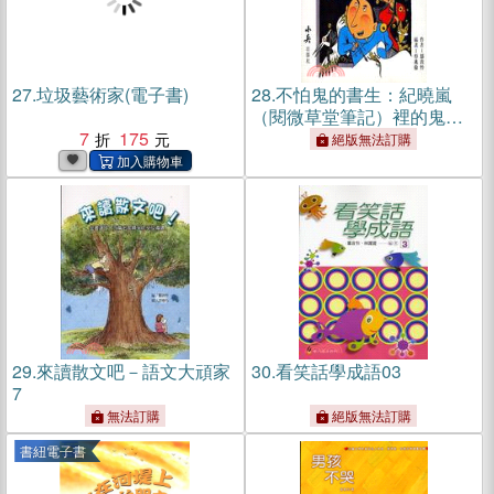
27.
垃圾藝術家(電子書)
28.
不怕鬼的書生：紀曉嵐
（閱微草堂筆記）裡的鬼故
7
175
事
絕版無法訂購
29.
來讀散文吧－語文大頑家
30.
看笑話學成語03
7
無法訂購
絕版無法訂購
書紐電子書