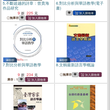
5.
不斷超越的詩章：曾貴海
6.
對比分析與華語教學(電子
作品研究
書)
9
225
無庫存
滿額折
滿額折
7.
對比分析與華語教學
8.
文鶴最新語言學概論
9
234
無庫存
庫存：1