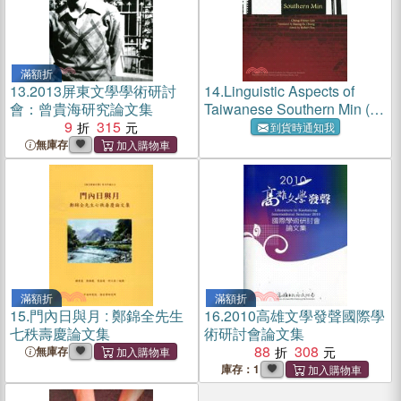
滿額折
13.
2013屏東文學學術研討
14.
Linguistic Aspects of
會：曾貴海研究論文集
Taiwanese Southern Min (臺
9
315
灣閩南語概論-英文版)
到貨時通知我
無庫存
滿額折
滿額折
15.
門內日與月 : 鄭錦全先生
16.
2010高雄文學發聲國際學
七秩壽慶論文集
術研討會論文集
88
308
無庫存
庫存：1