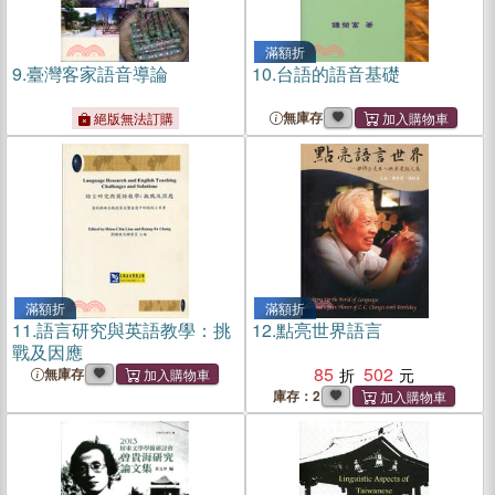
滿額折
9.
臺灣客家語音導論
10.
台語的語音基礎
無庫存
絕版無法訂購
滿額折
滿額折
11.
語言研究與英語教學：挑
12.
點亮世界語言
戰及因應
85
502
無庫存
庫存：2