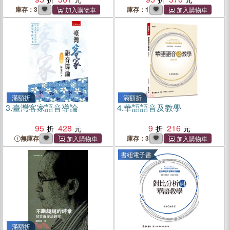
庫存：3
庫存：1
滿額折
滿額折
3.
臺灣客家語音導論
4.
華語語音及教學
95
428
9
216
無庫存
庫存：3
書紐電子書
滿額折