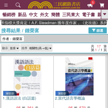
5
暢銷榜
新品
中文
外文
簡體
三民東大
電子書
親子
GO
標大獎肯定！A.F. Steadman 獲年度作家，《史坎德》系列
搜尋結果
/
鍾榮富
、
熱搜：
東野圭吾
高希均教授回憶錄
篩選
、
、
、
The Odyssey
父親節
如果歷
作者：鍾榮富
、
、
史是一群喵
暑期推薦
國際布克
、
、
獎 臺灣漫遊錄
方念華
台灣的李
共
17
筆
顯示
排序
、
、
登輝時代
數學女孩：黎曼猜想
第
1
/ 1
頁
偉大的迷走神經
滿額折
滿額折
1.
漢語語法 (白話篇)
2.
當代語言學概論
95
361
95
570