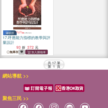
滿額折
17.
呼應能力指標的教學與評
量設計
93
372
無庫存
共
17
筆
第
1
頁
網站導航 >>
聚焦三民 >>