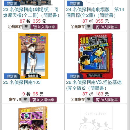
滿額折
滿額折
23.
名偵探柯南(劇場版)：引
24.
名偵探柯南劇場版：第14
爆摩天樓(全二冊)（簡體書）
個目標(全2冊)（簡體書）
87
355
87
355
無庫存
無庫存
滿額折
滿額折
25.
名偵探柯南103
26.
名偵探柯南VS.怪盜基德
(完全版)2（簡體書）
9
95
87
183
庫存：9
無庫存