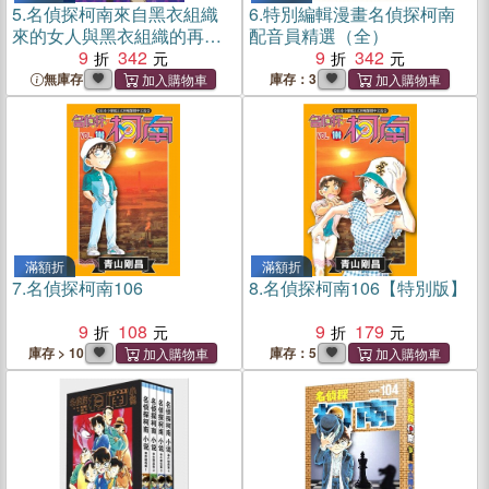
5.
名偵探柯南來自黑衣組織
6.
特別編輯漫畫名偵探柯南
來的女人與黑衣組織的再會
配音員精選（全）
（全）
9
342
9
342
無庫存
庫存：3
滿額折
滿額折
7.
名偵探柯南106
8.
名偵探柯南106【特別版】
9
108
9
179
庫存 > 10
庫存：5