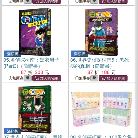
無庫存
無庫存
滿額折
滿額折
35.
名偵探柯南：黑衣男子
36.
世界史偵探柯南5：黑死
(Part3)（簡體書）
病的真相（簡體書）
87
208
87
188
無庫存
無庫存
滿額折
37.
世界史偵探柯南6：開膛
38.
名偵探柯南 ： 100卷合集