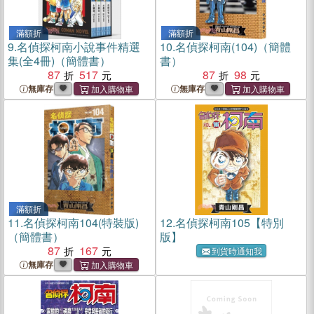
滿額折
滿額折
9.
名偵探柯南小說事件精選
10.
名偵探柯南(104)（簡體
集(全4冊)（簡體書）
書）
87
517
87
98
無庫存
無庫存
滿額折
11.
名偵探柯南104(特裝版)
12.
名偵探柯南105【特別
（簡體書）
版】
87
167
到貨時通知我
無庫存