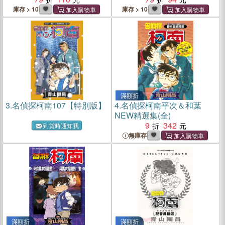
庫存 > 10
庫存 > 10
滿額折
3.
名偵探柯南107【特別版】
4.
名偵探柯南平次＆和葉
NEW精選集(全)
9
342
到貨時通知我
無庫存
滿額折
滿額折