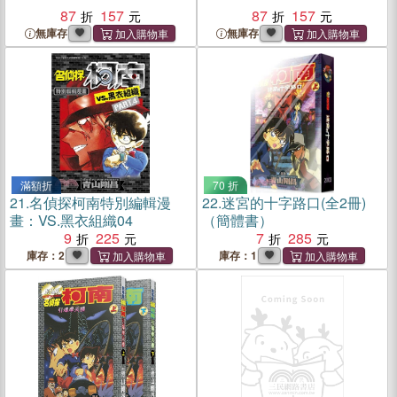
87
157
87
157
無庫存
無庫存
滿額折
70 折
21.
名偵探柯南特別編輯漫
22.
迷宮的十字路口(全2冊)
畫：VS.黑衣組織04
（簡體書）
9
225
7
285
庫存：2
庫存：1