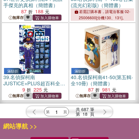
手傑克的真相（簡體書）
(流光幻彩版)（簡體書）
87
188
若需訂購本書，請電洽客服 02-
無庫存
25006600[分機130、131]。
滿額折
滿額折
39.
名偵探柯南
40.
名偵探柯南41-50(第五輯‧
JUSTICE+PLUS超百科全書
全10冊)（簡體書）
（全）
9
225
87
981
無庫存
無庫存
共
687
筆
第
18
頁
網站導航 >>