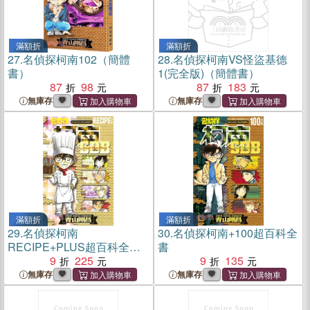
滿額折
滿額折
27.
名偵探柯南102（簡體
28.
名偵探柯南VS怪盜基德
書）
1(完全版)（簡體書）
87
98
87
183
無庫存
無庫存
滿額折
滿額折
29.
名偵探柯南
30.
名偵探柯南+100超百科全
RECIPE+PLUS超百科全書
書
（全）
9
225
9
135
無庫存
無庫存