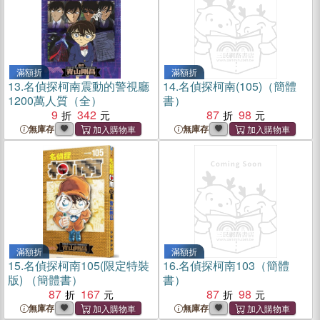
滿額折
滿額折
13.
名偵探柯南震動的警視廳
14.
名偵探柯南(105)（簡體
1200萬人質（全）
書）
9
342
87
98
無庫存
無庫存
滿額折
滿額折
15.
名偵探柯南105(限定特裝
16.
名偵探柯南103（簡體
版) （簡體書）
書）
87
167
87
98
無庫存
無庫存