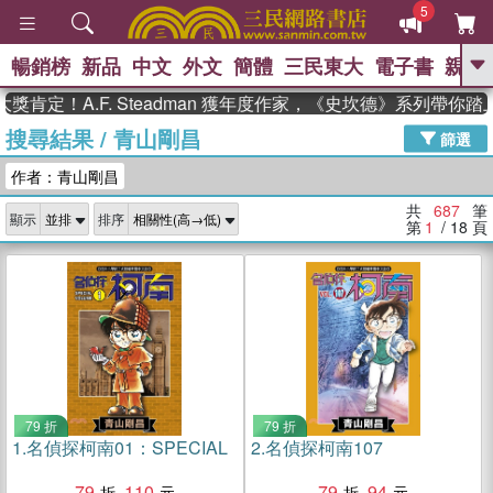
5
暢銷榜
新品
中文
外文
簡體
三民東大
電子書
親子
GO
A.F. Steadman 獲年度作家，《史坎德》系列帶你踏上熱
搜尋結果
/
青山剛昌
、
熱搜：
東野圭吾
高希均教授回憶錄
篩選
、
、
、
The Odyssey
父親節
如果歷
作者：青山剛昌
、
、
史是一群喵
暑期推薦
國際布克
、
、
獎 臺灣漫遊錄
方念華
台灣的李
共
687
筆
顯示
排序
、
、
登輝時代
數學女孩：黎曼猜想
第
1
/ 18
頁
偉大的迷走神經
79 折
79 折
1.
名偵探柯南01：SPECIAL
2.
名偵探柯南107
79
110
79
94