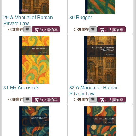
29.
A Manual of Roman
30.
Rugger
Private Law
無庫存
無庫存
31.
My Ancestors
32.
A Manual of Roman
Private Law
無庫存
無庫存