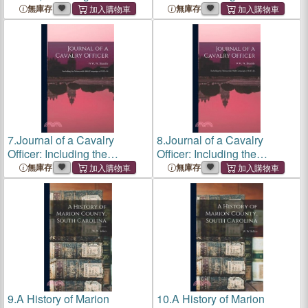
Memorable Sikh Campaign
Memorable Sikh Campaign
無庫存
無庫存
Of 1845-1846
Of 1845-1846
7.
Journal of a Cavalry
8.
Journal of a Cavalry
Officer: Including the
Officer: Including the
Memorable Sikh Campaign
Memorable Sikh Campaign
無庫存
無庫存
of 1845-46
of 1845-46
9.
A History of Marion
10.
A History of Marion