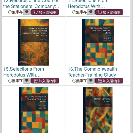
13.
Records of the Court of
14.
Selections From
the Stationers' Company:
Herodotus With
1576 to 1602 From Register
Introductions, Notes, and a
無庫存
無庫存
B
Map
15.
Selections From
16.
The Commonwealth
Herodotus With
Teacher-Training Study
Introductions, Notes, and a
無庫存
無庫存
Map