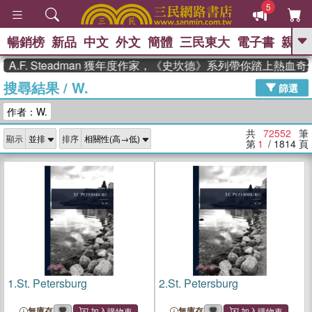
5
暢銷榜
新品
中文
外文
簡體
三民東大
電子書
親子
GO
 Steadman 獲年度作家，《史坎德》系列帶你踏上熱血奇幻旅程
搜尋結果
/
W.
、
熱搜：
東野圭吾
高希均教授回憶錄
篩選
、
、
、
The Odyssey
父親節
如果歷
作者：W.
、
、
史是一群喵
暑期推薦
國際布克
、
、
獎 臺灣漫遊錄
方念華
台灣的李
共
72552
筆
顯示
排序
、
、
登輝時代
數學女孩：黎曼猜想
第
1
/ 1814
頁
偉大的迷走神經
1.
St. Petersburg
2.
St. Petersburg
無庫存
無庫存