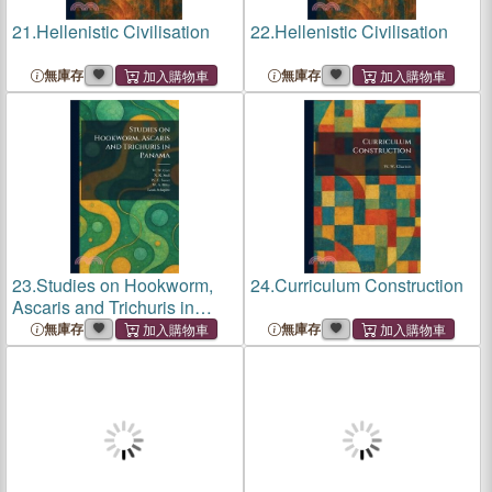
21.
Hellenistic Civilisation
22.
Hellenistic Civilisation
無庫存
無庫存
23.
Studies on Hookworm,
24.
Curriculum Construction
Ascaris and Trichuris in
Panama
無庫存
無庫存