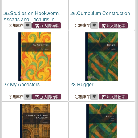
25.
Studies on Hookworm,
26.
Curriculum Construction
Ascaris and Trichuris in
Panama
無庫存
無庫存
27.
My Ancestors
28.
Rugger
無庫存
無庫存