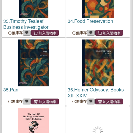
33.
Timothy Tealeaf:
34.
Food Preservation
Business Investigator
無庫存
無庫存
35.
Pan
36.
Homer Odyssey: Books
XIII-XXIV
無庫存
無庫存