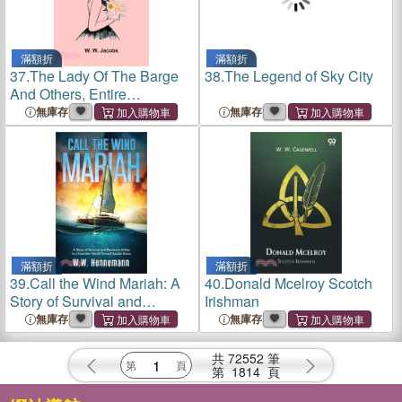
滿額折
滿額折
37.
The Lady Of The Barge
38.
The Legend of Sky City
And Others, Entire
Collection
無庫存
無庫存
滿額折
滿額折
39.
Call the Wind Mariah: A
40.
Donald Mcelroy Scotch
Story of Survival and
Irishman
Romance at Sea in a
無庫存
無庫存
Futuristic World Turned
Upside Down
共
72552
筆
第
1814
頁