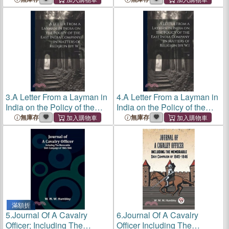
3.
A Letter From a Layman in
4.
A Letter From a Layman in
India on the Policy of the
India on the Policy of the
East India Company in
East India Company in
無庫存
無庫存
Matters of Religion [by
W.
]
Matters of Religion [by
W.
]
滿額折
5.
Journal Of A Cavalry
6.
Journal Of A Cavalry
Officer; Including The
Officer Including The