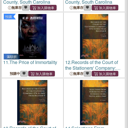
County, South Carolina
County, South Carolina
無庫存
無庫存
預購
滿額折
11.
The Price of Immortality
12.
Records of the Court of
the Stationers' Company:
1576 to 1602 From Register
預購中
無庫存
B