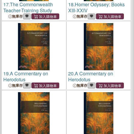
17.
The Commonwealth
18.
Homer Odyssey: Books
Teacher-Training Study
XIII-XXIV
無庫存
無庫存
19.
A Commentary on
20.
A Commentary on
Herodotus
Herodotus
無庫存
無庫存