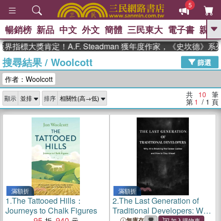
5
暢銷榜
新品
中文
外文
簡體
三民東大
電子書
親子
GO
指標大獎肯定！A.F. Steadman 獲年度作家，《史坎德》系
搜尋結果
/
Woolcott
、
、
熱搜：
東野圭吾
The Odyssey
篩選
、
、
父親節
如果歷史是一群喵
暑期
作者：Woolcott
、
、
推薦
國際布克獎 臺灣漫遊錄
方
、
、
念華
台灣的李登輝時代
數學女
共
10
筆
顯示
排序
、
孩：黎曼猜想
偉大的迷走神經
第
1
/ 1
頁
滿額折
滿額折
1.
The Tattooed Hills：
2.
The Last Generation of
Journeys to Chalk Figures
Traditional Developers: Why
95
940
AI Is Breaking the Career
無庫存