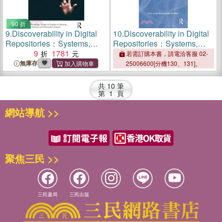
90 折
9.
Discoverability in Digital
10.
Discoverability in Digital
Repositories：Systems,
Repositories：Systems,
Perspectives, and User
9
1781
Perspectives, and User
若需訂購本書，請電洽客服 02-
Studies
Studies
無庫存
25006600[分機130、131]。
共
10
筆
第
1
頁
網站導航 >>
聚焦三民 >>
三民書局
三民出版