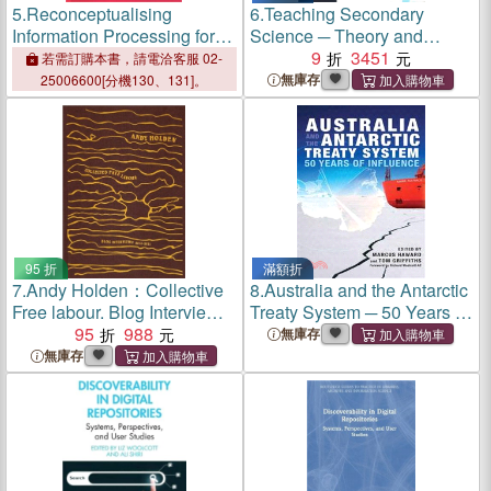
5.
Reconceptualising
6.
Teaching Secondary
Information Processing for
Science ─ Theory and
Education
Practice
9
3451
若需訂購本書，請電洽客服 02-
無庫存
25006600[分機130、131]。
95 折
滿額折
7.
Andy Holden：Collective
8.
Australia and the Antarctic
Free labour. Blog Interviews
Treaty System ─ 50 Years of
2010 - 2020
95
988
Influence
無庫存
無庫存