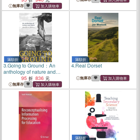
Ladder and How to Stay
無庫存
Ahead
滿額折
滿額折
3.
Going to Ground：An
4.
Real Dorset
anthology of nature and
place
95
836
無庫存
無庫存
滿額折