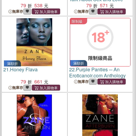
79
538
79
571
無庫存
無庫存
限制級
滿額折
滿額折
21.
Honey Flava
22.
Purple Panties ─ An
Eroticanoir.com Anthology
79
661
無庫存
無庫存