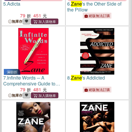
5.
Adicta
6.
Zane
's the Other Side of
the Pillow
79
451
絕版無法訂購
無庫存
滿額折
7.
Infinite Words ─ A
8.
Zane
's Addicted
Comprehensive Guide to
Writing and Publishing
79
481
絕版無法訂購
無庫存