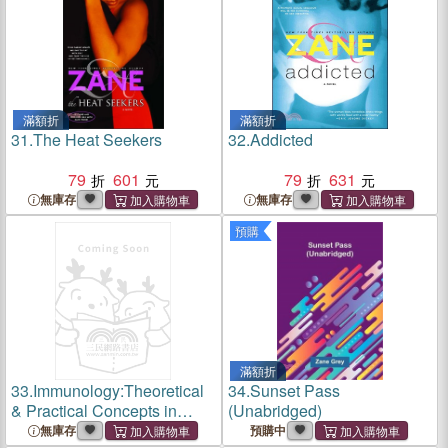
滿額折
滿額折
31.
The Heat Seekers
32.
Addicted
79
601
79
631
無庫存
無庫存
預購
滿額折
33.
Immunology:Theoretical
34.
Sunset Pass
& Practical Concepts in
(Unabridged)
Laboratory Medicine 2001
無庫存
預購中