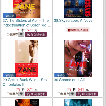
滿額折
27.
The Sisters of Apf ─ The
28.
Skyscraper: A Novel
Indoctrination of Soror Ride
Dick
79
571
絕版無法訂購
無庫存
滿額折
滿額折
29.
Gettin' Buck Wild ─ Sex
30.
Shame on It All
Chronicles II
79
571
79
541
無庫存
無庫存