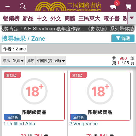
5
暢銷榜
新品
中文
外文
簡體
三民東大
電子書
親子
GO
A.F. Steadman 獲年度作家，《史坎德》系列帶你踏上熱
搜尋結果
/
Zane
、
熱搜：
東野圭吾
高希均教授回憶錄
篩選
、
、
、
The Odyssey
父親節
如果歷
作者：Zane
、
、
史是一群喵
暑期推薦
國際布克
、
、
獎 臺灣漫遊錄
方念華
台灣的李
共
980
筆
顯示
排序
、
、
登輝時代
數學女孩：黎曼猜想
第
1
/ 25
頁
偉大的迷走神經
限制級
限制級
滿額折
滿額折
1.
Untitled Atria
2.
Vengeance
79
751
79
541