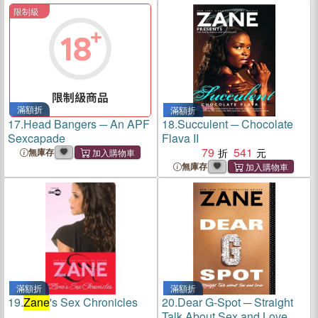
限制級
滿額折
滿額折
17.
Head Bangers ─ An APF
18.
Succulent ─ Chocolate
Sexcapade
Flava II
79
541
無庫存
無庫存
滿額折
滿額折
19.
Zane
's Sex Chronicles
20.
Dear G-Spot ─ Straight
Talk About Sex and Love