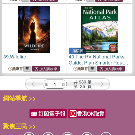
滿額折
39.
Wildfire
40.
The RV National Parks
Guide: Plan Smarter Routes,
Avoid Costly RV Mistakes,
無庫存
無庫存
and Explore All 63 U.S.
National Parks Without
共
980
筆
Stress - With Clear, Easy-t
第
25
頁
網站導航 >>
聚焦三民 >>