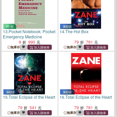
90 折
滿額折
13.
Pocket Notebook: Pocket
14.
The Hot Box
Emergency Medicine
9
990
79
781
無庫存
無庫存
滿額折
滿額折
15.
Total Eclipse of the Heart
16.
Total Eclipse of the Heart
79
541
79
781
無庫存
無庫存