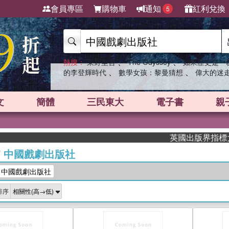
會員專區
購物車
通知
紅利兌換
5
、
、
熱搜：
東野圭吾
The Odyssey
如果歷史是一
、
、
的李登輝時代
數學女孩：黎曼猜想
偉大的迷
文
簡體
三民東大
電子書
親
英國出版界指標大獎肯定！
/
中國戲劇出版社
：中國戲劇出版社
排序