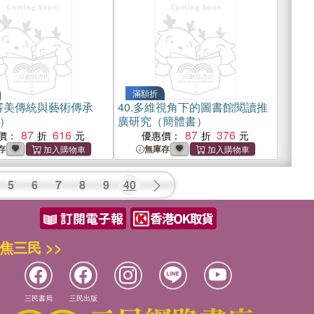
滿額折
審美傳統與藝術傳承
40.
多維視角下的圖書館閱讀推
）
廣研究（簡體書）
87
616
87
376
價：
優惠價：
存
無庫存
5
6
7
8
9
40
焦三民 >>
三民書局
三民出版