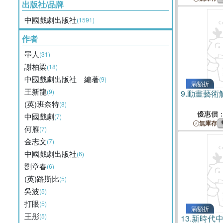
出版社/品牌
中國戲劇出版社
(1591)
作者
墨人
(31)
謝柏梁
(18)
中國戲劇出版社 編著
(9)
滿額折
王新龍
(9)
9.
動畫藝術
(英)班奈特
(8)
優惠價
中國戲劇
(7)
無庫存
何雁
(7)
金志文
(7)
中國戲劇出版社
(6)
劉章春
(6)
(英)路斯比
(5)
吳波
(5)
打眼
(5)
滿額折
王彤
(5)
13.
新時代