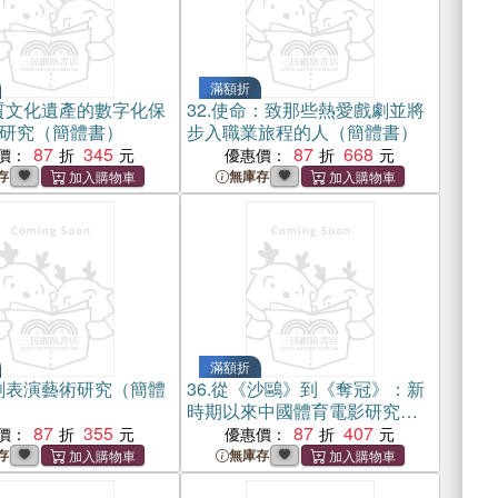
滿額折
質文化遺產的數字化保
32.
使命：致那些熱愛戲劇並將
研究（簡體書）
步入職業旅程的人（簡體書）
87
345
87
668
價：
優惠價：
存
無庫存
滿額折
劇表演藝術研究（簡體
36.
從《沙鷗》到《奪冠》：新
時期以來中國體育電影研究
87
355
（簡體書）
87
407
價：
優惠價：
存
無庫存