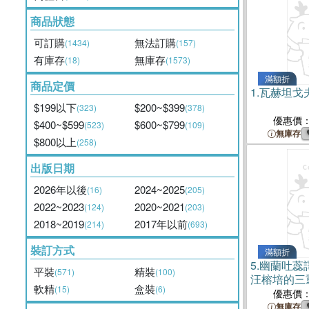
商品狀態
可訂購
無法訂購
(1434)
(157)
有庫存
無庫存
(18)
(1573)
滿額折
商品定價
1.
瓦赫坦戈
$199以下
$200~$399
(323)
(378)
優惠價
$400~$599
$600~$799
(523)
(109)
無庫存
$800以上
(258)
出版日期
2026年以後
2024~2025
(16)
(205)
2022~2023
2020~2021
(124)
(203)
2018~2019
2017年以前
(214)
(693)
裝訂方式
滿額折
5.
幽蘭吐蕊
平裝
精裝
(571)
(100)
汪榕培的三
軟精
盒裝
(15)
(6)
書）
優惠價
無庫存