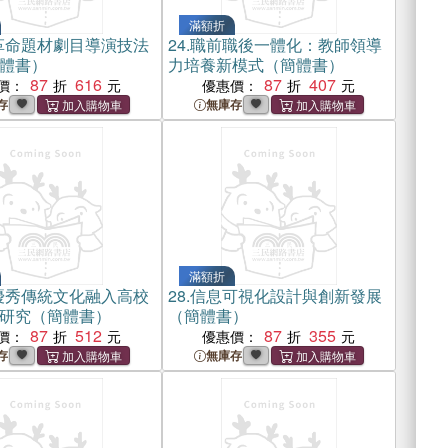
滿額折
革命題材劇目導演技法
24.
職前職後一體化：教師領導
體書）
力培養新模式（簡體書）
87
616
87
407
價：
優惠價：
存
無庫存
滿額折
優秀傳統文化融入高校
28.
信息可視化設計與創新發展
研究（簡體書）
（簡體書）
87
512
87
355
價：
優惠價：
存
無庫存