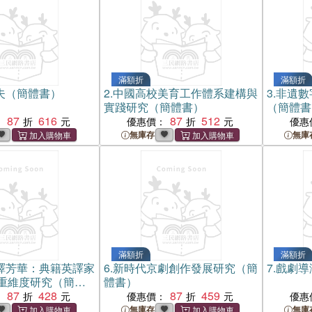
滿額折
滿額折
夫（簡體書）
2.
中國高校美育工作體系建構與
3.
非遺數
實踐研究（簡體書）
（簡體書
87
616
87
512
：
優惠價：
優惠
無庫存
無庫
滿額折
滿額折
譯芳華：典籍英譯家
6.
新時代京劇創作發展研究（簡
7.
戲劇導
重維度研究（簡體
體書）
87
428
87
459
：
優惠價：
優惠
無庫存
無庫