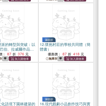
滿額折
樂派的轉型與突破：以
12.
懷抱村莊的學校共同體（簡
巴伯、拉威爾作品為
體書）
書）
87
376
87
418
價：
優惠價：
存
無庫存
滿額折
文化語境下園林建築的
16.
現代戲劇小品創作技巧與實