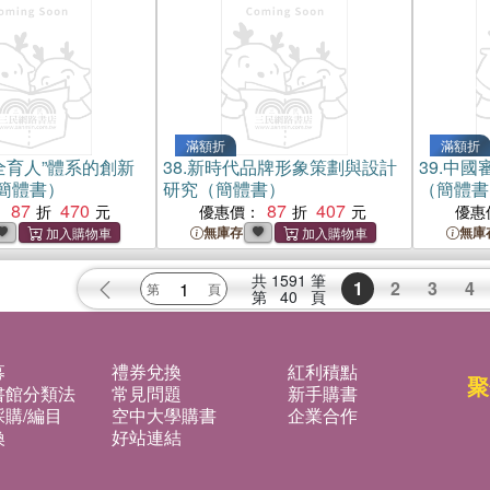
滿額折
滿額折
全育人”體系的創新
38.
新時代品牌形象策劃與設計
39.
中國
簡體書）
研究（簡體書）
（簡體書
87
470
87
407
：
優惠價：
優惠
無庫存
無庫
共
1591
筆
1
2
3
4
第
40
頁
募
禮券兌換
紅利積點
聚
書館分類法
常見問題
新手購書
購/編目
空中大學購書
企業合作
換
好站連結