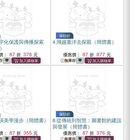
滿額折
字化保護與傳播探索
4.
飛越重洋去探親（簡體書）
）
87
376
87
877
價：
優惠價：
存
無庫存
滿額折
演美學漫步（簡體書）
8.
從傳統到智慧：圖書館的建設
與發展（簡體書）
87
355
87
376
價：
優惠價：
存
無庫存