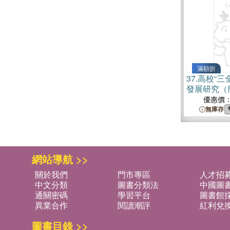
滿額折
37.
高校“三
發展研究（
優惠價
無庫存
網站導航 >>
關於我們
門市專區
人才招
中文分類
圖書分類法
中國圖
通關密碼
學習平台
圖書館採
異業合作
閱讀潮評
紅利兌
圖書目錄 >>