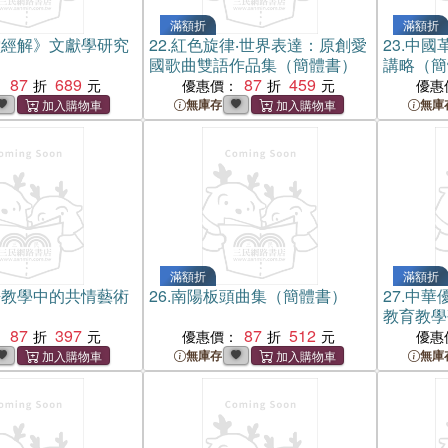
滿額折
滿額折
堂經解》文獻學研究
22.
紅色旋律‧世界表達：原創愛
23.
中國
國歌曲雙語作品集（簡體書）
講略（簡
87
689
87
459
：
優惠價：
優惠
無庫存
無庫
滿額折
滿額折
語教學中的共情藝術
26.
南陽板頭曲集（簡體書）
27.
中華
教育教學
87
397
87
512
：
優惠價：
優惠
無庫存
無庫