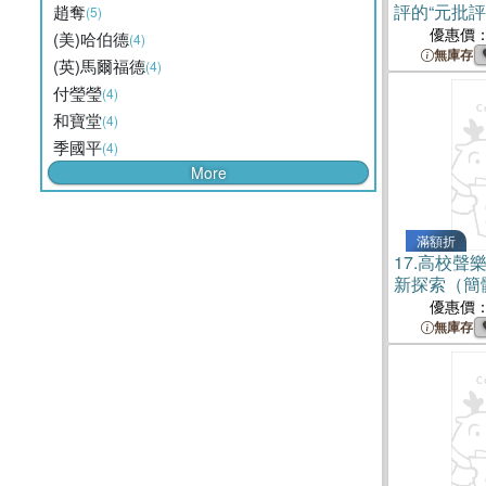
評的“元批評
趙奪
(5)
優惠價
(美)哈伯德
(4)
無庫存
(英)馬爾福德
(4)
付瑩瑩
(4)
和寶堂
(4)
季國平
(4)
More
滿額折
17.
高校聲
新探索（簡
優惠價
無庫存