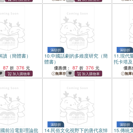
滿額折
滿額折
解讀（簡體書）
10.
中國話劇的多維度研究（簡
11.
現代
體書）
托卡塔及
87
376
87
376
例（簡體
：
優惠價：
優惠
無庫存
無庫
滿額折
滿額折
中國前沿電影理論批
14.
民俗文化視野下的唐代哀悼
15.
傳統