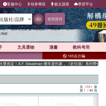
客服中心
領券專區
藝文講座
學習平台
進階搜尋
GO
、
、
、
群喵
國際布克獎 臺灣漫遊錄
方念華
台灣
走神經
子
文具選物
漫畫
教科考用
165反詐騙
A.F. Steadman 獲年度作家，《史坎德》系列帶你踏上熱血
共
1591
筆
第
1
/ 40
頁