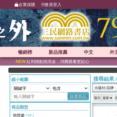
企業採購
會員登入
暢銷榜
新品
推薦
中文
外
NEW
紅利積點抵現金，消費購書更貼心
搜尋結果
縮小範圍
出版社/品牌
篩選商品
顯示
商品類型
簡體書
(1591)