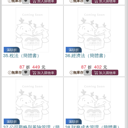
無庫存
無庫存
滿額折
滿額折
35.
稅法（簡體書）
36.
經濟法（簡體書）
87
449
87
402
無庫存
無庫存
滿額折
滿額折
37.
公司戰略與風險管理（簡
38.
財務成本管理（簡體書）