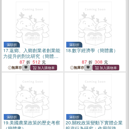
滿額折
滿額折
17.
返鄉、入鄉創業者創業能
18.
數字經濟學（簡體書）
力提升的對比研究（簡體
書）
87
512
87
308
無庫存
無庫存
滿額折
滿額折
19.
美國農業政策的歷史考察
20.
關稅政策變動下實體企業
（簡體書）
投資行為研究：作用與路徑