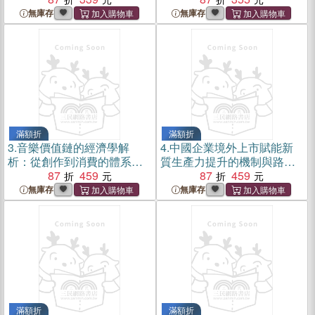
無庫存
無庫存
滿額折
滿額折
3.
音樂價值鏈的經濟學解
4.
中國企業境外上市賦能新
析：從創作到消費的體系建
質生產力提升的機制與路徑
構（簡體書）
87
459
研究（簡體書）
87
459
無庫存
無庫存
滿額折
滿額折