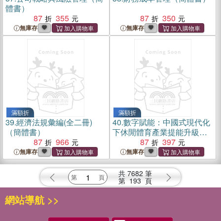
體書）
87
355
87
350
無庫存
無庫存
滿額折
滿額折
39.
經濟法規彙編(全二冊)
40.
數字賦能：中國式現代化
（簡體書）
下休閒體育產業提能升級研
87
966
究（簡體書）
87
397
無庫存
無庫存
共
7682
筆
第
193
頁
網站導航 >>