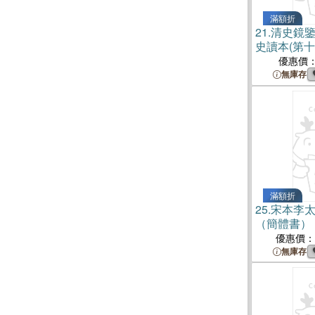
滿額折
21.
清史鏡
史讀本(第
優惠價
無庫存
滿額折
25.
宋本李太
（簡體書）
優惠價：
無庫存