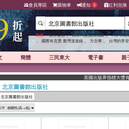
會員專區
購物車
通知
紅利兌換
5
、
、
熱搜：
東野圭吾
高希均教授回憶錄
The Odys
、
、
、
國際布克獎 臺灣漫遊錄
方念華
台灣的李登
文
簡體
三民東大
電子書
親
英國出版界指標大獎肯定！A.F
/
北京圖書館出版社
：北京圖書館出版社
排序