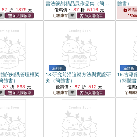
書法篆刻精品展作品集（簡體
體書）
87
1879
書）
87
5116
優惠價：
若需訂
無庫存
2500
滿額折
滿額折
新體的知識管理框架
18.
研究前沿追蹤方法與實證研
19.
古籍保
簡體書）
究（簡體書）
（簡體書
87
668
87
512
：
優惠價：
優惠
無庫存
無庫