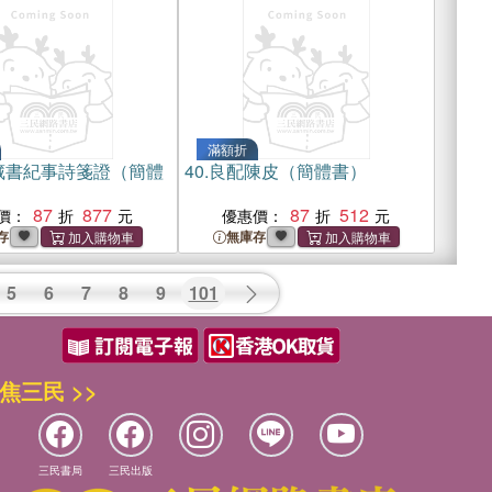
滿額折
藏書紀事詩箋證（簡體
40.
良配陳皮（簡體書）
87
877
87
512
價：
優惠價：
存
無庫存
5
6
7
8
9
101
焦三民 >>
三民書局
三民出版