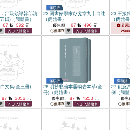
滿額折
鑒：部級領導幹部清
22.
圖書館學家彭斐章九十自述
23.
王振鐸
十五輯)（簡體書）
（簡體書）
（簡體書
87
392
87
496
：
優惠價：
若需訂
無庫存
2500
滿額折
滿額折
白文集(全三冊)
26.
明抄彩繪本履巉岩本草(全二
27.
創意
冊)（簡體書）
例（簡體
87
2036
87
1253
優惠價：
優惠
無庫存
無庫