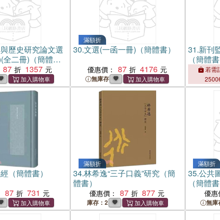
滿額折
案與歷史研究論文選
30.
文選(一函一冊)（簡體書）
31.
新刊監
24)(全二冊)（簡體
（簡體書
87
1357
87
4176
優惠價：
若需訂
無庫存
2500
滿額折
滿額折
海經（簡體書）
34.
林希逸“三子口義”研究（簡
35.
公共
體書）
（簡體書
87
731
87
877
：
優惠價：
優惠
庫存：2
無庫