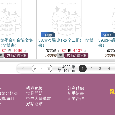
滿額折
滿額折
書館學會年會論文集
38.
古今醫史1-2(全二冊)（簡體
39.
續補
卷)（簡體書）
書）
書）
87
1096
87
4437
優惠價：
優惠
無庫存
無庫
共
4022
筆
1
2
3
4
第
101
頁
募
禮券兌換
紅利積點
聚
書館分類法
常見問題
新手購書
購/編目
空中大學購書
企業合作
換
好站連結