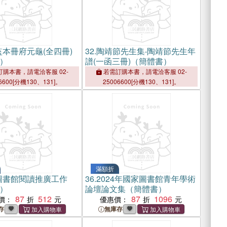
本冊府元龜(全四冊)
32.
陶靖節先生集‧陶靖節先生年
）
譜(一函三冊)（簡體書）
購本書，請電洽客服 02-
若需訂購本書，請電洽客服 02-
6600[分機130、131]。
25006600[分機130、131]。
滿額折
圖書館閱讀推廣工作
36.
2024年國家圖書館青年學術
）
論壇論文集（簡體書）
87
512
87
1096
價：
優惠價：
存
無庫存