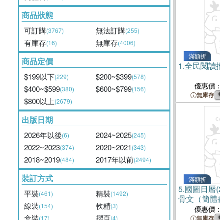
商品狀態
可訂購
無法訂購
(3767)
(255)
有庫存
無庫存
(16)
(4006)
滿額折
商品定價
1.
全民閱讀
$199以下
$200~$399
(229)
(578)
優惠價
$400~$599
$600~$799
(380)
(156)
無庫存
$800以上
(2679)
出版日期
2026年以後
2024~2025
(6)
(245)
2022~2023
2020~2021
(374)
(343)
2018~2019
2017年以前
(484)
(2494)
裝訂方式
滿額折
5.
國圖日曆(
平裝
精裝
(461)
(1492)
骨文（簡體
線裝
軟精
(154)
(3)
優惠價
盒裝
摺頁
(17)
(4)
無庫存