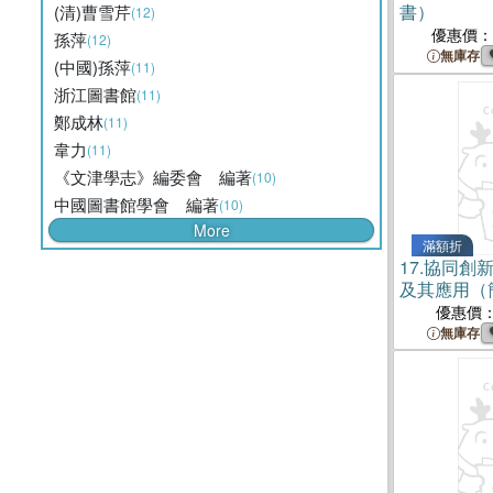
書）
(清)曹雪芹
(12)
優惠價：
孫萍
(12)
無庫存
(中國)孫萍
(11)
浙江圖書館
(11)
鄭成林
(11)
韋力
(11)
《文津學志》編委會 編著
(10)
中國圖書館學會 編著
(10)
More
滿額折
17.
協同創
及其應用（
優惠價
無庫存