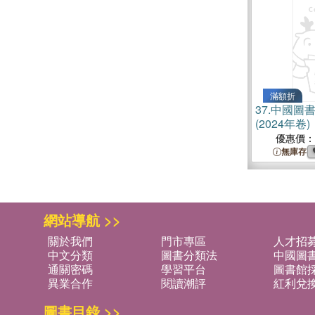
滿額折
37.
中國圖
(2024年
優惠價：
無庫存
網站導航 >>
關於我們
門市專區
人才招
中文分類
圖書分類法
中國圖
通關密碼
學習平台
圖書館採
異業合作
閱讀潮評
紅利兌
圖書目錄 >>