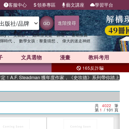
客服中心
領券專區
藝文講座
學習平台
進階搜尋
GO
、
、
、
sey
父親節
如果歷史是一群喵
暑期推薦
、
、
輝時代
數學女孩：黎曼猜想
偉大的迷走神經
子
文具選物
漫畫
教科考用
165反詐騙
. Steadman 獲年度作家，《史坎德》系列帶你踏上熱血奇幻旅
共
4022
筆
第
1
/ 101
頁