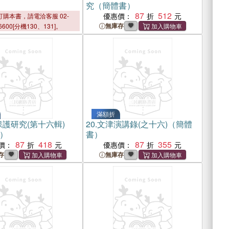
究（簡體書）
87
512
優惠價：
購本書，請電洽客服 02-
無庫存
6600[分機130、131]。
滿額折
護研究(第十六輯)
20.
文津演講錄(之十六)（簡體
）
書）
87
418
87
355
價：
優惠價：
存
無庫存