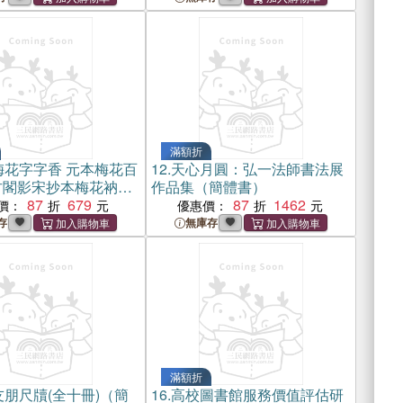
滿額折
梅花字字香 元本梅花百
12.
天心月圓：弘一法師書法展
古閣影宋抄本梅花衲
作品集（簡體書）
）
87
679
87
1462
價：
優惠價：
存
無庫存
滿額折
朋尺牘(全十冊)（簡
16.
高校圖書館服務價值評估研