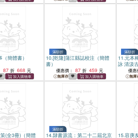
滿額折
滿額折
事（簡體書）
10.
[乾隆]蒲江縣誌校注（簡體
11.
元本
書）
詠 清汲
87
668
87
459
（簡體書
：
優惠價：
優惠
無庫存
無庫
滿額折
策(全3冊)（簡體
14.
隸書源流：第二十二屆北京
15.
容庚友