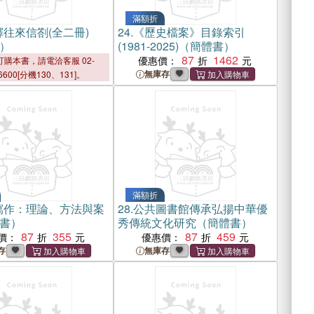
滿額折
往來信劄(全二冊)
24.
《歷史檔案》目錄索引
）
(1981-2025)（簡體書）
87
1462
優惠價：
購本書，請電洽客服 02-
無庫存
6600[分機130、131]。
滿額折
寫作：理論、方法與案
28.
公共圖書館傳承弘揚中華優
書）
秀傳統文化研究（簡體書）
87
355
87
459
價：
優惠價：
存
無庫存