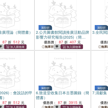
滿額折
滿額折
推廣理論（簡體書）
2.
公共圖書館閱讀推廣活動品牌
3.
全民閱
影響力研究報告(2025)（簡體
87
512
書）
87
407
：
優惠價：
優惠
無庫存
無庫
滿額折
滿額折
2026)：會說話的甲
6.
致道堂收集日本古墨圖錄（簡
7.
清獻集
書）
體書）
87
512
87
3915
：
優惠價：
優惠
無庫存
無庫