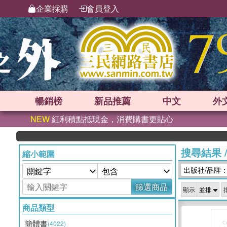
企業採購
會員登入
暢銷榜
新品
推薦
中文
外
NEW
紅利積點抵現金，消費購書更貼心
搜尋結果
縮小範圍
出版社/品牌
篩選商品
顯示
商品類型
簡體書
(4022)