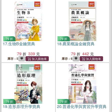
79 折
79 折
17.
生物B金鑰寶典
18.
農業概論金鑰寶典
79
339
79
442
庫存：5
庫存：6
79 折
79 折
19.
造形原理升學寶典
20.
普通化學與實習升學寶典