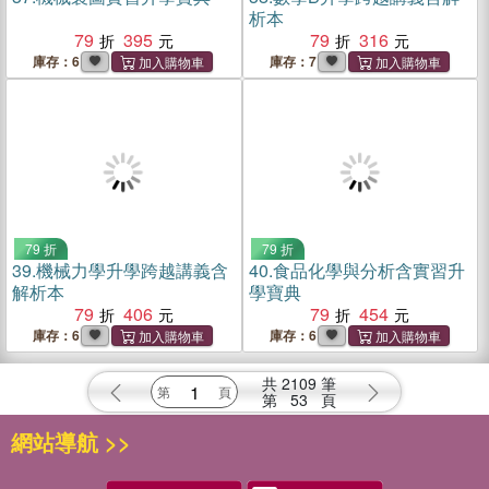
析本
79
395
79
316
庫存：6
庫存：7
79 折
79 折
39.
機械力學升學跨越講義含
40.
食品化學與分析含實習升
解析本
學寶典
79
406
79
454
庫存：6
庫存：6
共
2109
筆
第
53
頁
網站導航 >>