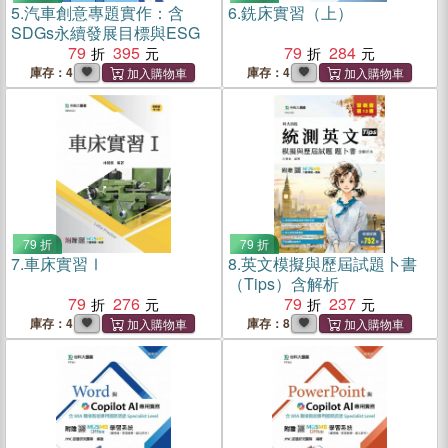
5.
汽車創意專題實作：含
6.
銑床實習（上）
SDGs永續發展目標與ESG
79
395
79
284
庫存：4
庫存：4
79 折
79 折
7.
車床實習Ⅰ
8.
英文模擬與歷屆試題卜書
（Tips）含解析
79
276
79
237
庫存：4
庫存：8