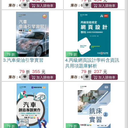
庫存：4
庫存：6
79 折
79 折
3.
汽車柴油引擎實習
4.
丙級網頁設計學科含資訊
共用項題庫解析
79
355
79
237
庫存：4
庫存：6
79 折
79 折