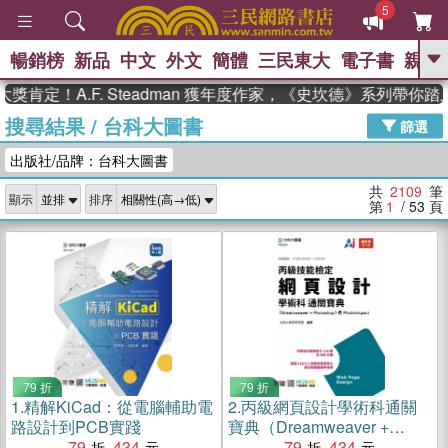
5
暢銷榜
新品
中文
外文
簡體
三民東大
電子書
親子
GO
A.F. Steadman 獲年度作家，《史坎德》系列帶你踏上熱血
搜尋結果
/
台科大圖書
、
熱搜：
東野圭吾
高希均教授回憶錄
篩選
、
、
、
The Odyssey
父親節
如果歷
出版社/品牌：台科大圖書
、
、
史是一群喵
暑期推薦
國際布克
、
、
獎 臺灣漫遊錄
方念華
台灣的李
共
2109
筆
顯示
排序
、
、
登輝時代
數學女孩：黎曼猜想
第
1
/ 53
頁
偉大的迷走神經
79 折
79 折
1.
精解KiCad：從電腦輔助電
2.
丙級網頁設計學術科通關
路設計到PCB實踐
寶典（Dreamweaver +
79
434
Photoshop）含PhotoImpact
79
434