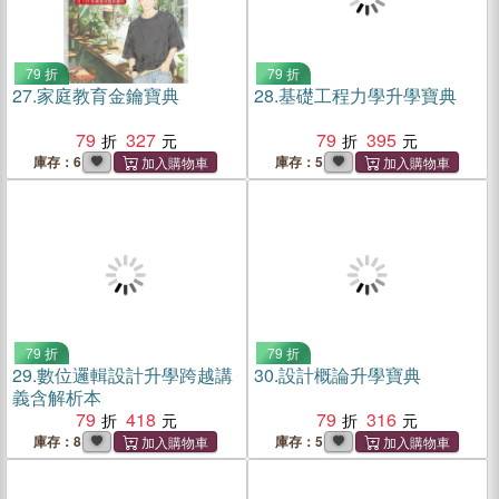
79 折
79 折
27.
家庭教育金鑰寶典
28.
基礎工程力學升學寶典
79
327
79
395
庫存：6
庫存：5
79 折
79 折
29.
數位邏輯設計升學跨越講
30.
設計概論升學寶典
義含解析本
79
418
79
316
庫存：8
庫存：5