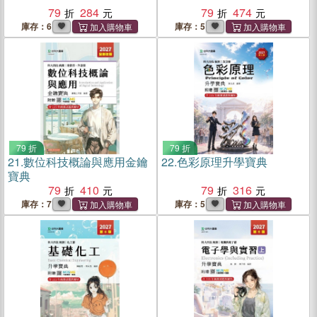
79
284
79
474
庫存：6
庫存：5
79 折
79 折
21.
數位科技概論與應用金鑰
22.
色彩原理升學寶典
寶典
79
410
79
316
庫存：7
庫存：5