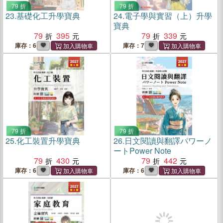
79 折
79 折
23.
基礎化工升學寶典
24.
電子學與實習（上）升學
寶典
79
395
79
339
庫存：6
庫存：7
79 折
79 折
25.
化工裝置升學寶典
26.
日文閱讀與翻譯パワーノ
ートPower Note
79
430
79
442
庫存：6
庫存：6