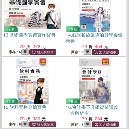
79 折
79 折
13.
基礎圖學實習實作寶典
14.
觀光餐旅業導論升學金鑰
寶典
79
272
79
454
庫存：6
庫存：6
79 折
79 折
15.
飲料實務金鑰寶典
16.
會計學下升學複習講義
（含解析本）
79
339
79
284
庫存：6
庫存：7