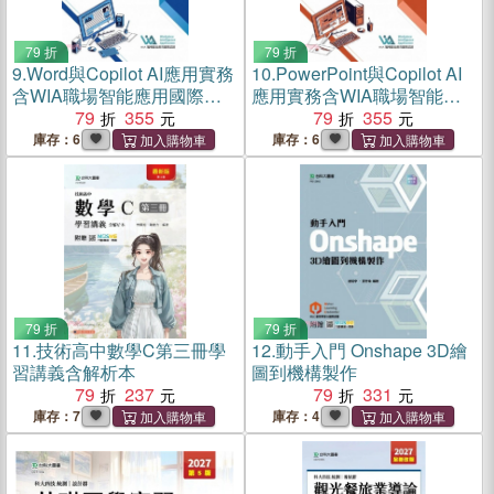
79 折
79 折
9.
Word與Copilot AI應用實務
10.
PowerPoint與Copilot AI
含WIA職場智能應用國際認
應用實務含WIA職場智能應
證Specialist Level【最新
79
355
用國際認證Specialist
79
355
版】
Level【最新版 】
庫存：6
庫存：6
79 折
79 折
11.
技術高中數學C第三冊學
12.
動手入門 Onshape 3D繪
習講義含解析本
圖到機構製作
79
237
79
331
庫存：7
庫存：4