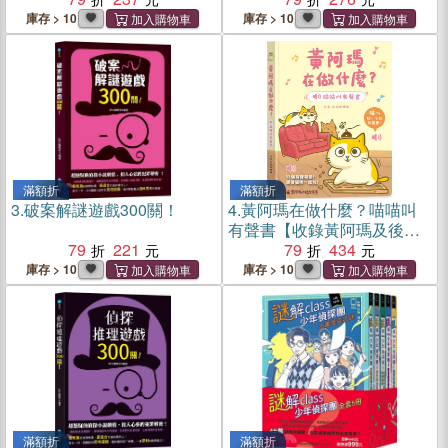
不漏勾！
庫存 > 10
庫存 > 10
滿額折
滿額折
3.
破案解謎遊戲300關！
4.
黃阿瑪在做什麼？喵喵叫
有聲書【收錄黃阿瑪及後宮
79
221
貓咪的真實喵叫聲】
79
434
庫存 > 10
庫存 > 10
滿額折
滿額折