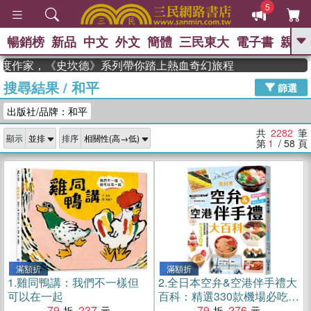
5
暢銷榜
新品
中文
外文
簡體
三民東大
電子書
親子
GO
度作家，《史坎德》系列帶你踏上熱血奇幻旅程
搜尋結果
/
和平
、
、
熱搜：
東野圭吾
The Odyssey
篩選
、
、
父親節
如果歷史是一群喵
暑期
出版社/品牌：和平
、
、
推薦
國際布克獎 臺灣漫遊錄
方
、
、
念華
台灣的李登輝時代
數學女
共
2282
筆
顯示
排序
、
孩：黎曼猜想
偉大的迷走神經
第
1
/ 58
頁
滿額折
滿額折
1.
雞同鴨講：我們不一樣但
2.
全日本空弁&空港伴手禮大
可以在一起
百科：精選330款機場必吃美
79
237
食、必買伴手禮，吃好買滿
79
276