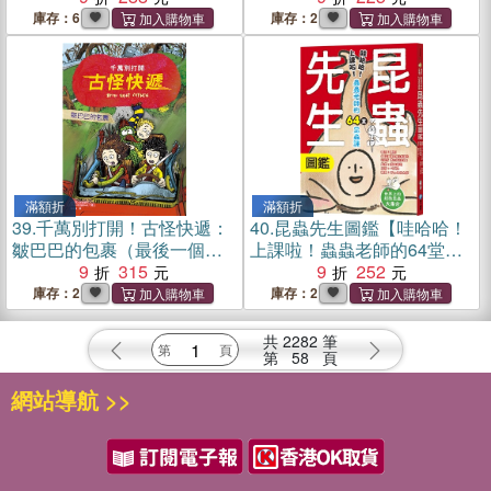
庫存：6
庫存：2
滿額折
滿額折
39.
千萬別打開！古怪快遞：
40.
昆蟲先生圖鑑【哇哈哈！
皺巴巴的包裹（最後一個包
上課啦！蟲蟲老師的64堂昆
裏，最重要的祕密）
9
315
蟲課】
9
252
庫存：2
庫存：2
共
2282
筆
第
58
頁
網站導航 >>