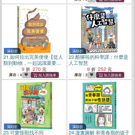
滿額折
滿額折
21.
如何拉出完美便便【從人
22.
酷哆啦的科學課：什麼是
類到動物，一起認識重要又
人工智慧
有趣的便便知識！】
9
270
9
252
庫存：4
庫存：3
滿額折
滿額折
23.
可愛怪獸找不同
24.
漫畫圖解 和青春期的孩子