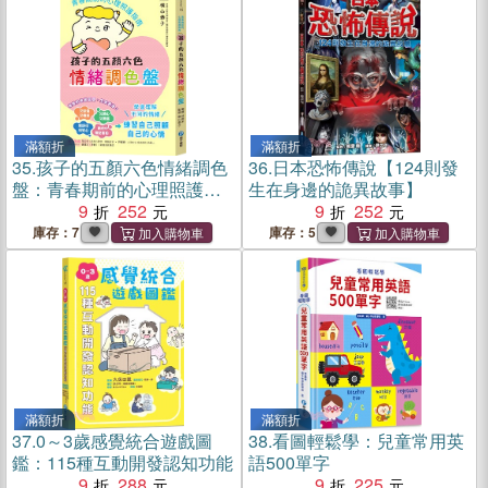
滿額折
滿額折
35.
孩子的五顏六色情緒調色
36.
日本恐怖傳說【124則發
盤：青春期前的心理照護指
生在身邊的詭異故事】
南
9
252
9
252
庫存：7
庫存：5
滿額折
滿額折
37.
0～3歲感覺統合遊戲圖
38.
看圖輕鬆學：兒童常用英
鑑：115種互動開發認知功能
語500單字
9
288
9
225