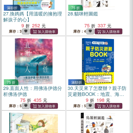
滿額折
75 折
27.
換媽媽【用溫暖的擁抱理
28.
貓咪輕圖鑑
解孩子的心】
9
252
75
337
庫存：3
庫存：4
75 折
滿額折
29.
直面人性：用佛洛伊德分
30.
天災來了怎麼辦？親子防
析佛洛伊德
災避難BOOK：地震、海
75
435
嘯、土石流時，孩子也能冷
9
198
靜應對
庫存：5
庫存：5