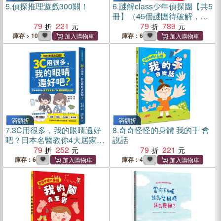
5.
偵探推理遊戲300關！
6.
謎解class少年偵探團【共5
冊】（45個謎團待破解，你
79
221
能循著線索找出真相嗎？）
79
789
庫存 > 10
庫存：6
滿額折
滿額折
7.
3C用很多，我的眼睛還好
8.
奇奇怪怪的身體 我的手 會
吧？日本名醫教你4大居家自
說話
測Ｘ24種眼部問題全解
79
252
79
221
庫存：6
庫存：4