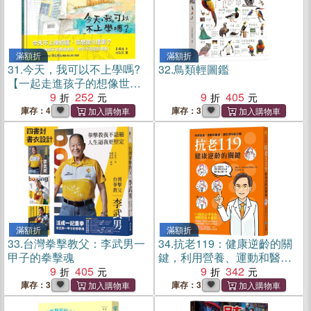
滿額折
滿額折
31.
今天，我可以不上學嗎?
32.
鳥類輕圖鑑
【一起走進孩子的想像世
界，給予不否定的尊重。】
9
252
9
405
庫存：4
庫存：3
滿額折
滿額折
33.
台灣拳擊教父：李武男一
34.
抗老119：健康逆齡的關
甲子的拳擊魂
鍵，利用營養、運動和醫
9
405
美，讓生理年齡逆轉
9
342
庫存：3
庫存：3