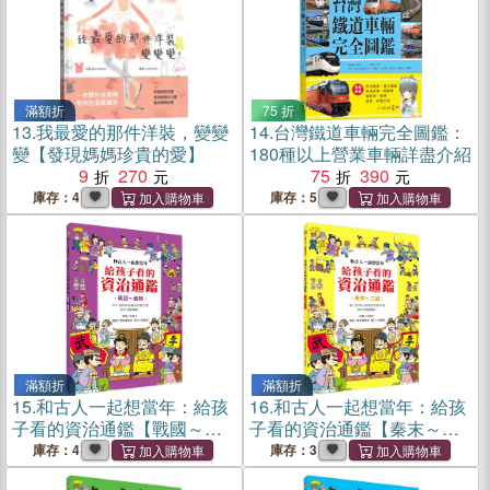
滿額折
75 折
13.
我最愛的那件洋裝，變變
14.
台灣鐵道車輛完全圖鑑：
變【發現媽媽珍貴的愛】
180種以上營業車輛詳盡介紹
9
270
75
390
庫存：4
庫存：5
滿額折
滿額折
15.
和古人一起想當年：給孩
16.
和古人一起想當年：給孩
子看的資治通鑑【戰國～秦
子看的資治通鑑【秦末～三
朝】
國】
庫存：4
庫存：3