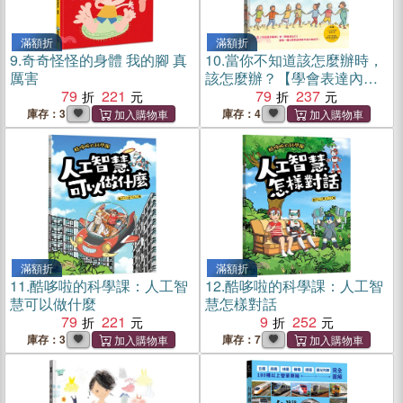
滿額折
滿額折
9.
奇奇怪怪的身體 我的腳 真
10.
當你不知道該怎麼辦時，
厲害
該怎麼辦？【學會表達內心
79
221
的感受】
79
237
庫存：3
庫存：4
滿額折
滿額折
11.
酷哆啦的科學課：人工智
12.
酷哆啦的科學課：人工智
慧可以做什麼
慧怎樣對話
79
221
9
252
庫存：3
庫存：7