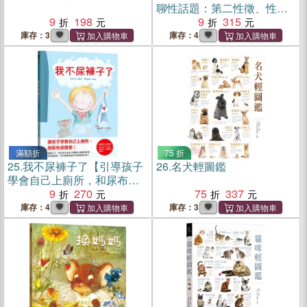
聊性話題：第二性徵、性別
9
198
平權、性犯罪……超過30道
9
315
性教育必修題全收錄
庫存：3
庫存：4
滿額折
75 折
25.
我不尿褲子了【引導孩子
26.
名犬輕圖鑑
學會自己上廁所，和尿布說
掰掰！】
9
270
75
337
庫存：4
庫存：3