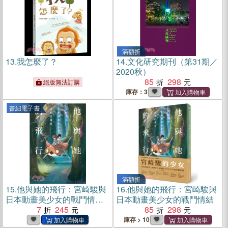
滿額折
13.
我怎麼了？
14.
文化研究期刊（第31期／
2020秋）
85
298
絕版無法訂購
庫存：3
書紐電子書
滿額折
15.
他與她的飛行：宮崎駿與
16.
他與她的飛行：宮崎駿與
日本動畫美少女的戰鬥情結
日本動畫美少女的戰鬥情結
(電子書)
7
245
85
298
庫存 > 10