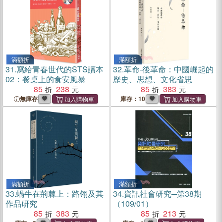
滿額折
滿額折
31.
寫給青春世代的STS讀本
32.
革命-後革命：中國崛起的
02：餐桌上的食安風暴
歷史、思想、文化省思
85
238
85
383
無庫存
庫存：10
滿額折
滿額折
33.
蝸牛在荊棘上：路翎及其
34.
資訊社會研究─第38期
作品研究
（109/01）
85
383
85
213