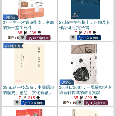
滿額折
27.
一生一次旅遊指南：家庭
28.
蝸牛在荊棘上：路翎及其
的第一堂生死課
作品研究(電子書)
85
238
7
315
庫存：5
書紐電子書
滿額折
29.
革命―後革命：中國崛起
30.
巷口3067：一場擾動與連
的歷史、思想、文化省思(電
結新竹舊城的教育實驗
子書)
7
315
85
323
庫存 > 10