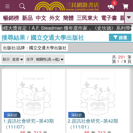
5
暢銷榜
新品
中文
外文
簡體
三民東大
電子書
親子
GO
肯定！A.F. Steadman 獲年度作家，《史坎德》系列帶你踏
搜尋結果
/
國立交通大學出版社
、
熱搜：
東野圭吾
高希均教授回憶錄
篩選
、
、
、
The Odyssey
父親節
如果歷
出版社/品牌：國立交通大學出版社
、
、
史是一群喵
暑期推薦
國際布克
、
、
獎 臺灣漫遊錄
方念華
台灣的李
共
291
筆
顯示
排序
、
、
登輝時代
數學女孩：黎曼猜想
第
1
/ 8
頁
偉大的迷走神經
滿額折
滿額折
1.
資訊社會研究─第43期
2.
資訊社會研究─第42期
（111/07）
（111/01）
85
213
85
213