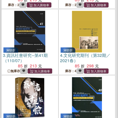
庫存：2
庫存：2
滿額折
滿額折
3.
資訊社會研究─第41期
4.
文化研究期刊（第32期／
（110/07）
2021春）
85
213
85
298
無庫存
庫存：4
滿額折
滿額折