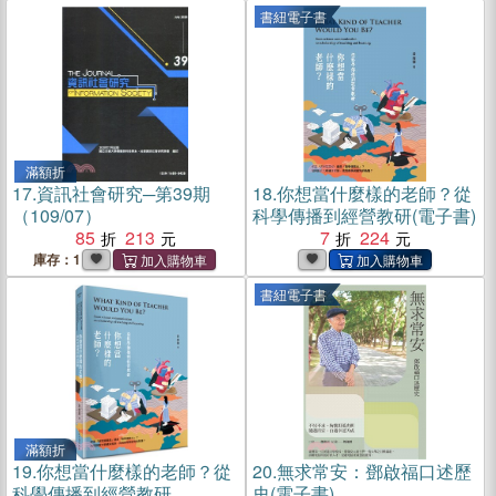
書紐電子書
滿額折
17.
資訊社會研究─第39期
18.
你想當什麼樣的老師？從
（109/07）
科學傳播到經營教研(電子書)
85
213
7
224
庫存：1
書紐電子書
滿額折
19.
你想當什麼樣的老師？從
20.
無求常安：鄧啟福口述歷
科學傳播到經營教研
史(電子書)