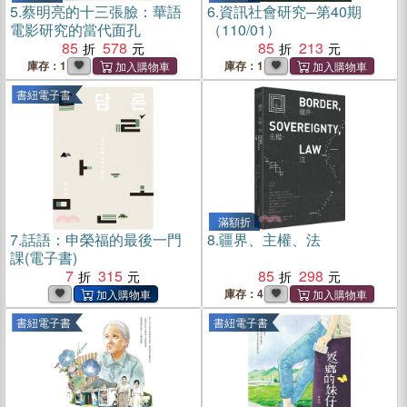
5.
蔡明亮的十三張臉：華語
6.
資訊社會研究─第40期
電影研究的當代面孔
（110/01）
85
578
85
213
庫存：1
庫存：1
書紐電子書
滿額折
7.
話語：申榮福的最後一門
8.
疆界、主權、法
課(電子書)
7
315
85
298
庫存：4
書紐電子書
書紐電子書