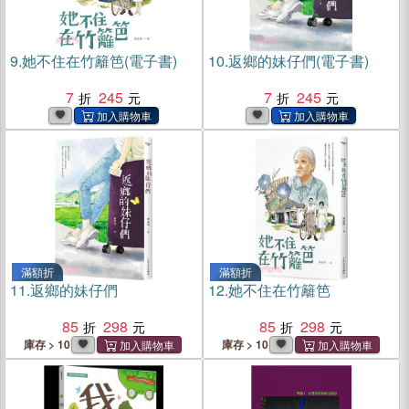
9.
她不住在竹籬笆(電子書)
10.
返鄉的妹仔們(電子書)
7
245
7
245
滿額折
滿額折
11.
返鄉的妹仔們
12.
她不住在竹籬笆
85
298
85
298
庫存 > 10
庫存 > 10