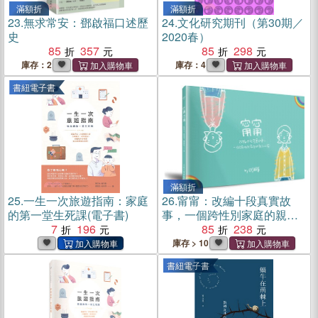
滿額折
滿額折
23.
無求常安：鄧啟福口述歷
24.
文化研究期刊（第30期／
史
2020春）
85
357
85
298
庫存：2
庫存：4
書紐電子書
滿額折
25.
一生一次旅遊指南：家庭
26.
甯甯：改編十段真實故
的第一堂生死課(電子書)
事，一個跨性別家庭的親子
7
196
心聲
85
238
庫存 > 10
書紐電子書