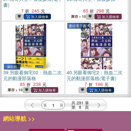
書)
7
245
85
298
庫存 > 10
書紐電子書
滿額折
39.
另眼看御宅02：熱血二次
40.
另眼看御宅2：熱血二次
元的動漫部落格
元的動漫部落格(電子書)
85
238
7
196
庫存 > 10
共
291
筆
第
8
頁
網站導航 >>