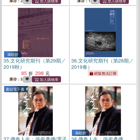
庫存：2
庫存：1
滿額折
35.
文化研究期刊（第29期／
36.
文化研究期刊（第28期／
2019秋）
2019春）
85
298
絕版無法訂購
庫存：5
書紐電子書
滿額折
37.
傳奇人生：張俊彥傳(電子
38.
傳奇人生：張俊彥傳