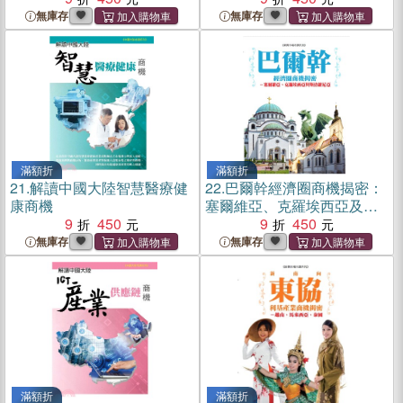
無庫存
無庫存
滿額折
滿額折
21.
解讀中國大陸智慧醫療健
22.
巴爾幹經濟圈商機揭密：
康商機
塞爾維亞、克羅埃西亞及斯
9
450
洛維尼亞
9
450
無庫存
無庫存
滿額折
滿額折