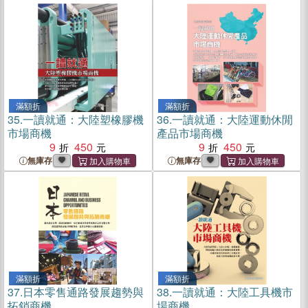
滿額折
滿額折
35.
一讀就通：大陸塑橡膠機
36.
一讀就通：大陸運動休閒
市場商機
產品市場商機
9
450
9
450
無庫存
無庫存
滿額折
滿額折
37.
日本零售通路發展趨勢與
38.
一讀就通：大陸工具機市
拓銷商機
場商機