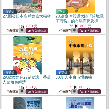
滿額折
75 折
27.
開發日本客戶實務大揭密
28.
從臺灣營運大陸「跨境電
子商務」的市場商機及操作
9
360
實務
75
300
無庫存
無庫存
滿額折
滿額折
29.
數位角色行銷秘訣：香蕉
30.
切入中東市場商機
人談角色經濟
9
360
9
360
無庫存
無庫存