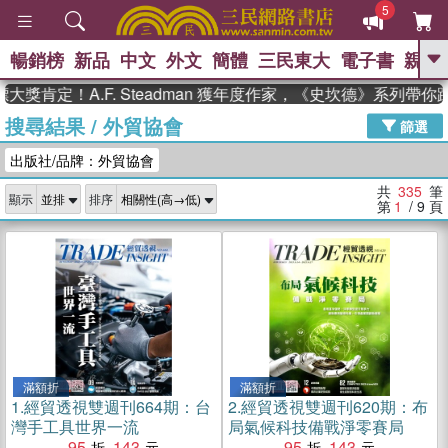
5
暢銷榜
新品
中文
外文
簡體
三民東大
電子書
親子
GO
！A.F. Steadman 獲年度作家，《史坎德》系列帶你踏上熱
搜尋結果
/
外貿協會
、
熱搜：
東野圭吾
高希均教授回憶錄
篩選
、
、
、
The Odyssey
父親節
如果歷
出版社/品牌：外貿協會
、
、
史是一群喵
暑期推薦
國際布克
、
、
獎 臺灣漫遊錄
方念華
台灣的李
共
335
筆
顯示
排序
、
、
登輝時代
數學女孩：黎曼猜想
第
1
/ 9
頁
偉大的迷走神經
滿額折
滿額折
1.
經貿透視雙週刊664期：台
2.
經貿透視雙週刊620期：布
灣手工具世界一流
局氣候科技備戰淨零賽局
95
143
95
143