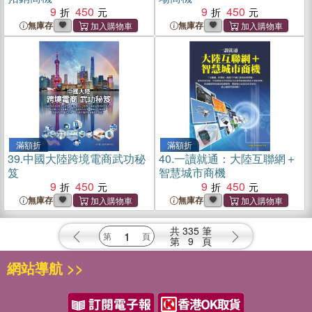
9
450
9
450
無庫存
無庫存
滿額折
滿額折
39.
中國大陸跨境電商武功秘
40.
一讀就通：大陸互聯網＋
笈
智慧城市商機
9
450
9
450
無庫存
無庫存
共
335
筆
第
9
頁
網站導航 >>