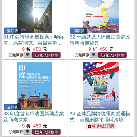
滿額折
滿額折
31.
中亞市場商機探索：哈薩
32.
一讀就通大陸自由貿易政
克、烏茲別克、吉爾吉斯與
策與商機寶典
塔吉克
9
450
9
450
無庫存
無庫存
滿額折
33.
印度首都經濟圈新興產業
34.
全球品牌跨境電商營運模
及商機探索
式－美國網購市場與跨境電
9
450
商新商機
絕版無法訂購
無庫存