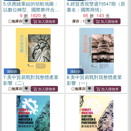
5.
供應鏈重組的領航地圖：
6.
經貿透視雙週刊547期（原
以數位轉型、國際夥伴合作
書名：國際商情）
的新思維開啟韌性供應鏈2.0
9
1620
95
143
時代
無庫存
庫存：1
滿額折
滿額折
7.
美中貿易戰對我整體產業
8.
美中貿易戰對我整體產業
影響（二）
影響（一）
無庫存
無庫存