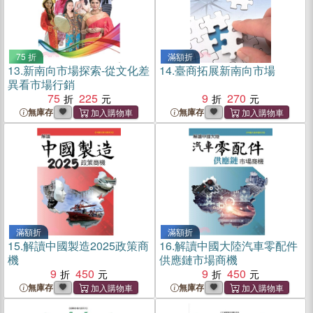
75 折
滿額折
13.
新南向市場探索-從文化差
14.
臺商拓展新南向市場
異看市場行銷
75
225
9
270
無庫存
無庫存
滿額折
滿額折
15.
解讀中國製造2025政策商
16.
解讀中國大陸汽車零配件
機
供應鏈市場商機
9
450
9
450
無庫存
無庫存