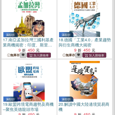
滿額折
滿額折
17.
南亞孟加拉灣三國利基產
18.
德國「工業4.0」產業趨勢
業商機揭密：印度、斯里蘭
與衍生商機大揭密
卡、孟加拉
9
450
9
450
無庫存
無庫存
滿額折
滿額折
19.
歐盟跨境電商趨勢及商機
20.
解讀中國大陸邊境貿易商
─聚焦英德龍頭市場
機
9
450
9
450