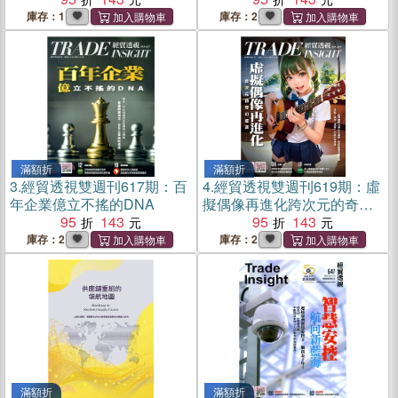
庫存：1
庫存：2
滿額折
滿額折
3.
經貿透視雙週刊617期：百
4.
經貿透視雙週刊619期：虛
年企業億立不搖的DNA
擬偶像再進化跨次元的奇幻
95
143
經濟
95
143
庫存：2
庫存：2
滿額折
滿額折