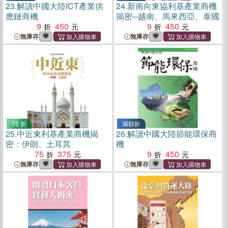
23.
解讀中國大陸ICT產業供
24.
新南向東協利基產業商機
應鏈商機
揭密─越南、馬來西亞、泰國
9
450
9
450
無庫存
無庫存
75 折
滿額折
25.
中近東利基產業商機揭
26.
解讀中國大陸節能環保商
密：伊朗、土耳其
機
75
375
9
450
無庫存
無庫存