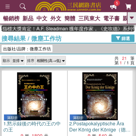
5
暢銷榜
新品
中文
外文
簡體
三民東大
電子書
親子
GO
大獎肯定！A.F. Steadman 獲年度作家，《史坎德》系列帶
搜尋結果
/
微塵工作坊
、
熱搜：
東野圭吾
高希均教授回憶錄
篩選
、
、
、
The Odyssey
父親節
如果歷
出版社/品牌：微塵工作坊
、
、
史是一群喵
暑期推薦
國際布克
、
、
獎 臺灣漫遊錄
方念華
台灣的李
共
21
筆
顯示
排序
、
、
登輝時代
數學女孩：黎曼猜想
第
1
/ 1
頁
偉大的迷走神經
滿額折
滿額折
1.
黙示録後の時代の王の中
2.
Postapokalyptische Ära
の王
Der König der Könige（德文
9
1800
版）
9
540