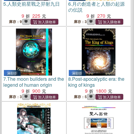
5.
人類史前星戰之羿射九日
6.
月の創造者と人類の起源
の伝説
9
225
9
270
庫存：9
庫存：3
滿額折
滿額折
7.
The moon builders and the
8.
Post-apocalyptic era: the
legend of human origin
king of kings
9
900
9
1800
庫存：3
庫存：5