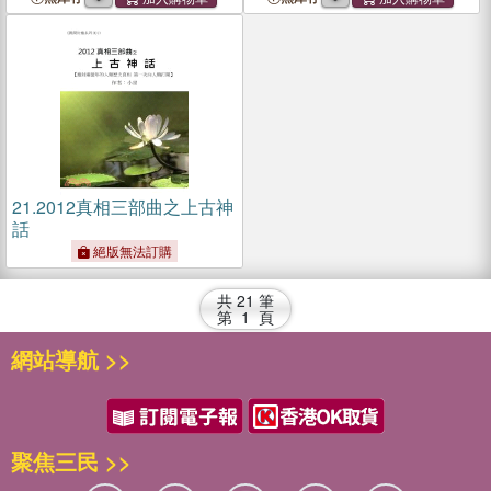
21.
2012真相三部曲之上古神
話
絕版無法訂購
共
21
筆
第
1
頁
網站導航 >>
聚焦三民 >>