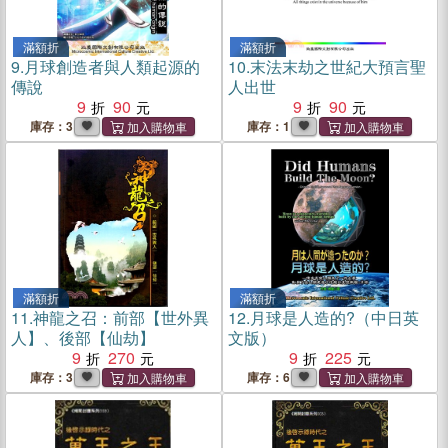
滿額折
滿額折
9.
月球創造者與人類起源的
10.
末法末劫之世紀大預言聖
傳說
人出世
9
90
9
90
庫存：3
庫存：1
滿額折
滿額折
11.
神龍之召：前部【世外異
12.
月球是人造的?（中日英
人】、後部【仙劫】
文版）
9
270
9
225
庫存：3
庫存：6