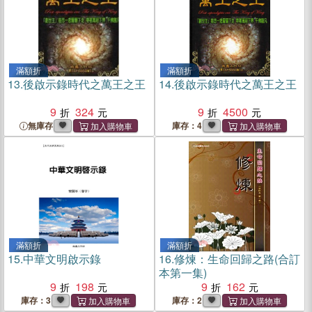
滿額折
滿額折
13.
後啟示錄時代之萬王之王
14.
後啟示錄時代之萬王之王
9
324
9
4500
無庫存
庫存：4
滿額折
滿額折
15.
中華文明啟示錄
16.
修煉：生命回歸之路(合訂
本第一集)
9
198
9
162
庫存：3
庫存：2