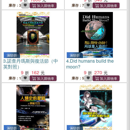
庫存：3
庫存：7
滿額折
滿額折
3.
諾查丹瑪斯與復活節（中
4.
Did humans build the
英對照）
moon?
9
162
9
270
庫存：1
庫存：5
滿額折
滿額折