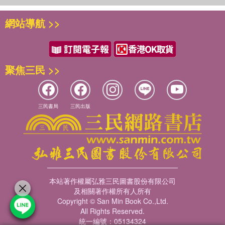
071 ｜◆第二十節 諾亞方舟 大禹治水
這本《人類史前星戰之羿射九日》是你改變自已與人類未來的
079 ｜◆第二十一節 瑪雅文明 毀於大洪水的蒙古移民
啟蒙書。也歡迎大家加入【微塵星際學院】。
網站導航 >>
星艦來襲 羿射九日
國際UFO專家們，所有不解之謎盡在此書。包含「量子力學」
083 ｜◆第二十二節 十日並出 上古時期外星艦隊入侵地球
的真相。
090 ｜◆第二十三節 羿射九日 月神羿突襲外星艦隊
如果你看了此書，你將會是一個「星際專家」。
聚焦三民 >>
097 ｜◆第二十四節《山海經》 四千多年前的地理百科全書
因為你將知道的人類99%的科學家都不知道。
101 ｜◆第二十五節 嫦娥奔月 嫦娥不是負心人 危急中奔月
最起碼你會知道「地球內部」的人類從哪裡來？
105 ｜◆第二十六節 少康復國 后羿轉世人間 恩怨何時了
德國導演 羅蘭‧艾默里奇(Roland Emmerich)，2022年拍攝的
109 ｜◆第二十七節 楊貴妃 貴妃原是月宮人 羽衣一曲憶當年
三民書局
三民出版
電影，《月球殞落》Moon Fall。雖然點出 遠古人類建造月球
外星文明 人類危機
的天機 但是他依然不知道真實的秘密。
115 ｜◆第二十八節 地球保衛戰 銀河系兩大外星勢力同時來
這艘「行星型戰艦」有3476公里的直徑是台灣南北長度的的10
到
倍大。
119 ｜◆第二十九節 外星人穿梭時空之迷 另外空間的真相
裡面自然的生態如同地球一樣，有河流稻田樹木。
127 ｜◆第三十節 魔道與修羅道 正面外星人與負面外星人
他比《星際大戰》電影中的「死星」大20倍。
本站著作權屬弘雅三民圖書股份有限公司
133 ｜◆第三十一節 假冒上帝的外星人 佔領地球的五大步驟
《ID4星際終結者》（英語：Independence Day）是一部於
及相關著作權所有人所有
147 ｜◆第三十二節 宇宙的大淨化 逃到太陽系的外星人
1996年上映的美國科幻動作電影。裡面的「外星巨大戰艦」是
Copyright © San Min Book Co.,Ltd.
151 ｜◆第三十三節 人類如何安然度過宇宙大淨化的重重危機
All Rights Reserved.
本書所描述，入侵太陽系的外星戰艦的真實模型。
統一編號：05134324
【增錄】史前月球工程師的回億錄( 一/ 二/ 三)