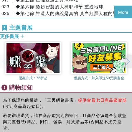
023 ｜◆第六節 微妙智慧的大神耶和華 重造地球
More
025 ｜◆第七節 神造人的傳說是真的 黃白紅黑人種的神
守護地球 月亮文明
主題書展
029 ｜◆第八節 保護地球的月上古人類 地內五王國
更多書展
從古老的山海經與神話中找到月球的秘密，原來月球也有震撼
033 ｜◆第九節 六千七百萬年前五米高的巨人族與恐龍的滅絕
人類的文明史，空心的月球讓科學家著迷。
037 ｜◆第十節 星際導航遺跡 金字塔文明
039 ｜◆第十一節 冰封南極 留給未來人的寶庫
《人類史前星戰之羿射九日》
043 ｜◆第十二節 亞特蘭堤斯的文明與墮落
一書是人類有史以來最震撼的一本書。
047 ｜◆第十三節 亞特蘭堤斯與穆大陸之戰 殃及月球不周山
053 ｜◆第十四節 來自上天的懲罰 兩塊大陸一夜之間沉入海
幾乎是人類教科書中不解之謎的最終「解謎者」。
優惠方式：
75折起
優惠方式：
加入即送50元購書金
底
連「外星專家」都不能知道的天機。CIA更是不懂滿天飛的
購物須知
UFO倒底是為什麼而出現？
上古神話 真實歷史
200年前的工業革命是誰發動的？你想知道嗎?
059 ｜◆第十五節 女媧補天 協助地內人修補月球的女媧氏
為了保護您的權益，「三民網路書店」
提供會員七日商品鑑賞期
061 ｜◆第十六節 易學淵流 河出圖 洛出書 聖人則之
(收到商品為起始日)。
科里·古德(Corey Goode)與大衛‧威爾科克(David Wilcock)的
063 ｜◆第十七節 黃帝戰蚩尤 人神之戰 天昏地暗
《揭露宇宙》與「太空秘密計畫」都無法知道月球與太陽系的
若要辦理退貨，請在商品鑑賞期內寄回，且商品必須是全新狀態
067 ｜◆第十八節 夸父追日 美洲大陸的印地安始祖
真相。
與完整包裝(商品、附件、發票、隨貨贈品等)否則恕不接受退
069 ｜◆第十九節 金星掠地 地球兩極顛倒 洪水滔天
貨。
各位還不知道「太陽溫度」只有27度的朋友們，