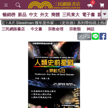
5
暢銷榜
新品
中文
外文
簡體
三民東大
電子書
親子
GO
A.F. Steadman 獲年度作家，《史坎德》系列帶你踏上熱血
三民網路書店
中文書
宗教命理
宗教類
神話
、
熱搜：
東野圭吾
高希均教授回憶錄
、
、
、
The Odyssey
父親節
如果歷
評論
、
、
史是一群喵
暑期推薦
國際布克
、
、
獎 臺灣漫遊錄
方念華
台灣的李
、
、
登輝時代
數學女孩：黎曼猜想
偉大的迷走神經