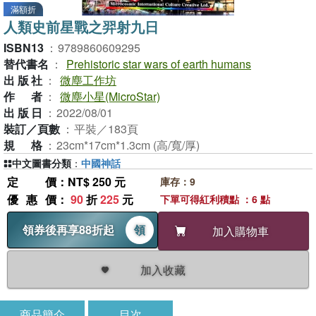
滿額折
人類史前星戰之羿射九日
ISBN13
：
9789860609295
替代書名
：
Prehistoric star wars of earth humans
出版社
：
微塵工作坊
作者
：
微塵小星(MicroStar)
出版日
：
2022/08/01
裝訂／頁數
：
平裝／183頁
規格
：
23cm*17cm*1.3cm (高/寬/厚)
中文圖書分類
：
中國神話
定價
：NT$ 250 元
庫存：9
優惠價
：
90
折
225
元
下單可得紅利積點 ：6 點
領券後再享88折起
領
加入購物車
加入收藏
商品簡介
目次