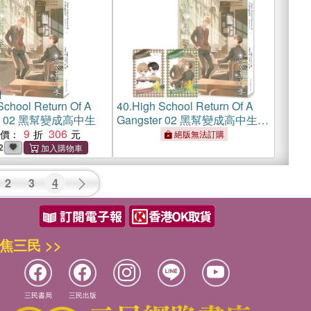
School Return Of A
40.
High School Return Of A
er 02 黑幫變成高中生
Gangster 02 黑幫變成高中生
9
306
【含預購贈品】
惠價：
絕版無法訂購
2
2
3
4
焦三民 >>
三民書局
三民出版