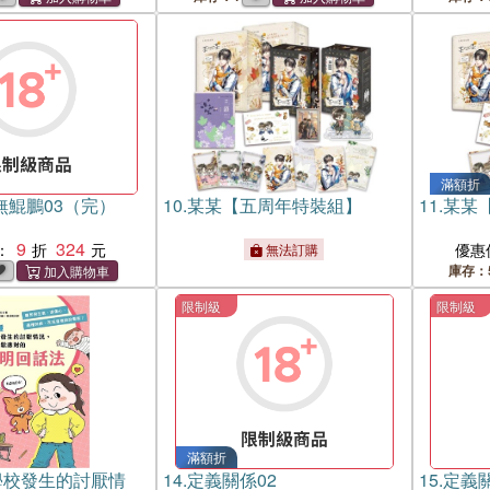
滿額折
無鯤鵬03（完）
10.
某某【五周年特裝組】
11.
某某
9
324
：
優惠
無法訂購
庫存：
限制級
限制級
滿額折
學校發生的討厭情
14.
定義關係02
15.
定義