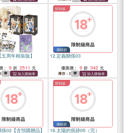
限制級
滿額折
【五周年精裝版】
12.
定義關係03
9
2511
9
342
價：
優惠價：
5
庫存：2
限制級
滿額折
關係02【含預購贈品】
16.
太陽的痕跡05（完）