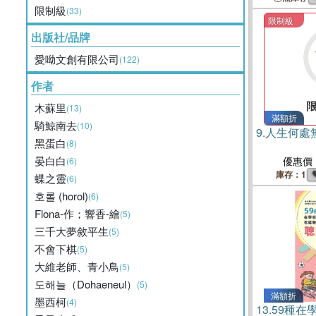
限制級
(33)
限制級
出版社/品牌
愛呦文創有限公司
(122)
作者
木蘇里
(13)
滿額折
騎鯨南去
(10)
9.
人生何處
黑蛋白
(8)
晏白白
優惠價
(6)
庫存：1
蝶之靈
(6)
호롤 (horol)
(6)
Flona-作；響香-繪
(5)
三千大夢敘平生
(5)
不會下棋
(5)
大維老師、青小鳥
(5)
도해늘（Dohaeneul）
(5)
滿額折
墨西柯
(4)
13.
59種在