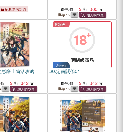
9
360
優惠價：
絕版無法訂購
庫存：2
限制級
滿額折
幼崽廢土苟活攻略
20.
定義關係01
）
9
342
9
342
惠價：
優惠價：
4
庫存：2