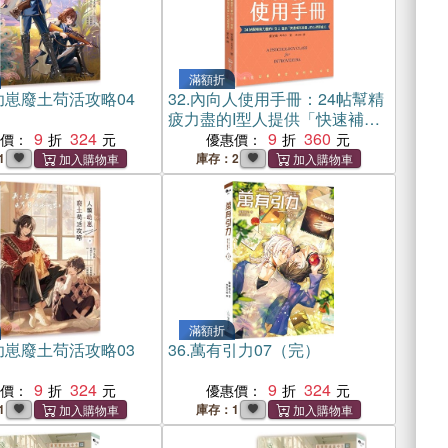
滿額折
幼崽廢土苟活攻略04
32.
內向人使用手冊：24帖幫精
疲力盡的I型人提供「快速補充
9
324
能量」的心理學處方
9
360
惠價：
優惠價：
1
庫存：2
滿額折
幼崽廢土苟活攻略03
36.
萬有引力07（完）
9
324
9
324
惠價：
優惠價：
1
庫存：1