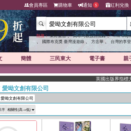
會員專區
購物車
通知
紅利兌換
5
、
、
熱搜：
東野圭吾
高希均教授回憶錄
The Odys
、
、
、
國際布克獎 臺灣漫遊錄
方念華
台灣的李登
文
簡體
三民東大
電子書
親
英國出版界指標大獎肯定！A.
/
愛呦文創有限公司
：愛呦文創有限公司
排序