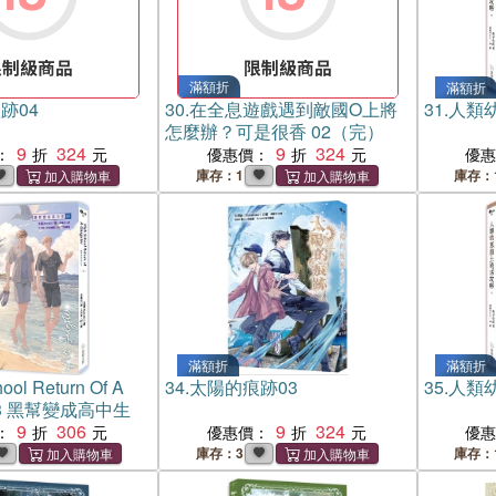
滿額折
滿額折
跡04
30.
在全息遊戲遇到敵國O上將
31.
人類
怎麼辦？可是很香 02（完）
9
324
9
324
：
優惠價：
優
庫存：1
庫存：
滿額折
滿額折
ool Return Of A
34.
太陽的痕跡03
35.
人類
r 03 黑幫變成高中生
9
306
9
324
：
優惠價：
優
庫存：3
庫存：