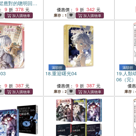
鬆應對的聰明回話
生氣、很傷心，這
9
378
9
342
：
優惠價：
成這樣說說看呢？
庫存：1
滿額折
滿額折
03
18.
重迎曙光04
19.
人類
06（完
9
387
9
387
：
優惠價：
優
庫存：2
庫存：