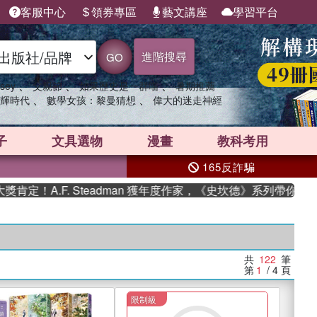
客服中心
領券專區
藝文講座
學習平台
進階搜尋
GO
、
、
、
sey
父親節
如果歷史是一群喵
暑期推薦
、
、
輝時代
數學女孩：黎曼猜想
偉大的迷走神經
子
文具選物
漫畫
教科考用
165反詐騙
F. Steadman 獲年度作家，《史坎德》系列帶你踏上熱血奇
共
122
筆
第
1
/ 4
頁
限制級