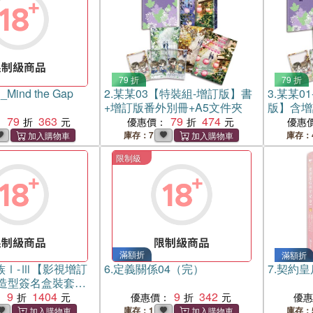
79 折
79 折
ind the Gap
2.
某某03【特裝組-增訂版】書
3.
某某01
+增訂版番外別冊+A5文件夾
版】含增
79
363
79
474
夾
：
優惠價：
優惠
庫存：7
庫存：
限制級
滿額折
滿額折
族Ⅰ-Ⅲ【影視增訂
6.
定義關係04（完）
7.
契約皇
造型簽名盒裝套書
9
1404
9
342
：
優惠價：
優
庫存：1
庫存：