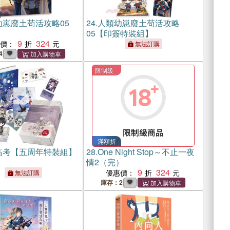
幼崽廢土苟活攻略05
24.
人類幼崽廢土苟活攻略
05【印簽特裝組】
9
324
惠價：
無法訂購
4
限制級
滿額折
高考【五周年特裝組】
28.
One Night Stop～不止一夜
情2（完）
9
324
優惠價：
無法訂購
庫存：2