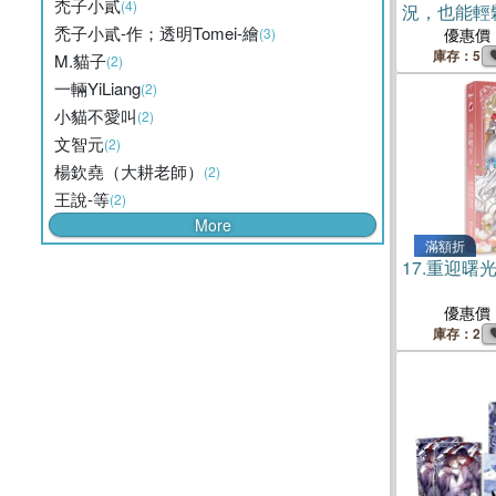
禿子小貳
(4)
況，也能輕
禿子小貳-作；透明Tomei-繪
法：雖然很
(3)
優惠價
種時候，改
庫存：5
M.貓子
(2)
一輛YiLiang
(2)
小貓不愛叫
(2)
文智元
(2)
楊欽堯（大耕老師）
(2)
王說-等
(2)
More
滿額折
17.
重迎曙光
優惠價
庫存：2