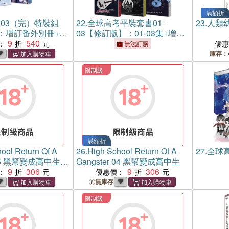
滿額折
03（完）特裝組
22.
全球高考平裝套書01-
23.
人類
：增訂番外別冊+A5
03【修訂版】：01-03集+增訂
9
540
番外別冊+A5文件夾
：
優
無法訂購
庫存：
限制級
滿額折
ool Return Of A
26.
High School Return Of A
27.
全球
r 05 黑幫變成高中生
Gangster 04 黑幫變成高中生
9
306
9
306
：
優惠價：
無庫存
限制級