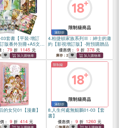
滿額折
-03套書【平裝-增訂
4.
柏捷頓家族系列Ⅲ：紳士的邀
訂版番外別冊+A5文件
約【影視增訂版】-附預購贈品
79
1145
9
378
價：
優惠價：
4
庫存：2
限制級
滿額折
后的女兒01【漫畫】
8.
人生何處無鯤鵬01-03【套
書】
9
414
9
1260
惠價：
優惠價：
5
無庫存