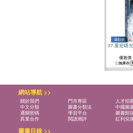
滿額折
37.
重迎曙光
優惠價
無庫存
網站導航 >>
關於我們
門市專區
人才招
中文分類
圖書分類法
中國圖
通關密碼
學習平台
圖書館採
異業合作
閱讀潮評
紅利兌
圖書目錄 >>