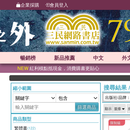
企業採購
會員登入
暢銷榜
新品
推薦
中文
外
NEW
紅利積點抵現金，消費購書更貼心
搜尋結果
縮小範圍
出版社/品牌
篩選商品
顯示
商品類型
限制級
繁體書
(122)