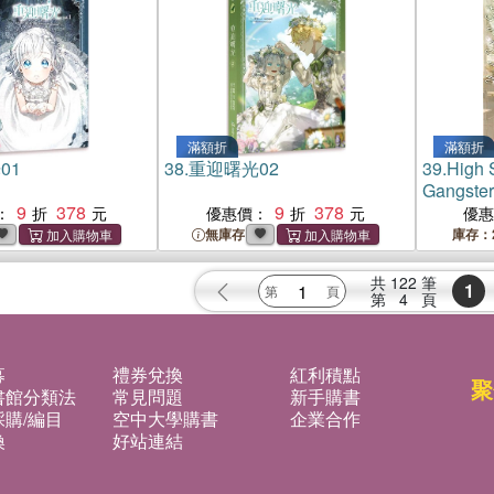
滿額折
滿額折
01
38.
重迎曙光02
39.
High 
Gangst
9
378
9
378
：
優惠價：
優
無庫存
庫存：
共
122
筆
1
第
4
頁
募
禮券兌換
紅利積點
聚
書館分類法
常見問題
新手購書
購/編目
空中大學購書
企業合作
換
好站連結