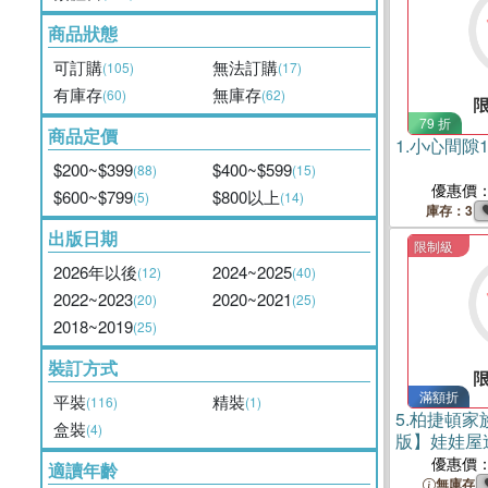
商品狀態
可訂購
無法訂購
(105)
(17)
有庫存
無庫存
(60)
(62)
79 折
商品定價
1.
小心間隙1_M
$200~$399
$400~$599
(88)
(15)
優惠價
$600~$799
$800以上
(5)
(14)
庫存：3
出版日期
限制級
2026年以後
2024~2025
(12)
(40)
2022~2023
2020~2021
(20)
(25)
2018~2019
(25)
裝訂方式
滿額折
平裝
精裝
(116)
(1)
5.
柏捷頓家
盒裝
(4)
版】娃娃屋
（改版）
優惠價
適讀年齡
無庫存