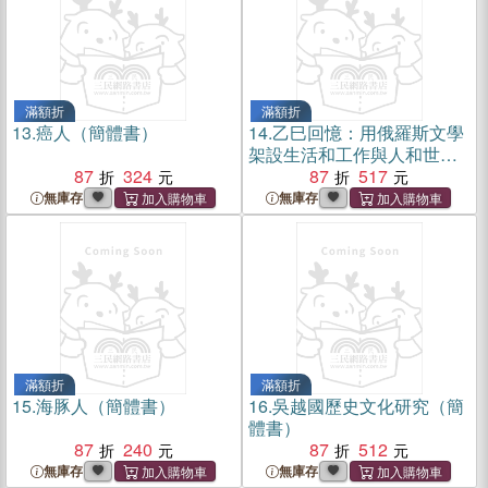
滿額折
滿額折
13.
癌人（簡體書）
14.
乙巳回憶：用俄羅斯文學
架設生活和工作與人和世界
87
324
的橋樑（簡體書）
87
517
無庫存
無庫存
滿額折
滿額折
15.
海豚人（簡體書）
16.
吳越國歷史文化研究（簡
體書）
87
240
87
512
無庫存
無庫存