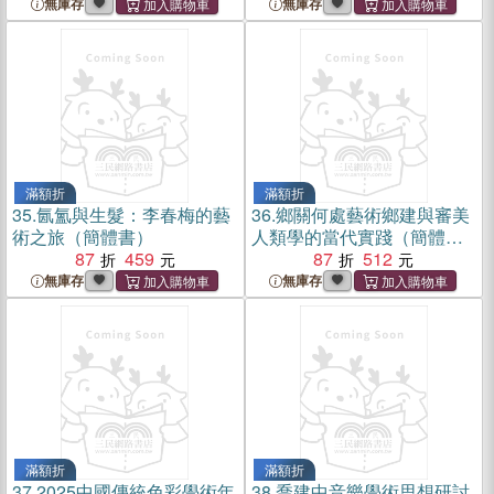
無庫存
無庫存
滿額折
滿額折
35.
氤氳與生髮：李春梅的藝
36.
鄉關何處藝術鄉建與審美
術之旅（簡體書）
人類學的當代實踐（簡體
87
459
書）
87
512
無庫存
無庫存
滿額折
滿額折
37.
2025中國傳統色彩學術年
38.
喬建中音樂學術思想研討