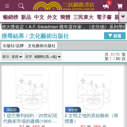
5
暢銷榜
新品
中文
外文
簡體
三民東大
電子書
親子
GO
肯定！A.F. Steadman 獲年度作家，《史坎德》系列帶你踏
搜尋結果
/
文化藝術出版社
、
熱搜：
東野圭吾
高希均教授回憶錄
篩選
、
、
、
The Odyssey
父親節
如果歷
出版社/品牌：文化藝術出版社
、
、
史是一群喵
暑期推薦
國際布克
、
、
獎 臺灣漫遊錄
方念華
台灣的李
共
3175
筆
顯示
排序
、
、
登輝時代
數學女孩：黎曼猜想
第
1
/ 80
頁
偉大的迷走神經
滿額折
滿額折
1.
從巴黎到紐約：20世紀現
2.
文明之地的原始藝術（簡
代藝術市場的建構(1900-
體書）
1960)（簡體書）
87
459
87
355