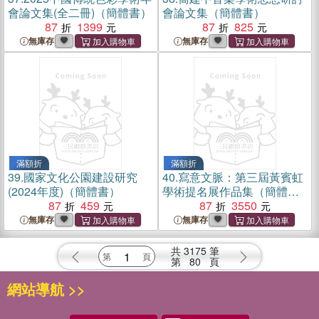
會論文集(全二冊)（簡體書）
會論文集（簡體書）
87
1399
87
825
無庫存
無庫存
滿額折
滿額折
39.
國家文化公園建設研究
40.
寫意文脈：第三屆黃賓虹
(2024年度)（簡體書）
學術提名展作品集（簡體
87
459
書）
87
3550
無庫存
無庫存
共
3175
筆
第
80
頁
網站導航 >>