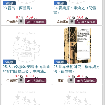
滿額折
滿額折
23.
曹禺（簡體書）
24.
音樂篇：李煥之（簡體
書）
87
459
87
564
無庫存
無庫存
滿額折
滿額折
25.
大力弘揚延安精神 向著新
26.
世界藝術研究：概念與方
的奮鬥目標出發：中國油畫
法（簡體書）
名家筆下的延安（簡體書）
87
1399
87
407
無庫存
庫存：1