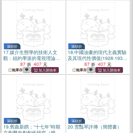
滿額折
滿額折
17.
媒介生態學的技術人文
18.
中國油畫的現代主義實驗
觀：紐約學派的電視理論研
及其現代性價值(1928-1937)
究（簡體書）
87
407
（簡體書）
87
407
無庫存
無庫存
滿額折
滿額折
19.
舊曲新鐫：“十七年”時期
20.
雪豔琴評傳（簡體書）
京劇歷史劇創作研究（簡體