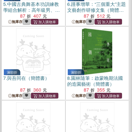
5.
中國古典舞基本功訓練教
6.
踵事增華：“三個重大”主題
學組合解析：高年級男、女
文藝創作研修文集（簡體
班(全二冊)（簡體書）
87
407
書）
87
512
無庫存
無庫存
滿額折
滿額折
7.
與吾同在（簡體書）
8.
園林隨筆：啟蒙晚期法國
的造園藝術（簡體書）
87
360
87
355
無庫存
無庫存