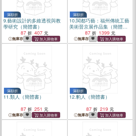
滿額折
滿額折
9.
藝術設計的多維透視與教
10.
閩都巧藝：福州傳統工藝
學研究（簡體書）
美術晉京展作品集（簡體
87
407
書）
87
1399
無庫存
無庫存
滿額折
滿額折
11.
類人（簡體書）
12.
豹人（簡體書）
87
251
87
219
無庫存
無庫存