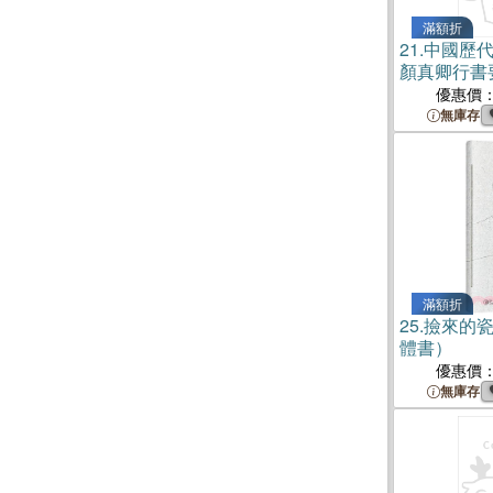
滿額折
21.
中國歷
顏真卿行書
書）
優惠價
無庫存
滿額折
25.
撿來的瓷
體書）
優惠價
無庫存