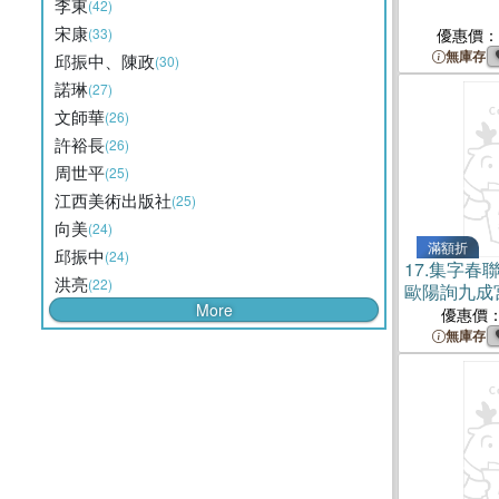
李東
(42)
宋康
(33)
優惠價：
無庫存
邱振中、陳政
(30)
諾琳
(27)
文師華
(26)
許裕長
(26)
周世平
(25)
江西美術出版社
(25)
向美
(24)
滿額折
邱振中
(24)
17.
集字春聯
洪亮
(22)
歐陽詢九成
More
優惠價
無庫存