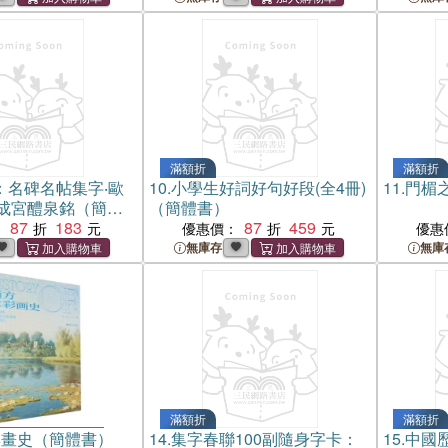
滿額折
滿額折
：名碑名帖集字‧歐
10.
小學生好詞好句好段(全4冊)
11.
門楣
成宮醴泉銘（簡體
（簡體書）
87
183
87
459
：
優惠價：
優惠
無庫存
無庫
滿額折
滿額折
彩畫史（簡體書）
14.
集字春聯100副隨身字卡：
15.
中國