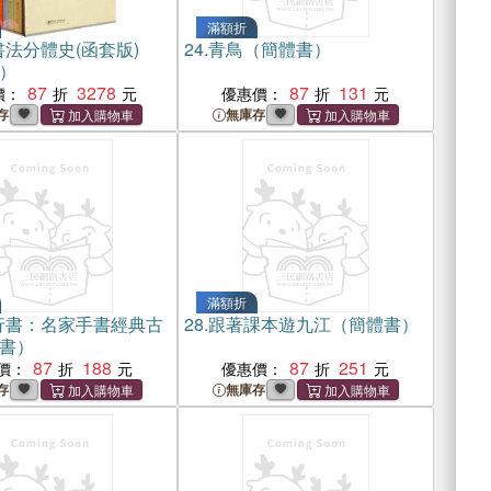
滿額折
法分體史(函套版)
24.
青鳥（簡體書）
）
87
3278
87
131
價：
優惠價：
存
無庫存
滿額折
行書：名家手書經典古
28.
跟著課本遊九江（簡體書）
書）
87
188
87
251
價：
優惠價：
存
無庫存