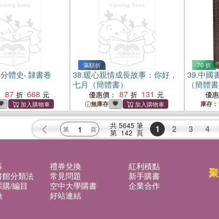
滿額折
70 折
分體史‧ 隸書卷
38.
暖心親情成長故事：你好，
39.
中國
七月（簡體書）
（簡體書
87
668
87
131
：
優惠價：
優
無庫存
庫存：
共
5645
筆
1
2
3
4
第
142
頁
募
禮券兌換
紅利積點
聚
書館分類法
常見問題
新手購書
購/編目
空中大學購書
企業合作
換
好站連結