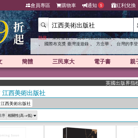
會員專區
購物車
通知
紅利兌換
5
、
、
熱搜：
東野圭吾
高希均教授回憶錄
The Odys
、
、
、
國際布克獎 臺灣漫遊錄
方念華
台灣的李登
文
簡體
三民東大
電子書
親
英國出版界指標大獎肯定！
/
江西美術出版社
：江西美術出版社
排序