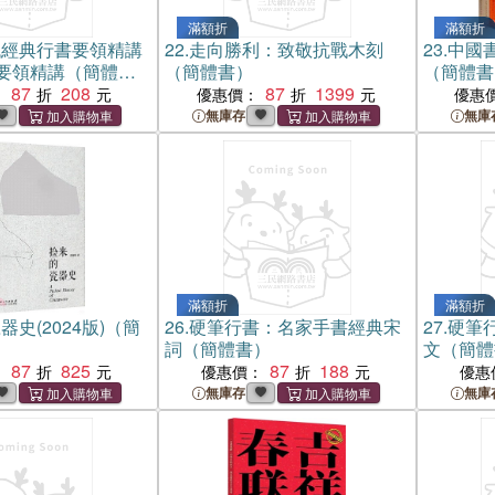
滿額折
滿額折
代經典行書要領精講
22.
走向勝利：致敬抗戰木刻
23.
中國書
要領精講（簡體
（簡體書）
（簡體書
87
208
87
1399
：
優惠價：
優惠
無庫存
無庫
滿額折
滿額折
器史(2024版)（簡
26.
硬筆行書：名家手書經典宋
27.
硬筆
詞（簡體書）
文（簡體
87
825
87
188
：
優惠價：
優惠
無庫存
無庫