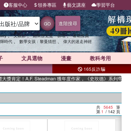
客服中心
領券專區
藝文講座
學習平台
進階搜尋
GO
、
、
、
sey
父親節
如果歷史是一群喵
暑期推薦
、
、
輝時代
數學女孩：黎曼猜想
偉大的迷走神經
子
文具選物
漫畫
教科考用
165反詐騙
A.F. Steadman 獲年度作家，《史坎德》系列帶你踏上熱血
共
5645
筆
第
1
/ 142
頁