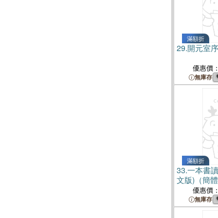
滿額折
29.
開元室
優惠價
無庫存
滿額折
33.
一本書讀
文版)（簡
優惠價
無庫存