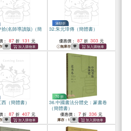
滿額折
拾(名師導讀版)（簡
32.
朱元璋傳（簡體書）
87
131
87
303
價：
優惠價：
存
無庫存
70 折
江西（簡體書）
36.
中國書法分體史：篆書卷
（簡體書）
87
407
7
336
價：
優惠價：
存
庫存：1