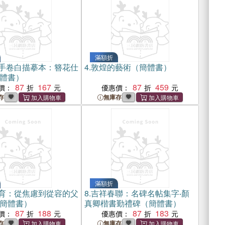
滿額折
手卷白描摹本：簪花仕
4.
敦煌的藝術（簡體書）
體書）
87
167
87
459
價：
優惠價：
存
無庫存
滿額折
育：從焦慮到從容的父
8.
吉祥春聯：名碑名帖集字‧顏
簡體書）
真卿楷書勤禮碑（簡體書）
87
188
87
183
價：
優惠價：
存
無庫存