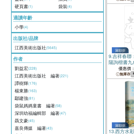
硬頁書
袋裝
(1)
(4)
適讀年齡
小學
(4)
出版社/品牌
江西美術出版社
(5645)
滿額折
9.
吉祥春聯
作者
陽詢楷書九
書）
劉益宏
優惠價
(228)
無庫存
江西美術出版社 編著
(221)
譚樹輝
(176)
楊東勝
(163)
鄢建強
(81)
袋鼠媽媽童書 編著
(58)
深圳幼福編輯部 編著
(47)
聶文豪
(45)
滿額折
嘉良傳媒 編著
(43)
13.
西方水