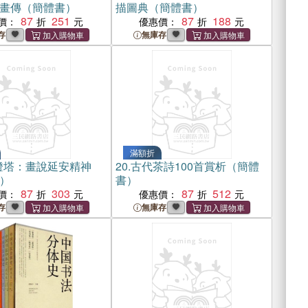
畫傳（簡體書）
描圖典（簡體書）
87
251
87
188
價：
優惠價：
存
無庫存
滿額折
燈塔：畫說延安精神
20.
古代茶詩100首賞析（簡體
）
書）
87
303
87
512
價：
優惠價：
存
無庫存