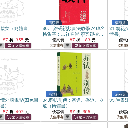
滿額折
滿額折
序跋集（簡體書）
30.
二維碼視頻書法教學‧名碑名
31.
朝花夕
帖集字：吉祥春聯 顏真卿楷書
體書）
87
355
多寶塔（簡體書）
87
183
：
優惠價：
優惠
無庫存
無庫
滿額折
滿額折
懂外國電影(四色圖
34.
蘇軾別傳：茶道、香道、器
35.
詩畫
體書）
道（簡體書）
87
407
87
355
：
優惠價：
優惠
無庫存
無庫