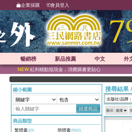
企業採購
會員登入
暢銷榜
新品
推薦
中文
外
NEW
紅利積點抵現金，消費購書更貼心
搜尋結果
縮小範圍
出版社/品牌
篩選商品
顯示
商品類型
繁體書
簡體書
(23)
(5622)