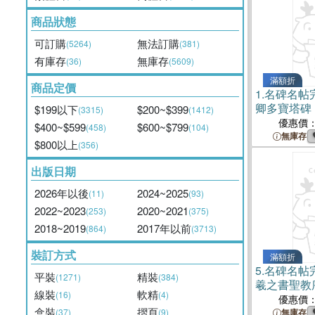
商品狀態
可訂購
無法訂購
(5264)
(381)
有庫存
無庫存
(36)
(5609)
滿額折
商品定價
1.
名碑名帖
卿多寶塔碑
$199以下
$200~$399
(3315)
(1412)
優惠價
$400~$599
$600~$799
(458)
(104)
無庫存
$800以上
(356)
出版日期
2026年以後
2024~2025
(11)
(93)
2022~2023
2020~2021
(253)
(375)
2018~2019
2017年以前
(864)
(3713)
裝訂方式
滿額折
5.
名碑名帖
平裝
精裝
(1271)
(384)
羲之書聖教
線裝
軟精
(16)
(4)
優惠價
盒裝
摺頁
(37)
(9)
無庫存