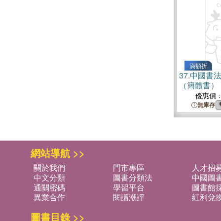
滿額折
37.
中國書法
（簡體書）
優惠價
無庫存
網站導航 >>
關於我們
門市專區
人才招
中文分類
圖書分類法
中國圖
通關密碼
學習平台
圖書館採
異業合作
閱讀潮評
紅利兌
圖書目錄 >>