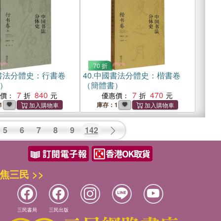
70 折
書法分體史：行書卷
40.
中國書法分體史：楷書卷
）
（簡體書）
7
840
7
470
惠價：
優惠價：
1
庫存：1
5
6
7
8
9
142
焦三民 >>
三民書局
三民出版