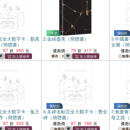
79 折
滿額折
完全大觀字卡：顏真
2.
金繕盡美（簡體書）
3.
中國畫
（簡體書）
女圖（簡
87
355
79
417
：
優惠價：
優惠
庫存：2
無庫
滿額折
滿額折
完全大觀字卡：集王
6.
名碑名帖完全大觀字卡：曹全
7.
無憂養
序（簡體書）
碑（簡體書）
母之路（
87
355
87
188
：
優惠價：
優惠
無庫存
無庫