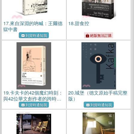
17.
來自深淵的吶喊：王爾德
18.
甜食控
獄中書
到貨時通知我
絕版無法訂購
19.
卡夫卡的42個魔幻時刻：
20.
城堡（德文原始手稿完整
與42位華文創作者的跨時空
版）
對話
到貨時通知我
到貨時通知我