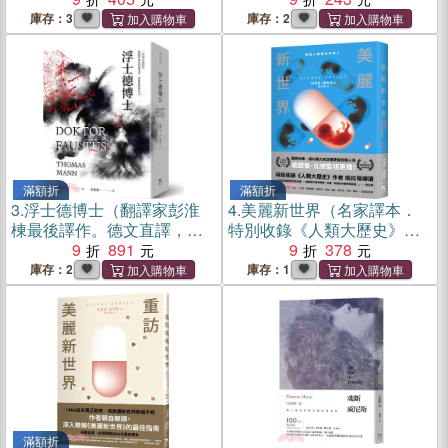
庫存：3
庫存：2
滿額折
滿額折
3.
浮士德博士（翻譯家彭淮
4.
美麗新世界（名家譯本．
棟最後譯作。德文直譯，單
特別收錄《人類大歷史》作
冊經典回歸版）
9
891
者哈拉瑞導讀、1946年版作
9
378
者序）
庫存：2
庫存：1
滿額折