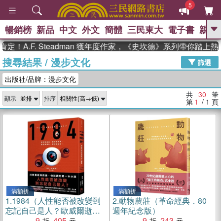
5
暢銷榜
新品
中文
外文
簡體
三民東大
電子書
親子
GO
.F. Steadman 獲年度作家，《史坎德》系列帶你踏上熱血奇
搜尋結果
/
漫步文化
、
熱搜：
東野圭吾
高希均教授回憶錄
篩選
、
、
、
The Odyssey
父親節
如果歷
出版社/品牌：漫步文化
、
、
史是一群喵
暑期推薦
國際布克
、
、
獎 臺灣漫遊錄
方念華
台灣的李
共
30
筆
顯示
排序
、
、
登輝時代
數學女孩：黎曼猜想
第
1
/ 1
頁
偉大的迷走神經
滿額折
滿額折
1.
1984（人性能否被改變到
2.
動物農莊（革命經典．80
忘記自己是人？歐威爾逝世
週年紀念版）
75週年紀念版）
9
405
9
243