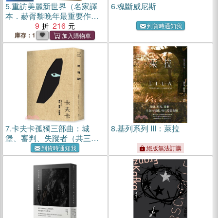
5.
重訪美麗新世界（名家譯
6.
魂斷威尼斯
本．赫胥黎晚年最重要作
品）
9
216
到貨時通知我
庫存：1
7.
卡夫卡孤獨三部曲：城
8.
基列系列 III：萊拉
堡、審判、失蹤者（共三
冊）
到貨時通知我
絕版無法訂購