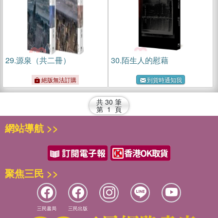
29.
源泉（共二冊）
30.
陌生人的慰藉
絕版無法訂購
到貨時通知我
共
30
筆
第
1
頁
網站導航 >>
聚焦三民 >>
三民書局
三民出版