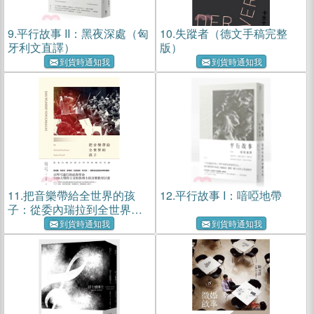
9.
平行故事 II：黑夜深處（匈
10.
失蹤者（德文手稿完整
牙利文直譯）
版）
到貨時通知我
到貨時通知我
11.
把音樂帶給全世界的孩
12.
平行故事 I：喑啞地帶
子：從委內瑞拉到全世界的
教育奇蹟
到貨時通知我
到貨時通知我