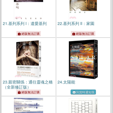
21.
基列系列 I：遺愛基列
22.
基列系列 II：家園
絕版無法訂購
絕版無法訂購
23.
親密關係：通往靈魂之橋
24.
太陽能
（全新修訂版）
絕版無法訂購
到貨時通知我