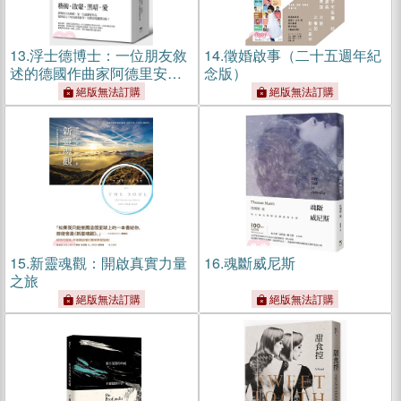
13.
浮士德博士：一位朋友敘
14.
徵婚啟事（二十五週年紀
述的德國作曲家阿德里安．
念版）
雷維庫恩的生平（德文直譯
絕版無法訂購
絕版無法訂購
＋導讀譯注本）
15.
新靈魂觀：開啟真實力量
16.
魂斷威尼斯
之旅
絕版無法訂購
絕版無法訂購