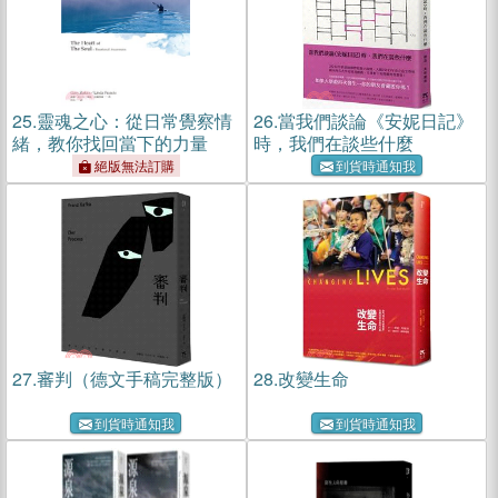
25.
靈魂之心：從日常覺察情
26.
當我們談論《安妮日記》
緒，教你找回當下的力量
時，我們在談些什麼
絕版無法訂購
到貨時通知我
27.
審判（德文手稿完整版）
28.
改變生命
到貨時通知我
到貨時通知我