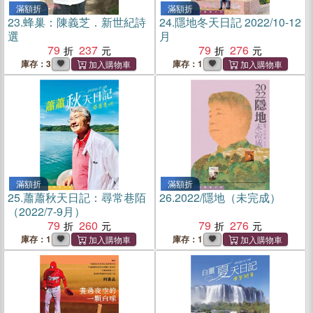
滿額折
滿額折
23.
蜂巢：陳義芝．新世紀詩
24.
隱地冬天日記 2022/10-12
選
月
79
237
79
276
庫存：3
庫存：1
滿額折
滿額折
25.
蕭蕭秋天日記：尋常巷陌
26.
2022/隱地（未完成）
（2022/7-9月）
79
260
79
276
庫存：1
庫存：1