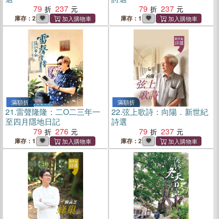
79
237
79
237
庫存：2
庫存：1
滿額折
滿額折
21.
雷聲隆隆：二O二三年一
22.
弦上歌詩：向陽．新世紀
至四月隱地日記
詩選
79
276
79
237
庫存：1
庫存：2