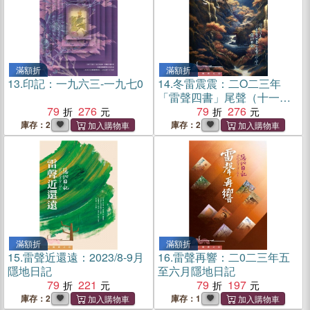
滿額折
滿額折
13.
印記：一九六三-一九七0
14.
冬雷震震：二O二三年
「雷聲四書」尾聲（十一至
79
276
十二月）隱地日記
79
276
庫存：2
庫存：2
滿額折
滿額折
15.
雷聲近還遠：2023/8-9月
16.
雷聲再響：二0二三年五
隱地日記
至六月隱地日記
79
221
79
197
庫存：2
庫存：1