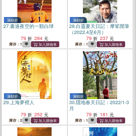
滿額折
滿額折
27.
畫過夜空的一顆白球
28.
白靈夏天日記：摩挲閒筆
（2022.4至6月）
79
284
79
237
庫存：1
庫存：1
滿額折
滿額折
29.
上海夢裡人
30.
隱地春天日記：2022/1-3
月
79
252
79
181
庫存：2
庫存：1