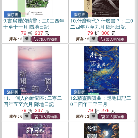
滿額折
滿額折
9.
書房裡的精靈：二0二四年
10.
什麼時代? 什麼書？：二0
十至十一月 隱地日記
二四年八至九月 隱地日記
79
237
79
300
庫存：3
庫存：2
滿額折
滿額折
11.
一個人的新聞室: 二零二
12.
精靈圓舞曲：隱地日記二
四年五至六月 隱地日記
0二四年二至三月
79
237
79
276
庫存：6
庫存：2