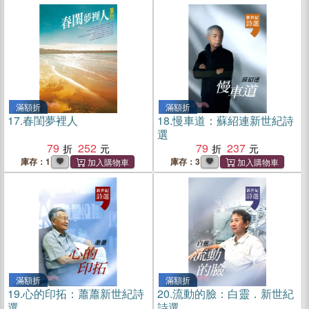
滿額折
滿額折
17.
春閨夢裡人
18.
慢車道：蘇紹連新世紀詩
選
79
252
79
237
庫存：1
庫存：3
滿額折
滿額折
19.
心的印拓：蕭蕭新世紀詩
20.
流動的臉：白靈．新世紀
選
詩選