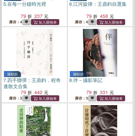
5.
在每一分鐘時光裡
6.
江河旋律：王鼎鈞自選集
79
237
79
458
庫存：4
庫存：4
滿額折
滿額折
7.
四手聯彈：王鼎鈞．程奇
8.
伴－攝影筆記
逢散文合集
79
442
79
331
庫存：3
庫存：3