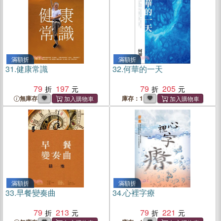
滿額折
滿額折
31.
健康常識
32.
何華的一天
79
197
79
205
無庫存
庫存：1
滿額折
滿額折
33.
早餐變奏曲
34.
心裡字療
79
213
79
221