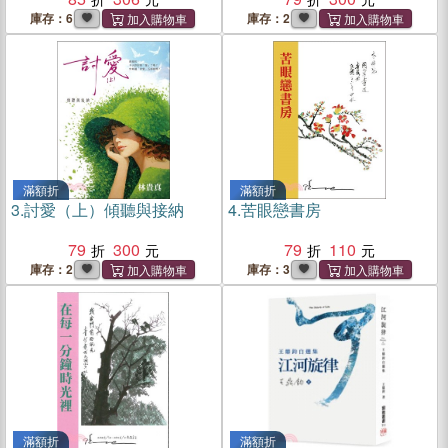
庫存：6
庫存：2
滿額折
滿額折
3.
討愛（上）傾聽與接納
4.
苦眼戀書房
79
300
79
110
庫存：2
庫存：3
滿額折
滿額折