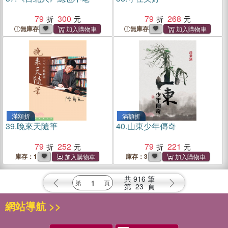
79
300
79
268
無庫存
無庫存
滿額折
滿額折
39.
晚來天隨筆
40.
山東少年傳奇
79
252
79
221
庫存：1
庫存：3
共
916
筆
第
23
頁
網站導航 >>