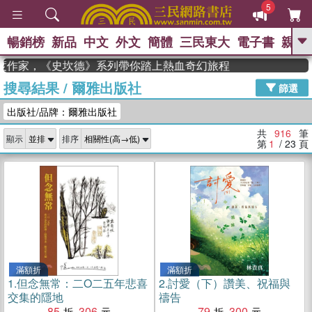
5
暢銷榜
新品
中文
外文
簡體
三民東大
電子書
親子
GO
度作家，《史坎德》系列帶你踏上熱血奇幻旅程
搜尋結果
/
爾雅出版社
、
、
熱搜：
東野圭吾
The Odyssey
篩選
、
、
父親節
如果歷史是一群喵
暑期
出版社/品牌：爾雅出版社
、
、
推薦
國際布克獎 臺灣漫遊錄
方
、
、
念華
台灣的李登輝時代
數學女
共
916
筆
顯示
排序
、
孩：黎曼猜想
偉大的迷走神經
第
1
/ 23
頁
滿額折
滿額折
1.
但念無常：二O二五年悲喜
2.
討愛（下）讚美、祝福與
交集的隱地
禱告
85
306
79
300