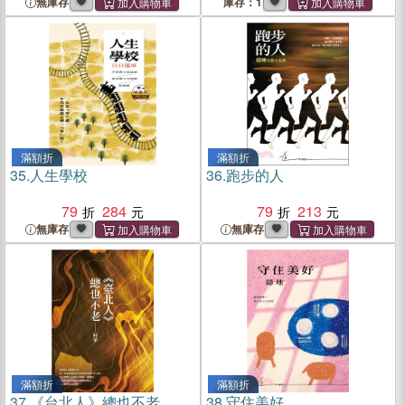
無庫存
庫存：1
滿額折
滿額折
35.
人生學校
36.
跑步的人
79
284
79
213
無庫存
無庫存
滿額折
滿額折
37.
《台北人》總也不老
38.
守住美好