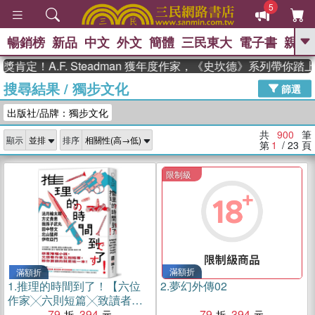
5
暢銷榜
新品
中文
外文
簡體
三民東大
電子書
親子
GO
A.F. Steadman 獲年度作家，《史坎德》系列帶你踏上熱血
搜尋結果
/
獨步文化
、
熱搜：
東野圭吾
高希均教授回憶錄
篩選
、
、
、
The Odyssey
父親節
如果歷
出版社/品牌：獨步文化
、
、
史是一群喵
暑期推薦
國際布克
、
、
獎 臺灣漫遊錄
方念華
台灣的李
共
900
筆
顯示
排序
、
、
登輝時代
數學女孩：黎曼猜想
第
1
/ 23
頁
偉大的迷走神經
限制級
滿額折
滿額折
1.
推理的時間到了！【六位
2.
夢幻外傳02
作家╳六則短篇╳致讀者的
挑戰書】
79
394
79
394