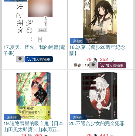
滿額折
17.
夏天、煙火、我的屍體(電
18.
冰菓【獨步20週年紀念
子書)
版】
79
252
庫存：10
滿額折
滿額折
19.
追逐彗星的吸血鬼【日本
20.
不適合少女的完全犯罪
山田風太郎獎╳山本周五郎
獎雙獎入圍】
79
363
79
442