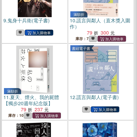
滿額折
9.
鬼身十兵衛(電子書)
10.
謊言與鄰人（直木獎入圍
作）
79
300
庫存：7
書紐電子書
滿額折
11.
夏天、煙火、我的屍體
12.
謊言與鄰人(電子書)
【獨步20週年紀念版】
79
237
庫存：10