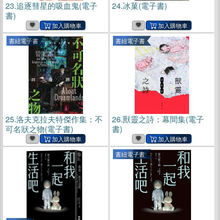
23.
追逐彗星的吸血鬼(電子
24.
冰菓(電子書)
書)
書紐電子書
書紐電子書
25.
洛夫克拉夫特傑作集：不
26.
獸靈之詩：幕間集(電子
可名狀之物(電子書)
書)
書紐電子書