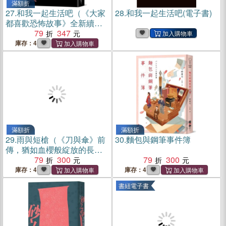
滿額折
27.
和我一起生活吧（《大家
28.
和我一起生活吧(電子書)
都喜歡恐怖故事》全新續
集）
79
347
庫存：4
滿額折
滿額折
29.
雨與短槍（《刀與傘》前
30.
麵包與鋼筆事件簿
傳，猶如血櫻般綻放的長篇
時代推理小說）
79
300
79
300
庫存：4
庫存：4
書紐電子書