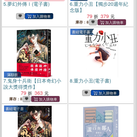
5.
夢幻外傳Ⅰ(電子書)
6.
重力小丑【獨步20週年紀
念版】
79
379
庫存：8
書紐電子書
滿額折
7.
鬼身十兵衛【日本奇幻小
8.
重力小丑(電子書)
說大獎得獎作】
79
363
庫存：8
書紐電子書