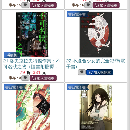
庫存：5
庫存：6
書紐電子書
滿額折
21.
洛夫克拉夫特傑作集：不
22.
不適合少女的完全犯罪(電
可名狀之物（隨書附贈原畫
子書)
精緻酷卡）
79
331
庫存：3
書紐電子書
書紐電子書