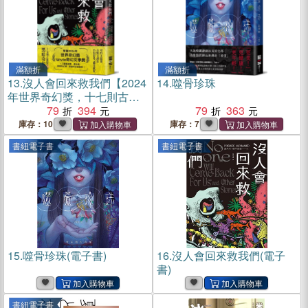
滿額折
滿額折
13.
沒人會回來救我們【2024
14.
噬骨珍珠
年世界奇幻獎，十七則古靈
精怪的黑暗短篇】
79
394
79
363
庫存：10
庫存：7
書紐電子書
書紐電子書
15.
噬骨珍珠(電子書)
16.
沒人會回來救我們(電子
書)
書紐電子書