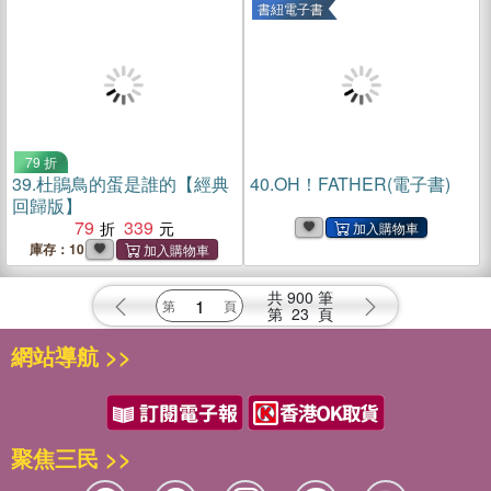
書紐電子書
79 折
39.
杜鵑鳥的蛋是誰的【經典
40.
OH！FATHER(電子書)
回歸版】
79
339
庫存：10
共
900
筆
第
23
頁
網站導航 >>
聚焦三民 >>