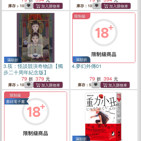
庫存 > 10
庫存：10
限制級
滿額折
滿額折
3.
筷：怪談競演奇物語【獨
4.
夢幻外傳01
步二十周年紀念版】
79
379
79
394
庫存 > 10
庫存：5
限制級
書紐電子書
滿額折