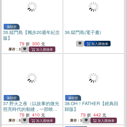
滿額折
35.
獄門島【獨步20週年紀念
36.
獄門島(電子書)
版】
79
300
庫存：3
滿額折
滿額折
37.
野火之夜（以故事的微光
38.
OH！FATHER【經典回
照亮時代的裂縫，一部映照
歸版】
出你價值觀的社會派推理鉅
79
410
79
442
作！）
庫存：5
庫存：5