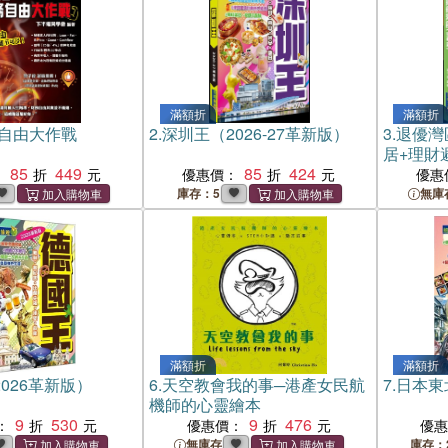
滿額折
滿額折
務自由大作戰
2.
深圳王（2026-27革新版）
3.
退優灣
居+理財
85
449
85
424
：
優惠價：
優惠
庫存：5
無庫
滿額折
滿額折
026革新版）
6.
天空教會我的事─港產女民航
7.
日本東
機師的心靈繪本
9
530
9
476
：
優惠價：
優
無庫存
庫存：