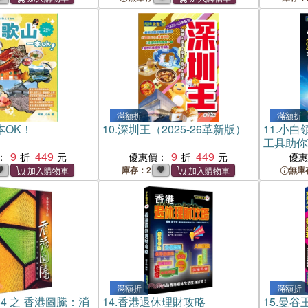
滿額折
滿額折
本OK！
10.
深圳王（2025-26革新版）
11.
小白領
工具助你
9
449
9
449
：
優惠價：
優
庫存：2
無庫
滿額折
滿額折
4 之 香港圖騰：消
14.
香港退休理財攻略
15.
曼谷王