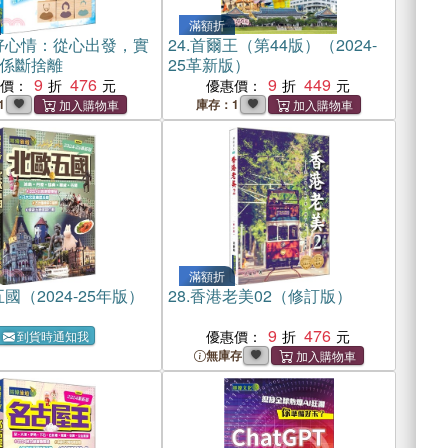
滿額折
好心情：從心出發，實
24.
首爾王（第44版）（2024-
係斷捨離
25革新版）
9
476
9
449
惠價：
優惠價：
1
庫存：1
滿額折
國（2024-25年版）
28.
香港老美02（修訂版）
9
476
優惠價：
到貨時通知我
無庫存