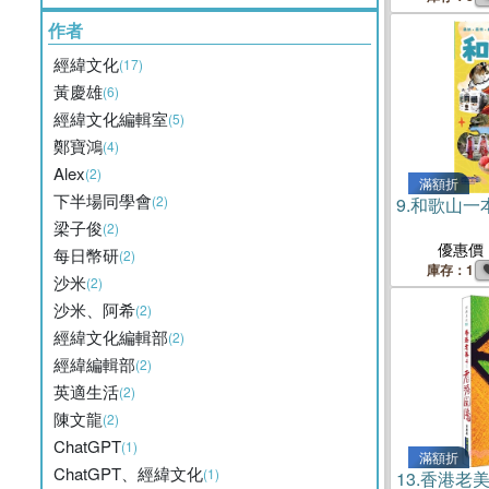
作者
經緯文化
(17)
黃慶雄
(6)
經緯文化編輯室
(5)
鄭寶鴻
(4)
Alex
(2)
滿額折
下半場同學會
(2)
9.
和歌山一
梁子俊
(2)
優惠價
每日幣研
(2)
庫存：1
沙米
(2)
沙米、阿希
(2)
經緯文化編輯部
(2)
經緯編輯部
(2)
英適生活
(2)
陳文龍
(2)
ChatGPT
(1)
滿額折
ChatGPT、經緯文化
(1)
13.
香港老美