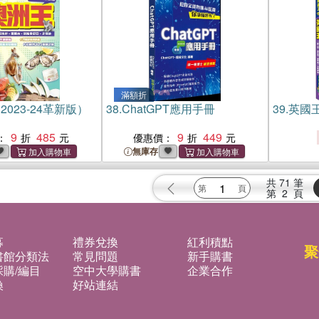
滿額折
023-24革新版）
38.
ChatGPT應用手冊
39.
英國王
9
485
9
449
：
優惠價：
無庫存
共
71
筆
第
2
頁
募
禮券兌換
紅利積點
聚
書館分類法
常見問題
新手購書
購/編目
空中大學購書
企業合作
換
好站連結