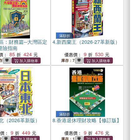
滿額折
區：財務篇─大灣區定
4.
新西蘭王（2026-27革新版）
避險指南
85
424
9
530
價：
優惠價：
存
庫存：7
滿額折
北（2026革新版）
8.
香港退休理財攻略【修訂版】
9
449
9
476
惠價：
優惠價：
2
庫存：1