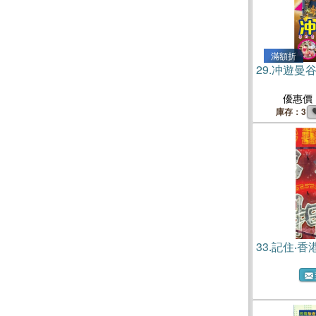
滿額折
29.
冲遊曼谷2
優惠價
庫存：3
33.
記住‧香