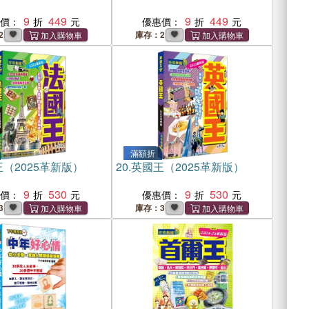
9
449
9
449
惠價：
優惠價：
2
庫存：2
滿額折
（2025革新版）
20.
英國王（2025革新版）
9
530
9
530
惠價：
優惠價：
3
庫存：3