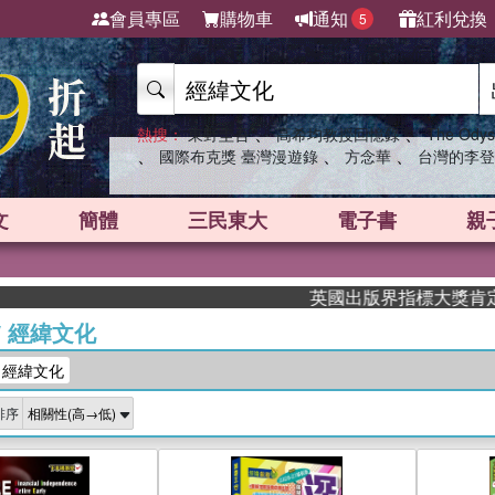
會員專區
購物車
通知
紅利兌換
5
、
、
熱搜：
東野圭吾
高希均教授回憶錄
The Odys
、
、
、
國際布克獎 臺灣漫遊錄
方念華
台灣的李登
文
簡體
三民東大
電子書
親
英國出版界指標大獎肯定！A.F. 
/
經緯文化
：經緯文化
排序