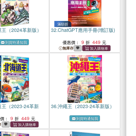
滿額折
王（2024革新版）
32.
ChatGPT應用手冊(增訂版)
9
449
優惠價：
到貨時通知我
無庫存
王（2023-24革新
36.
沖繩王（2023-24革新版）
9
449
惠價：
到貨時通知我
1