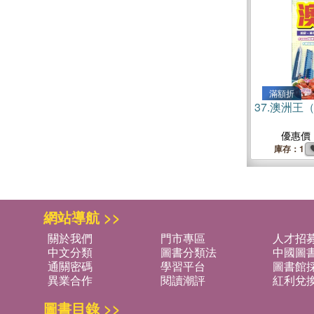
滿額折
37.
澳洲王（2
優惠價
庫存：1
網站導航 >>
關於我們
門市專區
人才招
中文分類
圖書分類法
中國圖
通關密碼
學習平台
圖書館採
異業合作
閱讀潮評
紅利兌
圖書目錄 >>