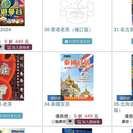
024
30.
香港老美（修訂版）
31.
名古屋
9
449
：
到貨時通知我
滿額折
滿額折
港‧老美
34.
泰國宜居
35.
北海道
版）
9
449
優惠價：
優
到貨時通知我
無庫存
庫存：