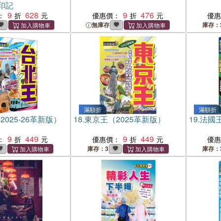
印記
9
628
9
476
：
優惠價：
優
無庫存
庫存：
滿額折
滿額折
025-26革新版）
18.
東京王（2025革新版）
19.
法國王
9
449
9
449
：
優惠價：
優
庫存：3
庫存：