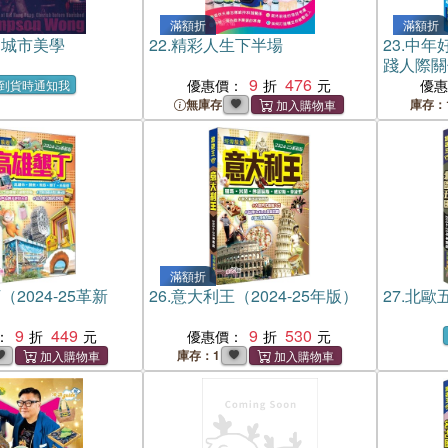
滿額折
滿額折
的城市美學
22.
精彩人生下半場
23.
中年
踐人際關
9
476
優惠價：
優
到貨時通知我
無庫存
庫存：
滿額折
2024-25革新
26.
意大利王（2024-25年版）
27.
北歐五
9
449
9
530
：
優惠價：
庫存：1