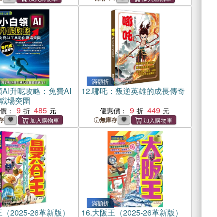
滿額折
AI升呢攻略：免費AI
12.
哪吒：叛逆英雄的成長傳奇
職場突圍
9
485
9
449
惠價：
優惠價：
存
無庫存
滿額折
（2025-26革新版）
16.
大阪王（2025-26革新版）