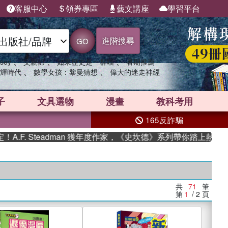
客服中心
領券專區
藝文講座
學習平台
進階搜尋
GO
、
、
、
sey
父親節
如果歷史是一群喵
暑期推薦
、
、
輝時代
數學女孩：黎曼猜想
偉大的迷走神經
子
文具選物
漫畫
教科考用
165反詐騙
Steadman 獲年度作家，《史坎德》系列帶你踏上熱血奇幻旅程
共
71
筆
第
1
/ 2
頁