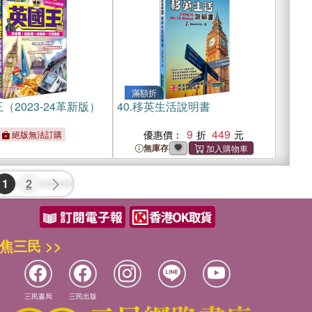
滿額折
（2023-24革新版）
40.
移英生活說明書
9
449
優惠價：
絕版無法訂購
無庫存
1
2
焦三民 >>
三民書局
三民出版