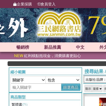
企業採購
會員登入
暢銷榜
新品
推薦
中文
外
NEW
紅利積點抵現金，消費購書更貼心
搜尋結果
縮小範圍
出版社/品牌
篩選商品
顯示
商品類型
繁體書
(71)