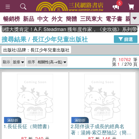
5
暢銷榜
新品
中文
外文
簡體
三民東大
電子書
親子
GO
獎肯定！A.F. Steadman 獲年度作家，《史坎德》系列帶你
搜尋結果
/
長江少年兒童出版社
、
熱搜：
東野圭吾
高希均教授回憶錄
篩選
、
、
、
The Odyssey
父親節
如果歷
出版社/品牌：長江少年兒童出版社
、
、
史是一群喵
暑期推薦
國際布克
、
、
獎 臺灣漫遊錄
方念華
台灣的李
共
10762
筆
顯示
排序
、
、
登輝時代
數學女孩：黎曼猜想
第
1
/ 270
頁
偉大的迷走神經
滿額折
滿額折
1.
長征長征（簡體書）
2.
陪伴孩子成長的經典名
著：湯姆‧索亞歷險記（簡體
87
240
書）
87
146