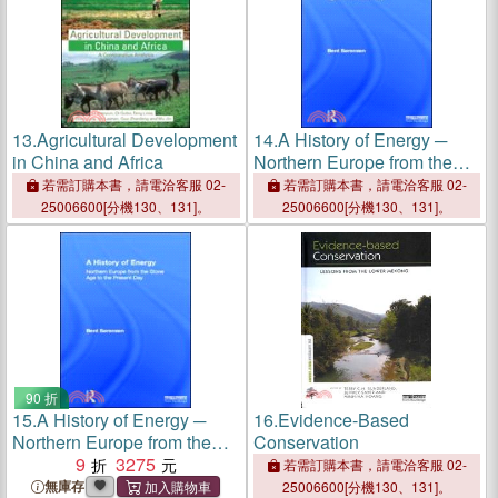
13.
Agricultural Development
14.
A History of Energy ─
in China and Africa
Northern Europe from the
Stone Age to the Present
若需訂購本書，請電洽客服 02-
若需訂購本書，請電洽客服 02-
Day
25006600[分機130、131]。
25006600[分機130、131]。
90 折
15.
A History of Energy ─
16.
Evidence-Based
Northern Europe from the
Conservation
Stone Age to the Present
9
3275
若需訂購本書，請電洽客服 02-
Day
無庫存
25006600[分機130、131]。