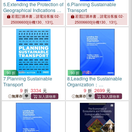
5.
Extending the Protection of
6.
Planning Sustainable
Geographical Indications ─
Transport
Case Studies of Agricultural
若需訂購本書，請電洽客服 02-
若需訂購本書，請電洽客服 02-
Products in Africa
25006600[分機130、131]。
25006600[分機130、131]。
90 折
90 折
7.
Planning Sustainable
8.
Leading the Sustainable
Transport
Organization：
9
3334
Development,
9
2699
Implementation and
無庫存
無庫存
Assessment