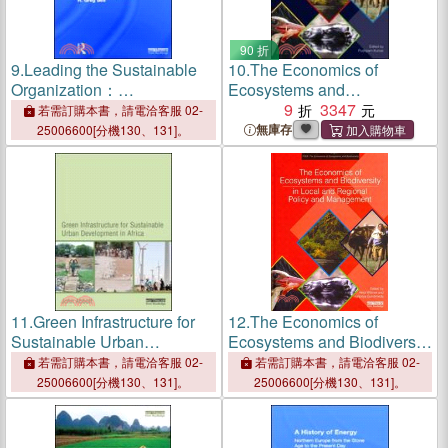
90 折
9.
Leading the Sustainable
10.
The Economics of
Organization：
Ecosystems and
Development,
Biodiversity：Ecological
9
3347
若需訂購本書，請電洽客服 02-
Implementation and
and Economic Foundations
無庫存
25006600[分機130、131]。
Assessment
11.
Green Infrastructure for
12.
The Economics of
Sustainable Urban
Ecosystems and Biodiversity
Development in Africa
in Local and Regional Policy
若需訂購本書，請電洽客服 02-
若需訂購本書，請電洽客服 02-
and Management
25006600[分機130、131]。
25006600[分機130、131]。