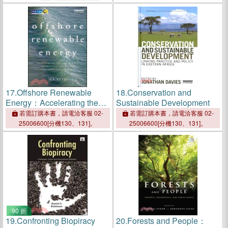
17.
Offshore Renewable
18.
Conservation and
Energy：Accelerating the
Sustainable Development
Deployment of Offshore
若需訂購本書，請電洽客服 02-
若需訂購本書，請電洽客服 02-
Wind, Tidal, and Wave
25006600[分機130、131]。
25006600[分機130、131]。
Technologies
90 折
19.
Confronting Biopiracy
20.
Forests and People：