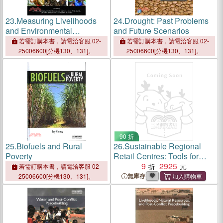
23.
Measuring Livelihoods
24.
Drought: Past Problems
and Environmental
and Future Scenarios
Dependence: Methods for
若需訂購本書，請電洽客服 02-
若需訂購本書，請電洽客服 02-
Research and Fieldwork
25006600[分機130、131]。
25006600[分機130、131]。
90 折
25.
Biofuels and Rural
26.
Sustainable Regional
Poverty
Retail Centres: Tools for
Planning, Design and
9
2925
若需訂購本書，請電洽客服 02-
Assessment
無庫存
25006600[分機130、131]。