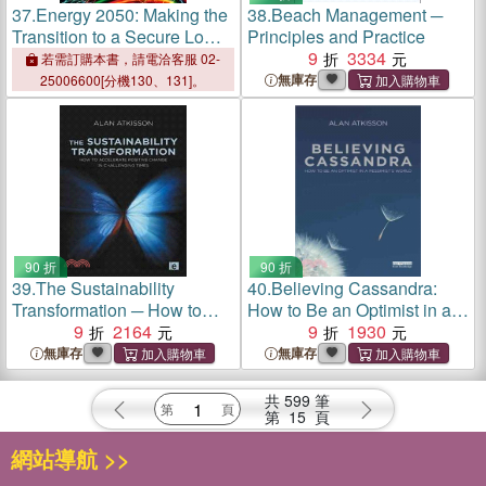
37.
Energy 2050: Making the
38.
Beach Management ─
Transition to a Secure Low
Principles and Practice
Carbon Energy System
9
3334
若需訂購本書，請電洽客服 02-
無庫存
25006600[分機130、131]。
90 折
90 折
39.
The Sustainability
40.
Believing Cassandra:
Transformation ─ How to
How to Be an Optimist in a
Accelerate Positive Change
9
2164
Pessimist's World
9
1930
in Challenging Times
無庫存
無庫存
共
599
筆
第
15
頁
網站導航 >>