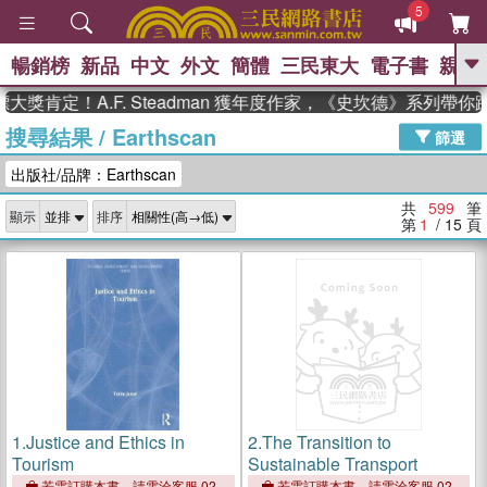
5
暢銷榜
新品
中文
外文
簡體
三民東大
電子書
親子
GO
！A.F. Steadman 獲年度作家，《史坎德》系列帶你踏上熱
搜尋結果
/
Earthscan
、
熱搜：
東野圭吾
高希均教授回憶錄
篩選
、
、
、
The Odyssey
父親節
如果歷
出版社/品牌：Earthscan
、
、
史是一群喵
暑期推薦
國際布克
、
、
獎 臺灣漫遊錄
方念華
台灣的李
共
599
筆
顯示
排序
、
、
登輝時代
數學女孩：黎曼猜想
第
1
/ 15
頁
偉大的迷走神經
1.
Justice and Ethics in
2.
The Transition to
Tourism
Sustainable Transport
若需訂購本書，請電洽客服 02-
若需訂購本書，請電洽客服 02-