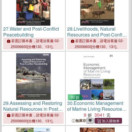
27.
Water and Post-Conflict
28.
Livelihoods, Natural
Peacebuilding
Resources and Post-Conflict
Peacebuilding
若需訂購本書，請電洽客服 02-
若需訂購本書，請電洽客服 02-
25006600[分機130、131]。
25006600[分機130、131]。
90 折
29.
Assessing and Restoring
30.
Economic Management
Natural Resources in Post-
of Marine Living Resources:
Conflict Peacebuilding
A Practical Introduction
9
3041
若需訂購本書，請電洽客服 02-
無庫存
25006600[分機130、131]。