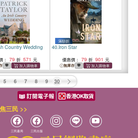
滿額折
ish Country Wedding
40.
Iron Star
79
571
79
901
價：
優惠價：
存
無庫存
5
6
7
8
9
30
焦三民 >>
三民書局
三民出版