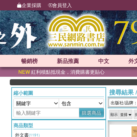
企業採購
會員登入
暢銷榜
新品
推薦
中文
外
NEW
紅利積點抵現金，消費購書更貼心
搜尋結果
縮小範圍
出版社/品牌：F
篩選商品
顯示
商品類型
外文書
(1191)