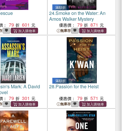
滿額折
escue
24.
Smoke on the Water: An
Amos Walker Mystery
79
601
79
871
價：
優惠價：
存
無庫存
滿額折
sin's Mark: A David
28.
Passion for the Heist
ovel
79
301
79
571
價：
優惠價：
存
無庫存