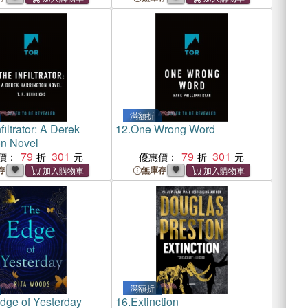
滿額折
filtrator: A Derek
12.
One Wrong Word
on Novel
79
301
79
301
價：
優惠價：
存
無庫存
滿額折
dge of Yesterday
16.
Extinction