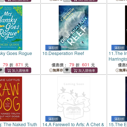
滿額折
滿額折
nsky Goes Rogue
10.
Desperation Reef
11.
The In
Harringt
79
871
79
601
：
優惠價：
優惠
無庫存
無庫
滿額折
滿額折
: The Naked Truth
14.
A Farewell to Arfs: A Chet &
15.
The E