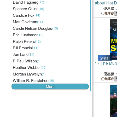
David Hagberg
(17)
about Hot 
優惠價
Spencer Quinn
(16)
無庫存
Candice Fox
(14)
Matt Goldman
(14)
Carole Nelson Douglas
(13)
Eric Lustbader
(12)
Ralph Peters
(12)
Bill Pronzini
(11)
Jon Land
(11)
滿額折
F. Paul Wilson
(10)
17.
The Mur
Heather Webber
(10)
Morgan Llywelyn
優惠價
(10)
無庫存
William R. Forstchen
(10)
More