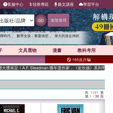
客服中心
領券專區
藝文講座
學習平台
進階搜尋
GO
、
、
、
sey
父親節
如果歷史是一群喵
暑期推薦
、
、
輝時代
數學女孩：黎曼猜想
偉大的迷走神經
子
文具選物
漫畫
教科考用
165反詐騙
.F. Steadman 獲年度作家，《史坎德》系列帶你踏上熱血奇
共
1191
筆
第
1
/ 30
頁