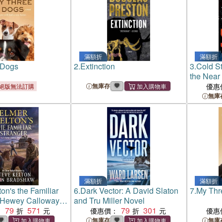
滿額折
滿額折
 Dogs
2.
Extinction
3.
Cold St
the Near
無庫存
優惠
絕版無法訂購
無庫
滿額折
滿額折
on's the Familiar
6.
Dark Vector: A David Slaton
7.
My Thr
A Hewey Calloway
and Tru Miller Novel
79
571
79
301
：
優惠價：
優惠
無庫存
無庫