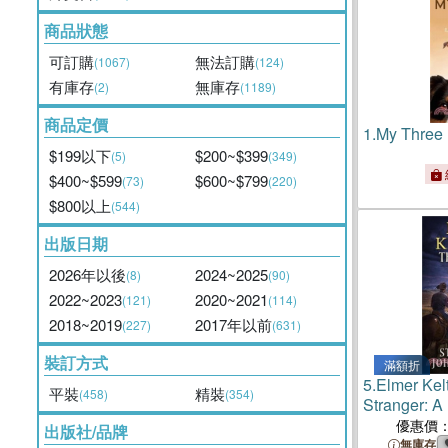
商品狀態
可訂購
無法訂購
(1067)
(124)
有庫存
無庫存
(2)
(1189)
商品定價
1.
My Three
$199以下
$200~$399
(5)
(349)
$400~$599
$600~$799
(73)
(220)
$800以上
(544)
出版日期
2026年以後
2024~2025
(8)
(90)
2022~2023
2020~2021
(121)
(114)
2018~2019
2017年以前
(227)
(631)
裝訂方式
滿額折
5.
Elmer Kelt
平裝
精裝
(458)
(354)
Stranger: 
Adventure
優惠價
出版社/品牌
無庫存