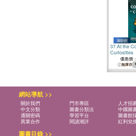
滿額折
37.
At the C
Curiosities
優惠價
無庫存
網站導航 >>
關於我們
門市專區
人才招
中文分類
圖書分類法
中國圖
通關密碼
學習平台
圖書館採
異業合作
閱讀潮評
紅利兌
圖書目錄 >>