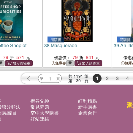
滿額折
滿額折
offee Shop of
38.
Masquerade
39.
An Ir
79
571
79
841
：
優惠價：
優惠
無庫存
無庫
共
1191
筆
1
2
3
4
第
30
頁
募
禮券兌換
紅利積點
聚
書館分類法
常見問題
新手購書
購/編目
空中大學購書
企業合作
換
好站連結