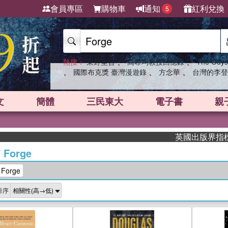
會員專區
購物車
通知
紅利兌換
5
、
、
熱搜：
東野圭吾
高希均教授回憶錄
The Odys
、
、
、
國際布克獎 臺灣漫遊錄
方念華
台灣的李登
文
簡體
三民東大
電子書
親
英國出版界指標大獎肯定！A
/
Forge
orge
排序