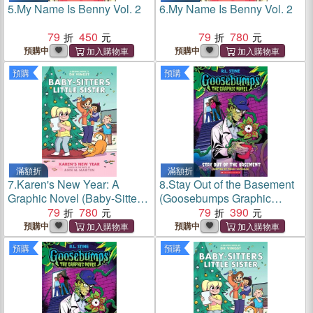
5.
My Name Is Benny Vol. 2
6.
My Name Is Benny Vol. 2
79
450
79
780
預購中
預購中
預購
預購
滿額折
滿額折
7.
Karen's New Year: A
8.
Stay Out of the Basement
Graphic Novel (Baby-Sitters
(Goosebumps Graphic
Little Sister #13)
79
780
Novel #3)
79
390
預購中
預購中
預購
預購