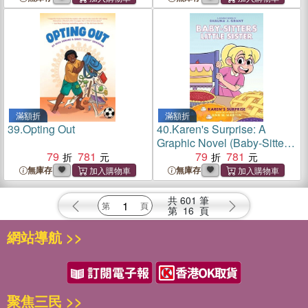
滿額折
滿額折
39.
Opting Out
40.
Karen's Surprise: A
Graphic Novel (Baby-Sitters
79
781
Little Sister #12)
79
781
無庫存
無庫存
共
601
筆
第
16
頁
網站導航 >>
聚焦三民 >>