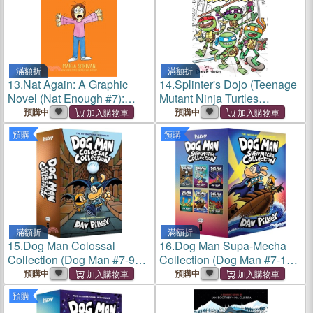
滿額折
滿額折
13.
Nat Again: A Graphic
14.
Splinter's Dojo (Teenage
Novel (Nat Enough #7):
Mutant Ninja Turtles
Volume 7
Illustrated Novel #1)
預購中
預購中
預購
預購
滿額折
滿額折
15.
Dog Man Colossal
16.
Dog Man Supa-Mecha
Collection (Dog Man #7-9
Collection (Dog Man #7-12
Box Set)
Box Set)
預購中
預購中
預購