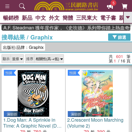
5
暢銷榜
新品
中文
外文
簡體
三民東大
電子書
親子
GO
 Steadman 獲年度作家，《史坎德》系列帶你踏上熱血奇幻旅程
搜尋結果
/
Graphix
、
、
熱搜：
東野圭吾
The Odyssey
篩選
、
、
父親節
如果歷史是一群喵
暑期
出版社/品牌：Graphix
、
、
推薦
國際布克獎 臺灣漫遊錄
方
、
、
念華
台灣的李登輝時代
數學女
共
601
筆
顯示
排序
、
孩：黎曼猜想
偉大的迷走神經
第
1
/ 16
頁
預購
預購
滿額折
滿額折
1.
Dog Man: A Sprinkle in
2.
Crescent Moon Marching
Time: A Graphic Novel (Dog
(Volume 2)
Man #15): From the Creator
79
750
79
390