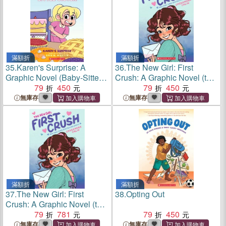
滿額折
滿額折
35.
Karen's Surprise: A
36.
The New Girl: First
Graphic Novel (Baby-Sitters
Crush: A Graphic Novel (the
Little Sister #12)
79
450
New Girl #2)
79
450
無庫存
無庫存
滿額折
滿額折
37.
The New Girl: First
38.
Opting Out
Crush: A Graphic Novel (the
New Girl #2)
79
781
79
450
無庫存
無庫存