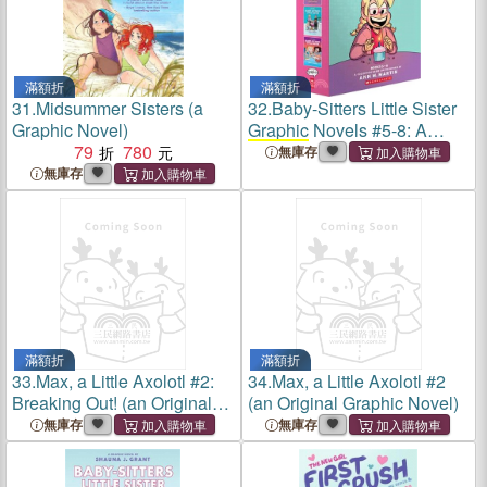
滿額折
滿額折
31.
Midsummer Sisters (a
32.
Baby-Sitters Little Sister
Graphic Novel)
Graphic Novels #5-8: A
79
780
Graphix
Collection
無庫存
無庫存
滿額折
滿額折
33.
Max, a Little Axolotl #2:
34.
Max, a Little Axolotl #2
Breaking Out! (an Original
(an Original Graphic Novel)
Graphic Novel)
無庫存
無庫存