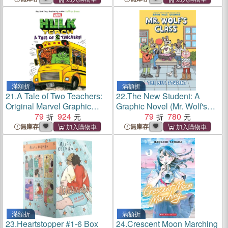
滿額折
滿額折
21.
A Tale of Two Teachers:
22.
The New Student: A
Original Marvel Graphic
Graphic Novel (Mr. Wolf's
Novel (Hulk Teach! #2)
79
924
Class #6): Volume 6
79
780
無庫存
無庫存
滿額折
滿額折
23.
Heartstopper #1-6 Box
24.
Crescent Moon Marching