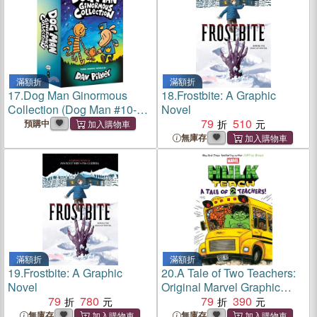
滿額折
滿額折
17.
Dog Man Ginormous
18.
Frostbite: A Graphic
Collection (Dog Man #10-12
Novel
Box Set)
79
510
預購中
無庫存
滿額折
滿額折
19.
Frostbite: A Graphic
20.
A Tale of Two Teachers:
Novel
Original Marvel Graphic
79
780
Novel (Hulk Teach! #2)
79
390
無庫存
無庫存