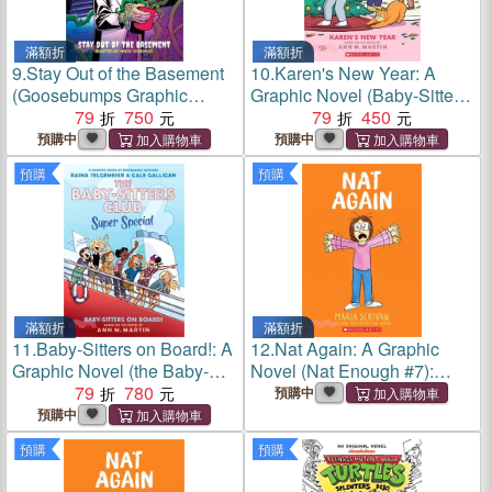
滿額折
滿額折
9.
Stay Out of the Basement
10.
Karen's New Year: A
(Goosebumps Graphic
Graphic Novel (Baby-Sitters
Novel #3)
79
750
Little Sister #13)
79
450
預購中
預購中
預購
預購
滿額折
滿額折
11.
Baby-Sitters on Board!: A
12.
Nat Again: A Graphic
Graphic Novel (the Baby-
Novel (Nat Enough #7):
Sitters Club Super Special
79
780
Volume 7
預購中
#1)
預購中
預購
預購