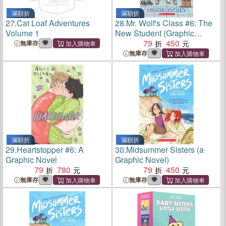
滿額折
滿額折
27.
Cat Loaf Adventures
28.
Mr. Wolf's Class #6: The
Volume 1
New Student (Graphic
Novel)
79
450
無庫存
無庫存
滿額折
滿額折
29.
Heartstopper #6: A
30.
Midsummer Sisters (a
Graphic Novel
Graphic Novel)
79
780
79
450
無庫存
無庫存