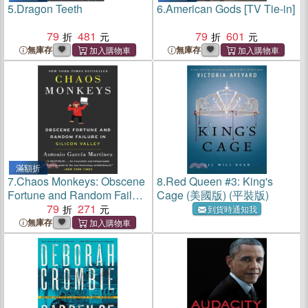
5.
Dragon Teeth
6.
American Gods [TV Tie-in]
79
481
79
601
無庫存
無庫存
滿額折
7.
Chaos Monkeys: Obscene
8.
Red Queen #3: King's
Fortune and Random Failure
Cage (美國版) (平裝版)
in Silicon Valley
79
271
到貨時通知我
無庫存