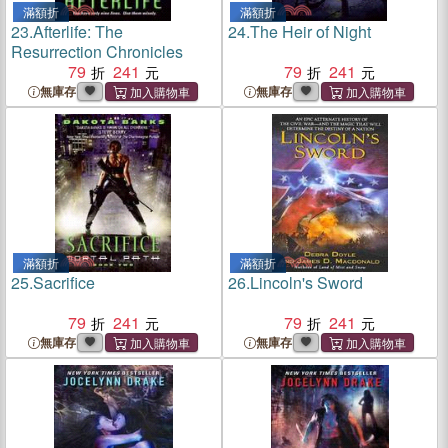
滿額折
滿額折
23.
Afterlife: The
24.
The Heir of Night
Resurrection Chronicles
79
241
79
241
無庫存
無庫存
滿額折
滿額折
25.
Sacrifice
26.
Lincoln's Sword
79
241
79
241
無庫存
無庫存