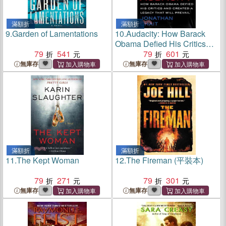
滿額折
滿額折
9.
Garden of Lamentations
10.
Audacity: How Barack
Obama Defied His Critics
79
541
and Created a Legacy That
79
601
Will Prevail
無庫存
無庫存
滿額折
滿額折
11.
The Kept Woman
12.
The Fireman (平裝本)
79
271
79
301
無庫存
無庫存