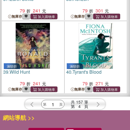
79
241
79
301
無庫存
無庫存
滿額折
滿額折
39.
Wild Hunt
40.
Tyrant's Blood
79
241
79
271
無庫存
無庫存
共
157
筆
第
4
頁
網站導航 >>