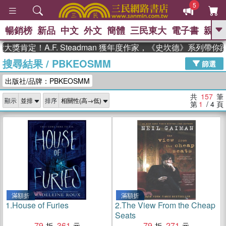
5
暢銷榜
新品
中文
外文
簡體
三民東大
電子書
親子
GO
！A.F. Steadman 獲年度作家，《史坎德》系列帶你踏上熱
搜尋結果
/
PBKEOSMM
、
熱搜：
東野圭吾
高希均教授回憶錄
篩選
、
、
、
The Odyssey
父親節
如果歷
出版社/品牌：PBKEOSMM
、
、
史是一群喵
暑期推薦
國際布克
、
、
獎 臺灣漫遊錄
方念華
台灣的李
共
157
筆
顯示
排序
、
、
登輝時代
數學女孩：黎曼猜想
第
1
/ 4
頁
偉大的迷走神經
滿額折
滿額折
1.
House of Furies
2.
The View From the Cheap
Seats
79
361
79
271