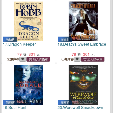
滿額折
滿額折
17.
Dragon Keeper
18.
Death's Sweet Embrace
79
301
79
301
無庫存
無庫存
滿額折
滿額折
19.
Soul Hunt
20.
Werewolf Smackdown