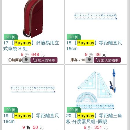
90 折
90 折
17.
【
Raymay
】舒適易用立
18.
【
Raymay
】零距離直尺
式筆袋 S-紅
15cm
9
648
9
36
無庫存
庫存 > 10
90 折
90 折
19.
【
Raymay
】零距離直尺
20.
【
Raymay
】零距離三角
18cm
板-分度器尺組+圓規
9
50
9
351