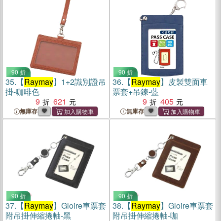
90 折
90 折
35.
【
Raymay
】1+2識別證吊
36.
【
Raymay
】皮製雙面車
掛-咖啡色
票套+吊鍊-藍
9
621
9
405
無庫存
無庫存
90 折
90 折
37.
【
Raymay
】Gloire車票套
38.
【
Raymay
】Gloire車票套
附吊掛伸縮捲軸-黑
附吊掛伸縮捲軸-咖