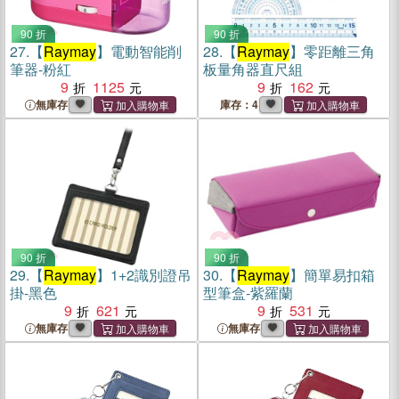
90 折
90 折
27.
【
Raymay
】電動智能削
28.
【
Raymay
】零距離三角
筆器-粉紅
板量角器直尺組
9
1125
9
162
無庫存
庫存：4
90 折
90 折
29.
【
Raymay
】1+2識別證吊
30.
【
Raymay
】簡單易扣箱
掛-黑色
型筆盒-紫羅蘭
9
621
9
531
無庫存
無庫存