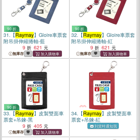
90 折
90 折
31.
【
Raymay
】Gloire車票套
32.
【
Raymay
】Gloire車票套
附吊掛伸縮捲軸-藍
附吊掛伸縮捲軸-紅
9
621
9
621
無庫存
無庫存
90 折
33.
【
Raymay
】皮製雙面車
34.
【
Raymay
】皮製雙面車
票套+吊鍊-黑
票套+吊鍊-紅
9
405
到貨時通知我
無庫存