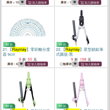
庫存 > 10
庫存：1
90 折
90 折
21.
【
Raymay
】零距離分度
22.
【
Raymay
】星型鎖鉛筆
器 9cm
式圓規-黑
9
50
9
198
庫存：6
無庫存
90 折
90 折