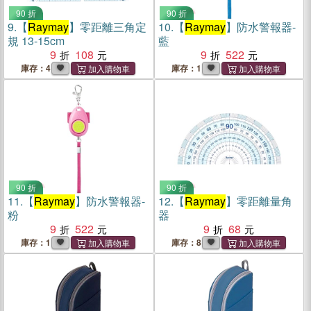
90 折
90 折
9.
【
Raymay
】零距離三角定
10.
【
Raymay
】防水警報器-
規 13-15cm
藍
9
108
9
522
庫存：4
庫存：1
90 折
90 折
11.
【
Raymay
】防水警報器-
12.
【
Raymay
】零距離量角
粉
器
9
522
9
68
庫存：1
庫存：8