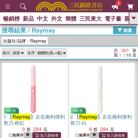
5
暢銷榜
新品
中文
外文
簡體
三民東大
電子書
親子
GO
搜尋結果
/
Raymay
篩選
熱搜：
出版社/品牌：Raymay
共
367
筆
顯示
排序
第
1
/ 10
頁
90 折
90 折
1.
【
Raymay
】左右兩利便利
2.
【
Raymay
】左右兩利便利
剪刀-粉紅
剪刀-白
9
284
9
284
無庫存
無庫存