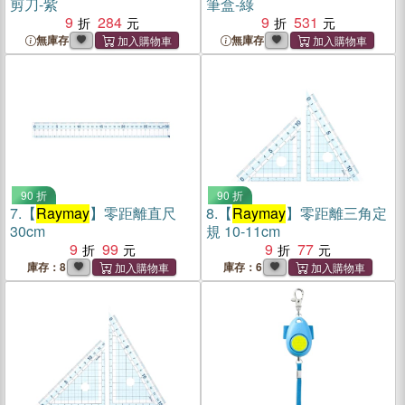
剪刀-紫
筆盒-綠
9
284
9
531
無庫存
無庫存
90 折
90 折
7.
【
Raymay
】零距離直尺
8.
【
Raymay
】零距離三角定
30cm
規 10-11cm
9
99
9
77
庫存：8
庫存：6