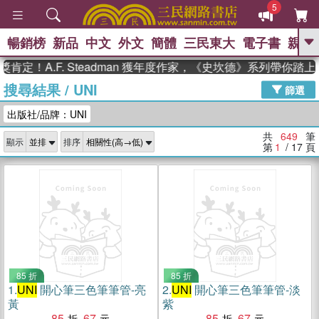
5
暢銷榜
新品
中文
外文
簡體
三民東大
電子書
親子
GO
！A.F. Steadman 獲年度作家，《史坎德》系列帶你踏上熱
搜尋結果
/
UNI
、
熱搜：
東野圭吾
高希均教授回憶錄
篩選
、
、
、
The Odyssey
父親節
如果歷
出版社/品牌：UNI
、
、
史是一群喵
暑期推薦
國際布克
、
、
獎 臺灣漫遊錄
方念華
台灣的李
共
649
筆
顯示
排序
、
、
登輝時代
數學女孩：黎曼猜想
第
1
/ 17
頁
偉大的迷走神經
85 折
85 折
1.
UNI
開心筆三色筆筆管-亮
2.
UNI
開心筆三色筆筆管-淡
黃
紫
85
67
85
67