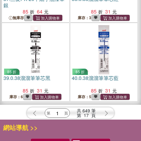
銀
85
64
85
31
無庫存
庫存：3
85 折
85 折
39.
0.38溜溜筆筆芯黑
40.
0.38溜溜筆筆芯藍
85
31
85
31
庫存：6
庫存：5
共
649
筆
第
17
頁
網站導航 >>