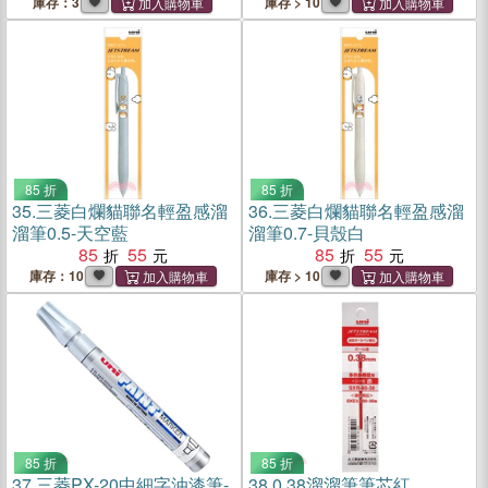
庫存：3
庫存 > 10
85 折
85 折
35.
三菱白爛貓聯名輕盈感溜
36.
三菱白爛貓聯名輕盈感溜
溜筆0.5-天空藍
溜筆0.7-貝殼白
85
55
85
55
庫存：10
庫存 > 10
85 折
85 折
37.
三菱PX-20中細字油漆筆-
38.
0.38溜溜筆筆芯紅