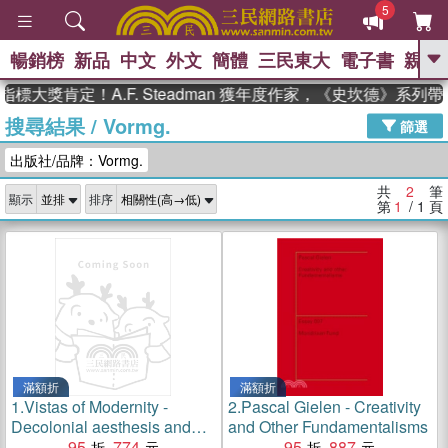
5
暢銷榜
新品
中文
外文
簡體
三民東大
電子書
親子
GO
標大獎肯定！A.F. Steadman 獲年度作家，《史坎德》系列
搜尋結果
/
Vormg.
、
、
熱搜：
東野圭吾
The Odyssey
篩選
、
、
父親節
如果歷史是一群喵
暑期
出版社/品牌：Vormg.
、
、
推薦
國際布克獎 臺灣漫遊錄
方
、
、
念華
台灣的李登輝時代
數學女
共
2
筆
顯示
排序
、
孩：黎曼猜想
偉大的迷走神經
第
1
/ 1
頁
滿額折
滿額折
1.
Vistas of Modernity -
2.
Pascal Gielen - Creativity
Decolonial aesthesis and
and Other Fundamentalisms
the end of the contemporary
95
774
95
887