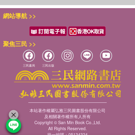
經常運用。
通首皆對──杜甫〈登高〉
時空交感──杜甫〈地隅〉
網站導航 >>
元洛看到他所沒有的（如香港出版的詩、詞選之類），便從書櫃中
相反相成──杜甫〈登岳陽樓〉
抽出來翻一翻，有點不忍釋手的樣子。他還要求到西房、南房看看
以小見大 以短勝長──杜甫〈江南逢李龜年〉
我的為數不多的藏書，好似要在心中記一筆賬似的。
結句的翻疊──劉長卿〈長沙過賈誼宅〉
詩的對比──劉長卿〈送李中丞歸漢陽別業〉
聚焦三民 >>
我深深為元洛嗜書成群的專注之心所打動，因而也想到他在一些一
淡妝的美──張謂〈同王徵君湘中有懷〉
欣賞評論文章中表現出的功力與苦心。
白描──元結〈春陵行‧有序〉
詩的意境美──錢起〈省試湘靈鼓瑟〉
前不久，元洛在信上告訴我，他寫了一本《歌鼓湘靈─楚詩詞藝術
明朝與含蓄──戴叔倫〈三閣廟〉
三民書局
三民出版
欣賞》，不久寄來了稿子，要我寫幾句話，我翻閱了一下稿子，心
「挺理而妙」的聯想──戎昱〈移家別湖上亭〉
裏很高興也很感動！上了年紀，寫序言成為精神的負擔，一年之中
抒情詩的細節──于鵠〈江南曲〉
就有二三十份之多。精力不及，為少數友朋所不諒解。但元洛的信
語淺情深──張籍〈湘江曲〉
和稿子一到手，雖在病中我還是爽口答應下來了。
「奇險」──韓愈〈謁衡岳廟遂宿岳寺題門樓〉
字字如珠──柳宗元〈江雪〉
有關「楚」地的詩詞，範圍太大了。論地域，至少包括現在的湖
終點與起點──柳宗元〈漁翁〉
本站著作權屬弘雅三民圖書股份有限公司
南、湖北兩省；論時間，從屈原到清代。這巨大的工程，需要多大
民歌的芬芳──劉禹錫〈采菱行〉
及相關著作權所有人所有
的功力呵！沒有恒心，不行。有恆心，沒有學識也不行。元洛閱讀
雅俗兼美──劉禹錫〈竹枝詞〉
Copyright © San Min Book Co.,Ltd.
了總集（如《全唐詩》、《全宋詞》……）和兩千多年來數以千計
隔句對──白居易〈夜聞箏中彈瀟湘送神曲感舊〉
All Rights Reserved.
的詩詞名家或不甚為人所稱道的作者的專集，此外，讀詩話、詞
統一編號：05134324