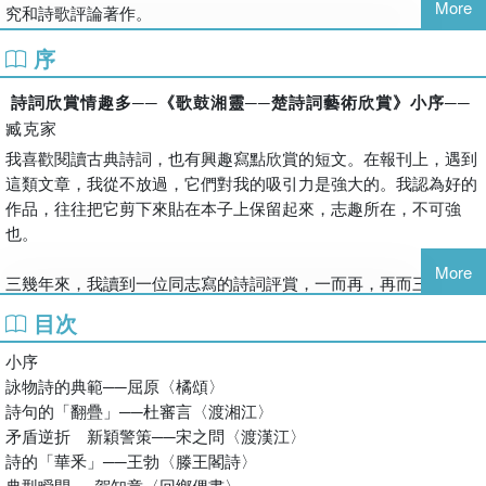
More
究和詩歌評論著作。
序
詩詞欣賞情趣多──《歌鼓湘靈──楚詩詞藝術欣賞》小序──
臧克家
我喜歡閱讀古典詩詞，也有興趣寫點欣賞的短文。在報刊上，遇到
這類文章，我從不放過，它們對我的吸引力是強大的。我認為好的
作品，往往把它剪下來貼在本子上保留起來，志趣所在，不可強
也。
More
三幾年來，我讀到一位同志寫的詩詞評賞，一而再，再而三，引起
我的注意，把作者的名字也記住了。心裏揣想：作者是怎樣的一個
目次
人；現在何處？一種強烈憐才而期望一面的念頭，在心中油然而
生。
小序
詠物詩的典範──屈原〈橘頌〉
大約在前年春季的一天，有位客人來訪，看樣子，剛從青年進入中
詩句的「翻疊」──杜審言〈渡湘江〉
年，為人很謙遜，見了我，情態有點恭謹。一握手之後，我問：貴
矛盾逆折 新穎警策──宋之問〈渡漢江〉
姓？低聲回答說：「李元洛」。
詩的「華釆」──王勃〈滕王閣詩〉
典型瞬間──賀知章〈回鄉偶書〉