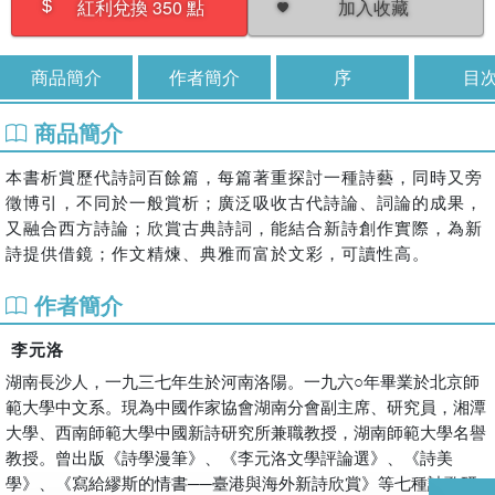
加入收藏
紅利兌換 350 點
商品簡介
作者簡介
序
目
商品簡介
本書析賞歷代詩詞百餘篇，每篇著重探討一種詩藝，同時又旁
徵博引，不同於一般賞析；廣泛吸收古代詩論、詞論的成果，
又融合西方詩論；欣賞古典詩詞，能結合新詩創作實際，為新
詩提供借鏡；作文精煉、典雅而富於文彩，可讀性高。
作者簡介
李元洛
湖南長沙人，一九三七年生於河南洛陽。一九六○年畢業於北京師
範大學中文系。現為中國作家協會湖南分會副主席、研究員，湘潭
大學、西南師範大學中國新詩研究所兼職教授，湖南師範大學名譽
教授。曾出版《詩學漫筆》、《李元洛文學評論選》、《詩美
學》、《寫給繆斯的情書──臺港與海外新詩欣賞》等七種詩歌研