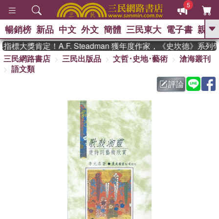
5
暢銷榜
新品
中文
外文
簡體
三民東大
電子書
親子
GO
標大獎肯定！A.F. Steadman 獲年度作家，《史坎德》系列
三民網路書店
三民出版品
文哲･史地･藝術
滄海叢刊
、
熱搜：
東野圭吾
高希均教授回憶錄
語文類
、
、
、
The Odyssey
父親節
如果歷
、
、
史是一群喵
暑期推薦
國際布克
評論
、
、
獎 臺灣漫遊錄
方念華
台灣的李
、
、
登輝時代
數學女孩：黎曼猜想
偉大的迷走神經