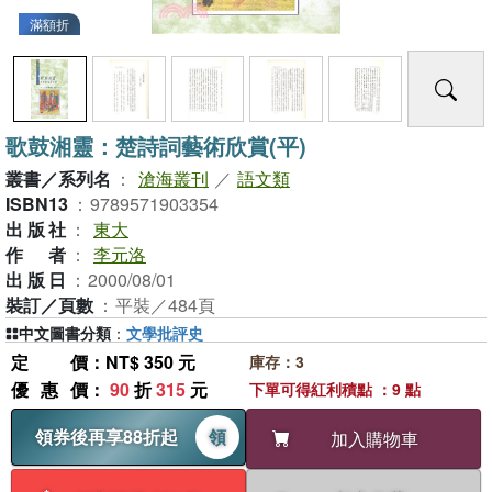
滿額折
歌鼓湘靈：楚詩詞藝術欣賞(平)
叢書／系列名
：
滄海叢刊
／
語文類
ISBN13
：
9789571903354
出版社
：
東大
作者
：
李元洛
出版日
：
2000/08/01
裝訂／頁數
：
平裝／484頁
中文圖書分類
：
文學批評史
定價
：NT$ 350 元
庫存：3
優惠價
：
90
折
315
元
下單可得紅利積點 ：9 點
領券後再享88折起
領
加入購物車