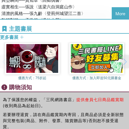
我一下子從椅子上站了起來，二次緊握他的手，說：「我尋找你已
虛實相生──張說〈送梁六自洞庭山作〉
經好一二年了。」
清澹的風格──張九齡〈登荊州城望江二首〉
More
動靜對映──孟浩然〈過故人莊〉
他，又驚又喜！我，也又驚又喜！
巨細映襯──孟浩然〈望洞庭湖贈張丞相〉
主題書展
起調‧轉節‧收結──王維〈桃源行〉
更多書展
就這樣，我和元洛成了忘年之交。他每次到北京，總要來看看我。
完整的美──王維〈漢江臨眺〉
他每次來，總要交換一下對文藝問題的看法，談得特別多的當然是
詩中的遠近法──王維〈送賀遂員外外甥〉
古代詩詞以及欣賞評論的問題了。談興越來越濃，四目相對，兩心
落句含思──王昌齡〈巴陵送李十二〉〈送柴侍御〉
相交，茶杯在手，不覺涼了。
錯綜之美──高適〈送李少府貶峽中王少府貶長沙〉
唯一性──崔顥〈黃鶴樓〉
以前，我認識元洛的文章，從此，也認識了元洛的人。他北師大中
抒情詩的戲劇性──崔顥〈長干行〉
優惠方式：
75折起
優惠方式：
加入即送50元購書金
文系畢業以後這二十多年間，在西北和湖南教過中學和師專，從事
「詩是無形畫」──李白〈渡荊門送別〉
古典詩歌的研究從未間斷。蓄積益富，所得日多。志趣之專，用功
購物須知
尺水興波──李白〈秋下荊門〉
之勤，使我欽佩，感愧。
構思婉曲 別開一枝──李白〈聞王昌齡左遷龍標遙有此寄〉
「變態」──李白寫洞庭的詩
為了保護您的權益，「三民網路書店」
提供會員七日商品鑑賞期
他每到我處，暢談之餘，還要到我的寢室來，認真而又仔細地對我
(收到商品為起始日)。
詩中之「賦」──賈至〈初至巴陵與李十二白、裴九同泛洞庭三
手頭常用的三四架書，一一檢視。這些關於古典詩文的書，都較一
首〉
若要辦理退貨，請在商品鑑賞期內寄回，且商品必須是全新狀態
般，我想，我所有的，元洛一定有，而元洛所有的，我卻不一定
煉字‧構句‧謀篇──杜甫〈望岳〉
與完整包裝(商品、附件、發票、隨貨贈品等)否則恕不接受退
有。我所有的，僅供偶爾查閱，而元洛所有的，必是反覆閱讀而且
意象的組合──杜甫〈詠懷古跡‧明妃村〉
貨。